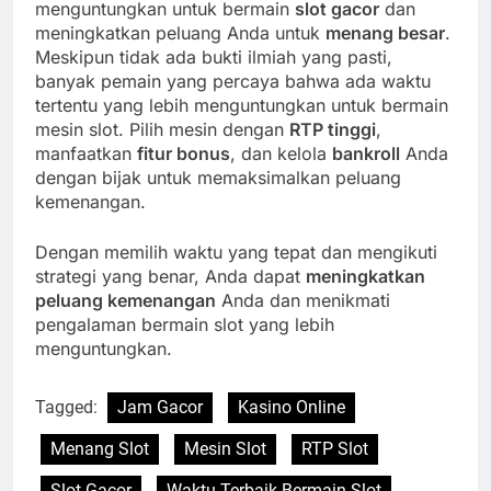
menguntungkan untuk bermain
slot gacor
dan
meningkatkan peluang Anda untuk
menang besar
.
Meskipun tidak ada bukti ilmiah yang pasti,
banyak pemain yang percaya bahwa ada waktu
tertentu yang lebih menguntungkan untuk bermain
mesin slot. Pilih mesin dengan
RTP tinggi
,
manfaatkan
fitur bonus
, dan kelola
bankroll
Anda
dengan bijak untuk memaksimalkan peluang
kemenangan.
Dengan memilih waktu yang tepat dan mengikuti
strategi yang benar, Anda dapat
meningkatkan
peluang kemenangan
Anda dan menikmati
pengalaman bermain slot yang lebih
menguntungkan.
Tagged:
Jam Gacor
Kasino Online
Menang Slot
Mesin Slot
RTP Slot
Slot Gacor
Waktu Terbaik Bermain Slot