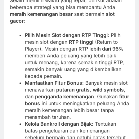
Selain memilih waktu yang tepat, berikut adalah
beberapa strategi yang bisa membantu Anda
meraih kemenangan besar
saat bermain
slot
gacor
:
Pilih Mesin Slot dengan RTP Tinggi
: Pilih
mesin slot dengan
RTP tinggi
(Return to
Player). Mesin dengan
RTP lebih dari 96%
memberi Anda peluang yang lebih baik
untuk menang, karena semakin tinggi RTP,
semakin banyak uang yang dikembalikan
kepada pemain.
Manfaatkan Fitur Bonus
: Banyak mesin slot
menawarkan
putaran gratis
,
wild symbols
,
dan
pengganda kemenangan
. Gunakan
fitur
bonus
ini untuk meningkatkan peluang Anda
meraih kemenangan lebih besar tanpa
menambah taruhan.
Kelola Bankroll dengan Bijak
: Tentukan
batas pengeluaran dan kemenangan
sebelum bermain dan patuhi batas tersebut.