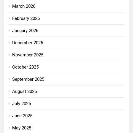
March 2026
February 2026
January 2026
December 2025
November 2025
October 2025
September 2025
August 2025
July 2025
June 2025
May 2025