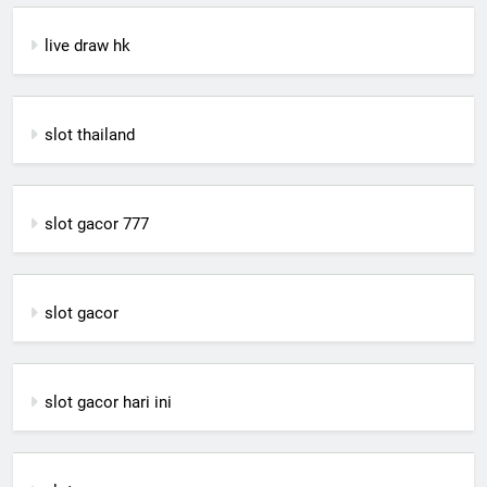
live draw hk
slot thailand
slot gacor 777
slot gacor
slot gacor hari ini