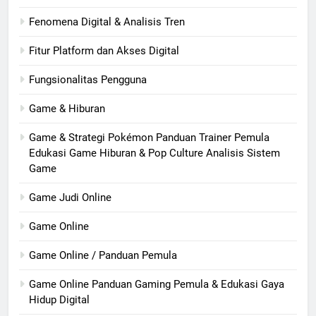
Fenomena Digital & Analisis Tren
Fitur Platform dan Akses Digital
Fungsionalitas Pengguna
Game & Hiburan
Game & Strategi Pokémon Panduan Trainer Pemula
Edukasi Game Hiburan & Pop Culture Analisis Sistem
Game
Game Judi Online
Game Online
Game Online / Panduan Pemula
Game Online Panduan Gaming Pemula & Edukasi Gaya
Hidup Digital