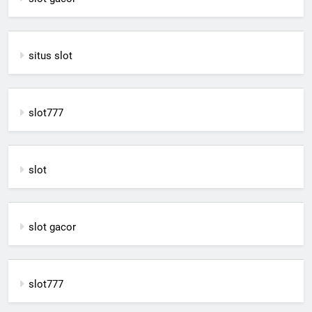
situs slot
slot777
slot
slot gacor
slot777