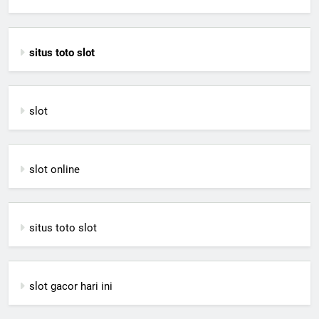
situs toto slot
slot
slot online
situs toto slot
slot gacor hari ini