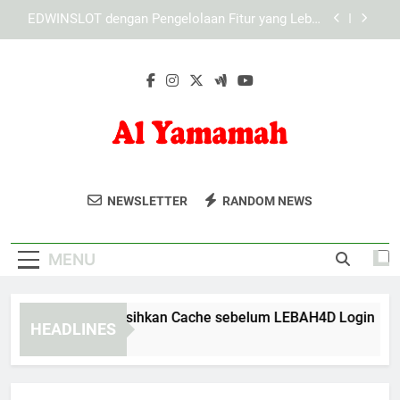
Skip
LEBAH4D dengan Pengelolaan Fitur yang Lebih
to
Terorganisir dan Mudah Dipahami
content
KAYA787 dengan Pengelolaan Fitur yang Lebih
Terorganisir untuk Pengguna Modern
Panduan Membersihkan Cache sebelum
LEBAH4D Login
EDWINSLOT dengan Pengelolaan Fitur yang Lebih
Terorganisir
Al Yamamah
LEBAH4D dengan Pengelolaan Fitur yang Lebih
Dapatkan Layanan Penjualan Dan
Terorganisir dan Mudah Dipahami
NEWSLETTER
RANDOM NEWS
Auto
Perbaikan Mobil Profesional Di Al Yamamah
KAYA787 dengan Pengelolaan Fitur yang Lebih
Terorganisir untuk Pengguna Modern
Auto. Solusi Untuk Kendaraan Anda.
MENU
nduan Membersihkan Cache sebelum LEBAH4D Login
E
HEADLINES
eeks Ago
3