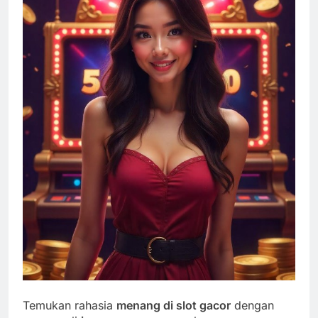
Temukan rahasia
menang di slot gacor
dengan