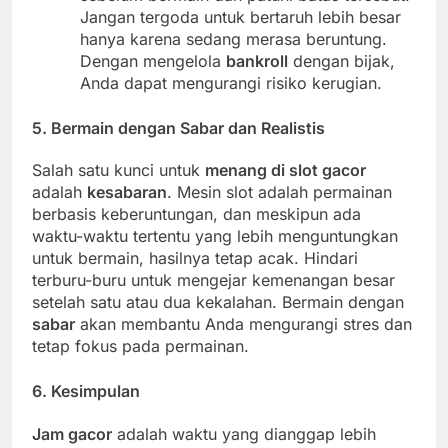
Jangan tergoda untuk bertaruh lebih besar
hanya karena sedang merasa beruntung.
Dengan mengelola
bankroll
dengan bijak,
Anda dapat mengurangi risiko kerugian.
5.
Bermain dengan Sabar dan Realistis
Salah satu kunci untuk
menang di slot gacor
adalah
kesabaran
. Mesin slot adalah permainan
berbasis keberuntungan, dan meskipun ada
waktu-waktu tertentu yang lebih menguntungkan
untuk bermain, hasilnya tetap acak. Hindari
terburu-buru untuk mengejar kemenangan besar
setelah satu atau dua kekalahan. Bermain dengan
sabar
akan membantu Anda mengurangi stres dan
tetap fokus pada permainan.
6.
Kesimpulan
Jam gacor
adalah waktu yang dianggap lebih