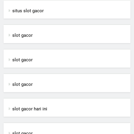
situs slot gacor
slot gacor
slot gacor
slot gacor
slot gacor hari ini
slot gacor