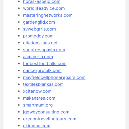
horas-espejo.com
worldlifeadvice.com
masteringnetworks.com
gardengild.com
svwebgrrls.com
promoddy.com
citations-ses.net
shopfreshpasta.com
aaman-sa.com
thebestfootballs.com
cancerprotalk.com
mayfieldcellphonerepairs.com
textilesblankas.com
xcitenow.com
makanarea.com
smartmum.org
jgowdyconsulting.com
oregontravelingtours.com
ekimena.com