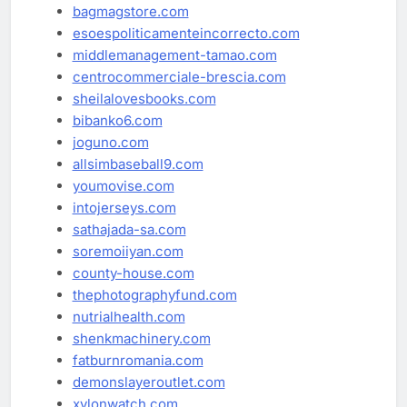
bagmagstore.com
esoespoliticamenteincorrecto.com
middlemanagement-tamao.com
centrocommerciale-brescia.com
sheilalovesbooks.com
bibanko6.com
joguno.com
allsimbaseball9.com
youmovise.com
intojerseys.com
sathajada-sa.com
soremoiiyan.com
county-house.com
thephotographyfund.com
nutrialhealth.com
shenkmachinery.com
fatburnromania.com
demonslayeroutlet.com
xylonwatch.com