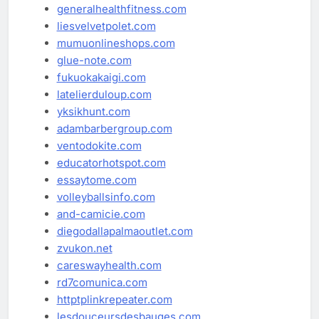
generalhealthfitness.com
liesvelvetpolet.com
mumuonlineshops.com
glue-note.com
fukuokakaigi.com
latelierduloup.com
yksikhunt.com
adambarbergroup.com
ventodokite.com
educatorhotspot.com
essaytome.com
volleyballsinfo.com
and-camicie.com
diegodallapalmaoutlet.com
zvukon.net
careswayhealth.com
rd7comunica.com
httptplinkrepeater.com
lesdouceursdesbauges.com