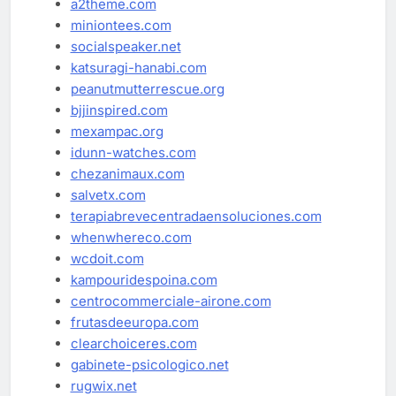
a2theme.com
miniontees.com
socialspeaker.net
katsuragi-hanabi.com
peanutmutterrescue.org
bjjinspired.com
mexampac.org
idunn-watches.com
chezanimaux.com
salvetx.com
terapiabrevecentradaensoluciones.com
whenwhereco.com
wcdoit.com
kampouridespoina.com
centrocommerciale-airone.com
frutasdeeuropa.com
clearchoiceres.com
gabinete-psicologico.net
rugwix.net