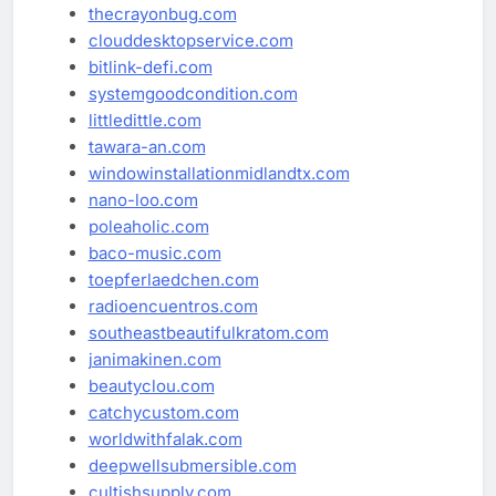
thecrayonbug.com
clouddesktopservice.com
bitlink-defi.com
systemgoodcondition.com
littledittle.com
tawara-an.com
windowinstallationmidlandtx.com
nano-loo.com
poleaholic.com
baco-music.com
toepferlaedchen.com
radioencuentros.com
southeastbeautifulkratom.com
janimakinen.com
beautyclou.com
catchycustom.com
worldwithfalak.com
deepwellsubmersible.com
cultishsupply.com