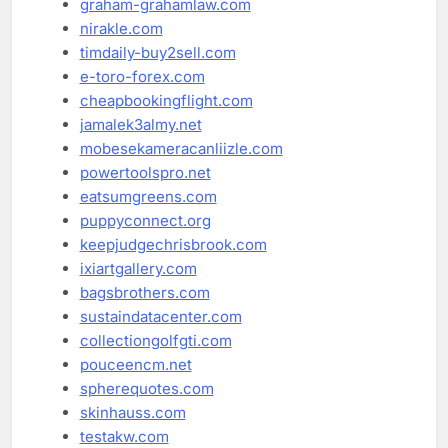
graham-grahamlaw.com
nirakle.com
timdaily-buy2sell.com
e-toro-forex.com
cheapbookingflight.com
jamalek3almy.net
mobesekameracanliizle.com
powertoolspro.net
eatsumgreens.com
puppyconnect.org
keepjudgechrisbrook.com
ixiartgallery.com
bagsbrothers.com
sustaindatacenter.com
collectiongolfgti.com
pouceencm.net
spherequotes.com
skinhauss.com
testakw.com