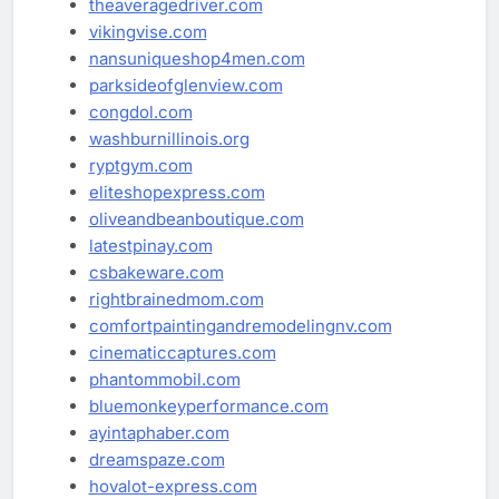
theaveragedriver.com
vikingvise.com
nansuniqueshop4men.com
parksideofglenview.com
congdol.com
washburnillinois.org
ryptgym.com
eliteshopexpress.com
oliveandbeanboutique.com
latestpinay.com
csbakeware.com
rightbrainedmom.com
comfortpaintingandremodelingnv.com
cinematiccaptures.com
phantommobil.com
bluemonkeyperformance.com
ayintaphaber.com
dreamspaze.com
hovalot-express.com