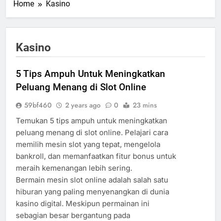
Home
Kasino
Kasino
5 Tips Ampuh Untuk Meningkatkan
Peluang Menang di Slot Online
59bf460
2 years ago
0
23 mins
Temukan 5 tips ampuh untuk meningkatkan
peluang menang di slot online. Pelajari cara
memilih mesin slot yang tepat, mengelola
bankroll, dan memanfaatkan fitur bonus untuk
meraih kemenangan lebih sering.
Bermain mesin slot online adalah salah satu
hiburan yang paling menyenangkan di dunia
kasino digital. Meskipun permainan ini
sebagian besar bergantung pada