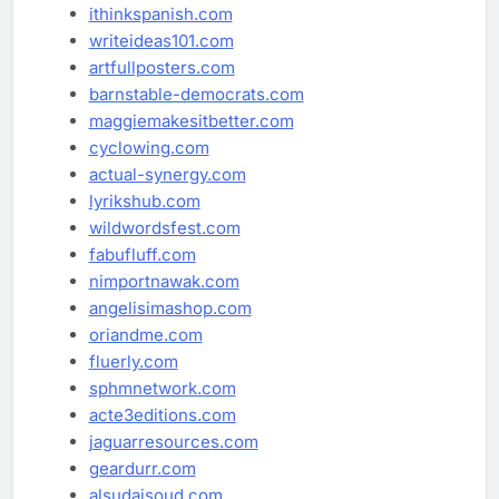
ithinkspanish.com
writeideas101.com
artfullposters.com
barnstable-democrats.com
maggiemakesitbetter.com
cyclowing.com
actual-synergy.com
lyrikshub.com
wildwordsfest.com
fabufluff.com
nimportnawak.com
angelisimashop.com
oriandme.com
fluerly.com
sphmnetwork.com
acte3editions.com
jaguarresources.com
geardurr.com
alsudaisoud.com