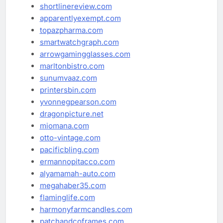
shortlinereview.com
apparentlyexempt.com
topazpharma.com
smartwatchgraph.com
arrowgamingglasses.com
marltonbistro.com
sunumvaaz.com
printersbin.com
yvonnegpearson.com
dragonpicture.net
miomana.com
otto-vintage.com
pacificbling.com
ermannopitacco.com
alyamamah-auto.com
megahaber35.com
flaminglife.com
harmonyfarmcandles.com
patchandcoframes.com