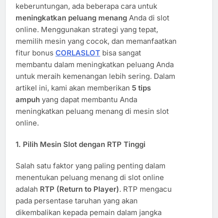
keberuntungan, ada beberapa cara untuk
meningkatkan peluang menang
Anda di slot
online. Menggunakan strategi yang tepat,
memilih mesin yang cocok, dan memanfaatkan
fitur bonus
CORLASLOT
bisa sangat
membantu dalam meningkatkan peluang Anda
untuk meraih kemenangan lebih sering. Dalam
artikel ini, kami akan memberikan
5 tips
ampuh
yang dapat membantu Anda
meningkatkan peluang menang di mesin slot
online.
1.
Pilih Mesin Slot dengan RTP Tinggi
Salah satu faktor yang paling penting dalam
menentukan peluang menang di slot online
adalah
RTP (Return to Player)
. RTP mengacu
pada persentase taruhan yang akan
dikembalikan kepada pemain dalam jangka