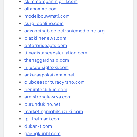
skimmerspaninigrill.com
alfananine.com
modelbouwmati.com
surgileonline.com
advancingbioelectronicmedicine.org
blacklinenews.com
enterpriseapts.com
timedistancecalculation.com
thehaggardhalo.com
hijosdelsigloxxi.com
ankaraepoksizemin.net
clubdeescrituracyrano.com
benimtesbihim.com
armstronglawrva.com
burundukino.net
marketingmobilsuzuki.com
ipl-tretmani.com
dukan-t.com
gaengkunbl.com