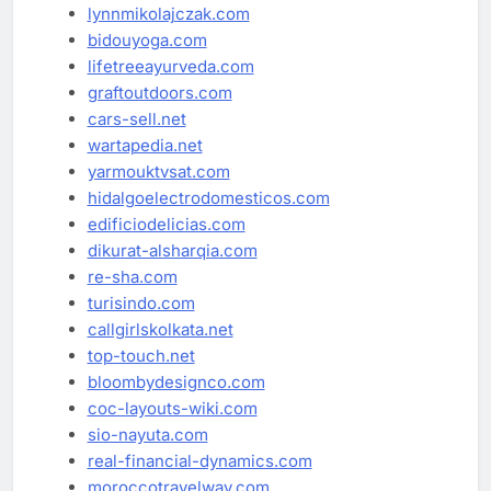
lynnmikolajczak.com
bidouyoga.com
lifetreeayurveda.com
graftoutdoors.com
cars-sell.net
wartapedia.net
yarmouktvsat.com
hidalgoelectrodomesticos.com
edificiodelicias.com
dikurat-alsharqia.com
re-sha.com
turisindo.com
callgirlskolkata.net
top-touch.net
bloombydesignco.com
coc-layouts-wiki.com
sio-nayuta.com
real-financial-dynamics.com
moroccotravelway.com