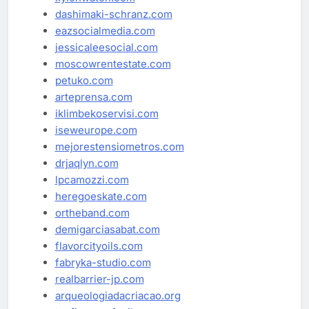
dashimaki-schranz.com
eazsocialmedia.com
jessicaleesocial.com
moscowrentestate.com
petuko.com
arteprensa.com
iklimbekoservisi.com
iseweurope.com
mejorestensiometros.com
drjaqlyn.com
lpcamozzi.com
heregoeskate.com
ortheband.com
demigarciasabat.com
flavorcityoils.com
fabryka-studio.com
realbarrier-jp.com
arqueologiadacriacao.org