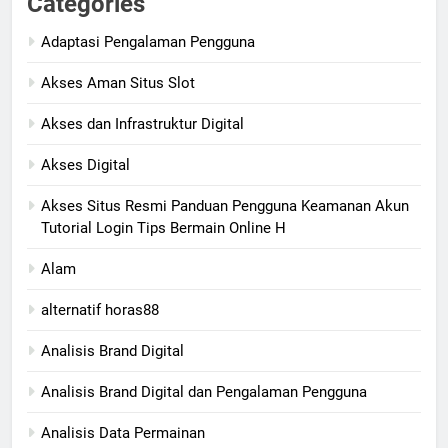
Categories
Adaptasi Pengalaman Pengguna
Akses Aman Situs Slot
Akses dan Infrastruktur Digital
Akses Digital
Akses Situs Resmi Panduan Pengguna Keamanan Akun
Tutorial Login Tips Bermain Online H
Alam
alternatif horas88
Analisis Brand Digital
Analisis Brand Digital dan Pengalaman Pengguna
Analisis Data Permainan