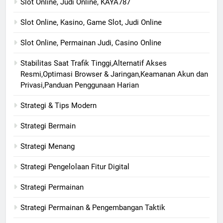
Slot Online, Judi Online, KAYA787
Slot Online, Kasino, Game Slot, Judi Online
Slot Online, Permainan Judi, Casino Online
Stabilitas Saat Trafik Tinggi,Alternatif Akses
Resmi,Optimasi Browser & Jaringan,Keamanan Akun dan
Privasi,Panduan Penggunaan Harian
Strategi & Tips Modern
Strategi Bermain
Strategi Menang
Strategi Pengelolaan Fitur Digital
Strategi Permainan
Strategi Permainan & Pengembangan Taktik