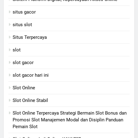
situs gacor
situs slot
Situs Terpercaya
slot
slot gacor
slot gacor hari ini
Slot Online
Slot Online Stabil
Slot Online Terpercaya Strategi Bermain Slot Bonus dan
Promosi Slot Manajemen Modal dan Disiplin Panduan
Pemain Slot