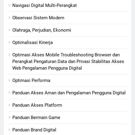
Navigasi Digital Multi-Perangkat
Observasi Sistem Modern
Olahraga, Perjudian, Ekonomi
Optimalisasi Kinerja
Optimasi Akses Mobile Troubleshooting Browser dan
Perangkat Pengaturan Data dan Privasi Stabilitas Akses
Web Pengalaman Pengguna Digital
Optimasi Performa
Panduan Akses Aman dan Pengalaman Pengguna Digital
Panduan Akses Platform
Panduan Bermain Game
Panduan Brand Digital