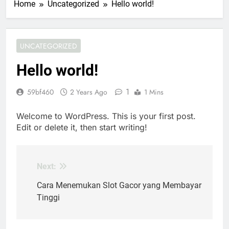
Home
Uncategorized
Hello world!
UNCATEGORIZED
Hello world!
1
59bf460
2 Years Ago
1 Mins
Welcome to WordPress. This is your first post.
Edit or delete it, then start writing!
Next:
Post
navigation
Cara Menemukan Slot Gacor yang Membayar
Tinggi