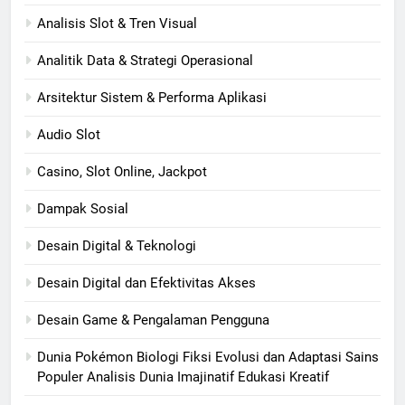
Analisis Slot & Tren Visual
Analitik Data & Strategi Operasional
Arsitektur Sistem & Performa Aplikasi
Audio Slot
Casino, Slot Online, Jackpot
Dampak Sosial
Desain Digital & Teknologi
Desain Digital dan Efektivitas Akses
Desain Game & Pengalaman Pengguna
Dunia Pokémon Biologi Fiksi Evolusi dan Adaptasi Sains
Populer Analisis Dunia Imajinatif Edukasi Kreatif