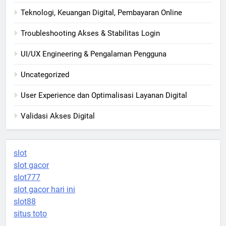
Teknologi, Keuangan Digital, Pembayaran Online
Troubleshooting Akses & Stabilitas Login
UI/UX Engineering & Pengalaman Pengguna
Uncategorized
User Experience dan Optimalisasi Layanan Digital
Validasi Akses Digital
slot
slot gacor
slot777
slot gacor hari ini
slot88
situs toto