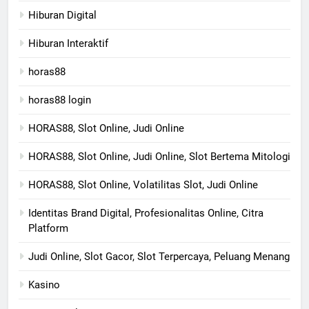
Hiburan Digital
Hiburan Interaktif
horas88
horas88 login
HORAS88, Slot Online, Judi Online
HORAS88, Slot Online, Judi Online, Slot Bertema Mitologi
HORAS88, Slot Online, Volatilitas Slot, Judi Online
Identitas Brand Digital, Profesionalitas Online, Citra
Platform
Judi Online, Slot Gacor, Slot Terpercaya, Peluang Menang
Kasino