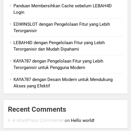
Panduan Membersihkan Cache sebelum LEBAH4D
Login
EDWINSLOT dengan Pengelolaan Fitur yang Lebih
Terorganisir
LEBAH4D dengan Pengelolaan Fitur yang Lebih
Terorganisir dan Mudah Dipahami
KAYA787 dengan Pengelolaan Fitur yang Lebih
Terorganisir untuk Pengguna Modern
KAYA787 dengan Desain Modern untuk Mendukung
Akses yang Efektif
Recent Comments
A WordPress Commenter
on
Hello world!