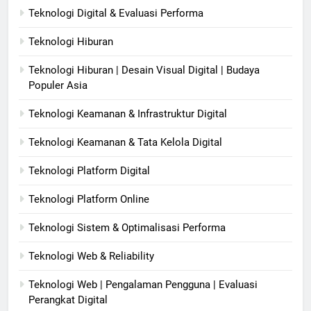
Teknologi Digital & Evaluasi Performa
Teknologi Hiburan
Teknologi Hiburan | Desain Visual Digital | Budaya
Populer Asia
Teknologi Keamanan & Infrastruktur Digital
Teknologi Keamanan & Tata Kelola Digital
Teknologi Platform Digital
Teknologi Platform Online
Teknologi Sistem & Optimalisasi Performa
Teknologi Web & Reliability
Teknologi Web | Pengalaman Pengguna | Evaluasi
Perangkat Digital