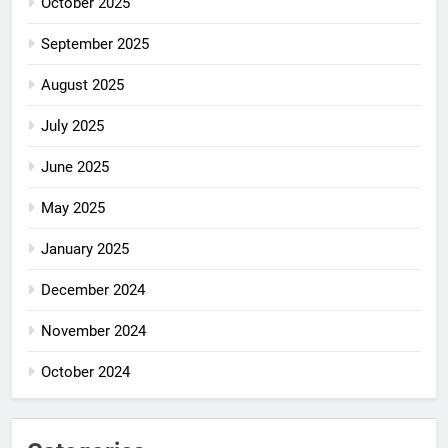
October 2025
September 2025
August 2025
July 2025
June 2025
May 2025
January 2025
December 2024
November 2024
October 2024