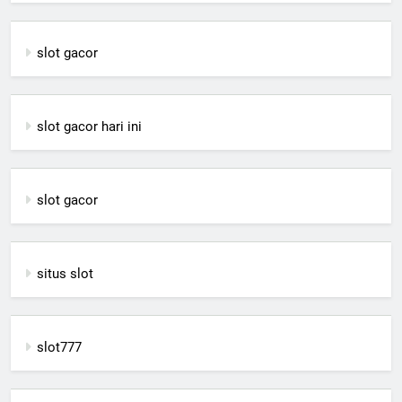
slot gacor
slot gacor hari ini
slot gacor
situs slot
slot777