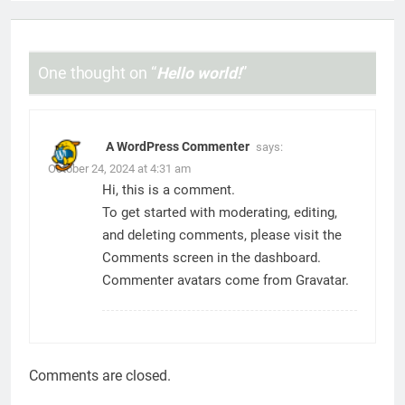
One thought on “
Hello world!
”
A WordPress Commenter
says:
October 24, 2024 at 4:31 am
Hi, this is a comment.
To get started with moderating, editing,
and deleting comments, please visit the
Comments screen in the dashboard.
Commenter avatars come from
Gravatar
.
Comments are closed.