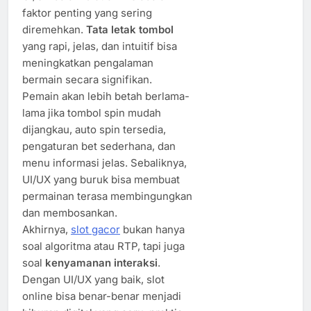
faktor penting yang sering
diremehkan.
Tata letak tombol
yang rapi, jelas, dan intuitif bisa
meningkatkan pengalaman
bermain secara signifikan.
Pemain akan lebih betah berlama-
lama jika tombol spin mudah
dijangkau, auto spin tersedia,
pengaturan bet sederhana, dan
menu informasi jelas. Sebaliknya,
UI/UX yang buruk bisa membuat
permainan terasa membingungkan
dan membosankan.
Akhirnya,
slot gacor
bukan hanya
soal algoritma atau RTP, tapi juga
soal
kenyamanan interaksi
.
Dengan UI/UX yang baik, slot
online bisa benar-benar menjadi