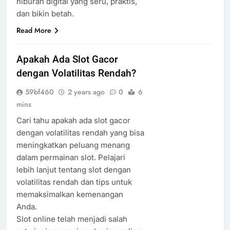
hiburan digital yang seru, praktis,
dan bikin betah.
Read More
Apakah Ada Slot Gacor
dengan Volatilitas Rendah?
59bf460
2 years ago
0
6
mins
Cari tahu apakah ada slot gacor
dengan volatilitas rendah yang bisa
meningkatkan peluang menang
dalam permainan slot. Pelajari
lebih lanjut tentang slot dengan
volatilitas rendah dan tips untuk
memaksimalkan kemenangan
Anda.
Slot online telah menjadi salah