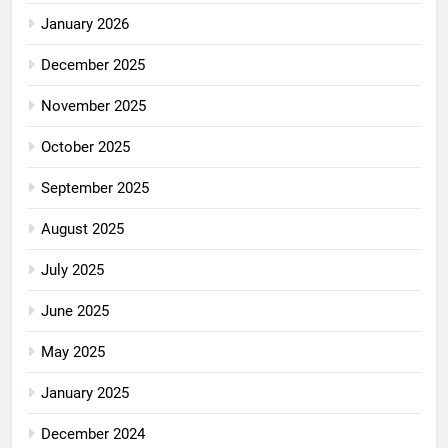
January 2026
December 2025
November 2025
October 2025
September 2025
August 2025
July 2025
June 2025
May 2025
January 2025
December 2024