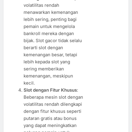
volatilitas rendah
menawarkan kemenangan
lebih sering, penting bagi
pemain untuk mengelola
bankroll mereka dengan
bijak. Slot gacor tidak selalu
berarti slot dengan
kemenangan besar, tetapi
lebih kepada slot yang
sering memberikan
kemenangan, meskipun
kecil.
Slot dengan Fitur Khusus
:
Beberapa mesin slot dengan
volatilitas rendah dilengkapi
dengan fitur khusus seperti
putaran gratis atau bonus
yang dapat meningkatkan