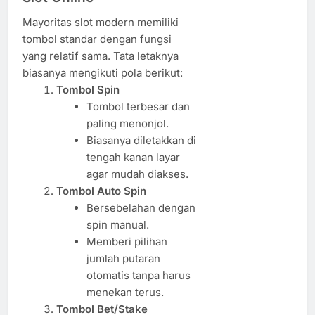
Mayoritas slot modern memiliki
tombol standar dengan fungsi
yang relatif sama. Tata letaknya
biasanya mengikuti pola berikut:
Tombol Spin
Tombol terbesar dan
paling menonjol.
Biasanya diletakkan di
tengah kanan layar
agar mudah diakses.
Tombol Auto Spin
Bersebelahan dengan
spin manual.
Memberi pilihan
jumlah putaran
otomatis tanpa harus
menekan terus.
Tombol Bet/Stake