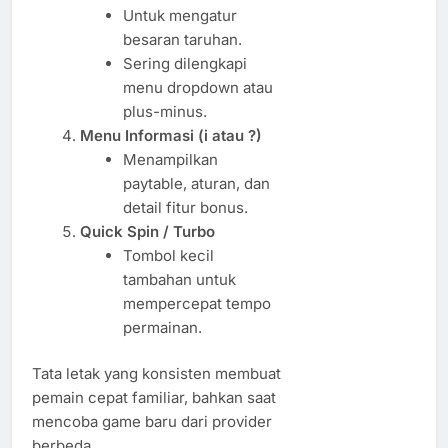
Untuk mengatur
besaran taruhan.
Sering dilengkapi
menu dropdown atau
plus-minus.
Menu Informasi (i atau ?)
Menampilkan
paytable, aturan, dan
detail fitur bonus.
Quick Spin / Turbo
Tombol kecil
tambahan untuk
mempercepat tempo
permainan.
Tata letak yang konsisten membuat
pemain cepat familiar, bahkan saat
mencoba game baru dari provider
berbeda.