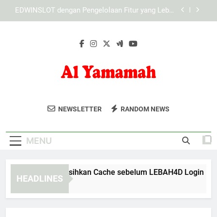
Skip
LEBAH4D dengan Pengelolaan Fitur yang Lebih
to
Terorganisir dan Mudah Dipahami
content
KAYA787 dengan Pengelolaan Fitur yang Lebih
Terorganisir untuk Pengguna Modern
Panduan Membersihkan Cache sebelum
LEBAH4D Login
EDWINSLOT dengan Pengelolaan Fitur yang Lebih
Terorganisir
Al Yamamah
LEBAH4D dengan Pengelolaan Fitur yang Lebih
Dapatkan Layanan Penjualan Dan
Terorganisir dan Mudah Dipahami
NEWSLETTER
RANDOM NEWS
Auto
Perbaikan Mobil Profesional Di Al Yamamah
KAYA787 dengan Pengelolaan Fitur yang Lebih
Terorganisir untuk Pengguna Modern
Auto. Solusi Untuk Kendaraan Anda.
MENU
nduan Membersihkan Cache sebelum LEBAH4D Login
HEADLINES
Weeks Ago
3