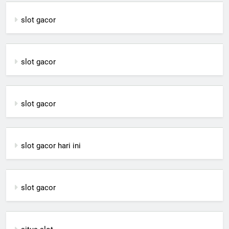
slot gacor
slot gacor
slot gacor
slot gacor hari ini
slot gacor