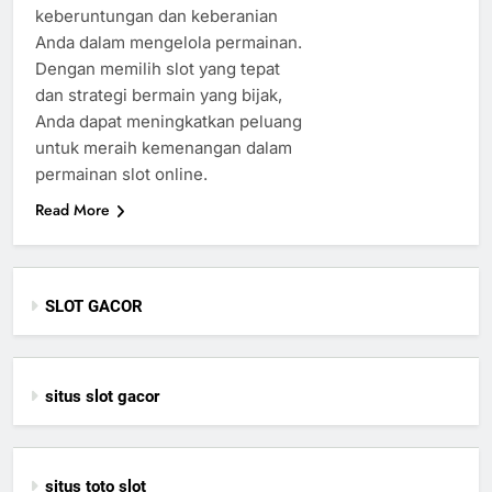
keberuntungan dan keberanian
Anda dalam mengelola permainan.
Dengan memilih slot yang tepat
dan strategi bermain yang bijak,
Anda dapat meningkatkan peluang
untuk meraih kemenangan dalam
permainan slot online.
Read More
SLOT GACOR
situs slot gacor
situs toto slot