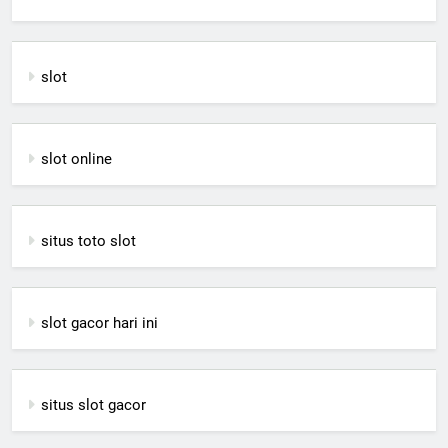
slot
slot online
situs toto slot
slot gacor hari ini
situs slot gacor