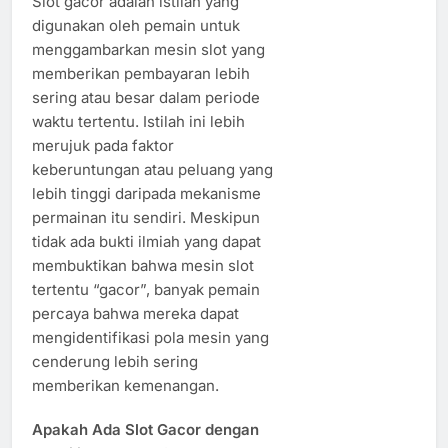
Slot gacor adalah istilah yang
digunakan oleh pemain untuk
menggambarkan mesin slot yang
memberikan pembayaran lebih
sering atau besar dalam periode
waktu tertentu. Istilah ini lebih
merujuk pada faktor
keberuntungan atau peluang yang
lebih tinggi daripada mekanisme
permainan itu sendiri. Meskipun
tidak ada bukti ilmiah yang dapat
membuktikan bahwa mesin slot
tertentu “gacor”, banyak pemain
percaya bahwa mereka dapat
mengidentifikasi pola mesin yang
cenderung lebih sering
memberikan kemenangan.
Apakah Ada Slot Gacor dengan