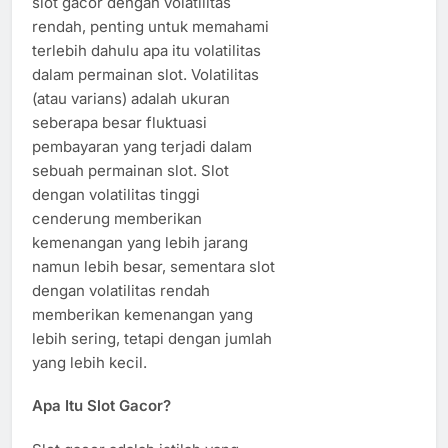
slot gacor dengan volatilitas
rendah, penting untuk memahami
terlebih dahulu apa itu volatilitas
dalam permainan slot. Volatilitas
(atau varians) adalah ukuran
seberapa besar fluktuasi
pembayaran yang terjadi dalam
sebuah permainan slot. Slot
dengan volatilitas tinggi
cenderung memberikan
kemenangan yang lebih jarang
namun lebih besar, sementara slot
dengan volatilitas rendah
memberikan kemenangan yang
lebih sering, tetapi dengan jumlah
yang lebih kecil.
Apa Itu Slot Gacor?