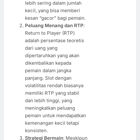
lebih sering dalam jumlah
kecil, yang bisa memberi
kesan “gacor” bagi pemain.
Peluang Menang dan RTP
:
Return to Player (RTP)
adalah persentase teoretis
dari uang yang
dipertaruhkan yang akan
dikembalikan kepada
pemain dalam jangka
panjang. Slot dengan
volatilitas rendah biasanya
memiliki RTP yang stabil
dan lebih tinggi, yang
meningkatkan peluang
pemain untuk mendapatkan
kemenangan kecil tetapi
konsisten.
Strategi Bermain
: Meskipun