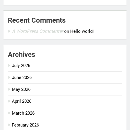
Recent Comments
A WordPress Commenter
on
Hello world!
Archives
July 2026
June 2026
May 2026
April 2026
March 2026
February 2026