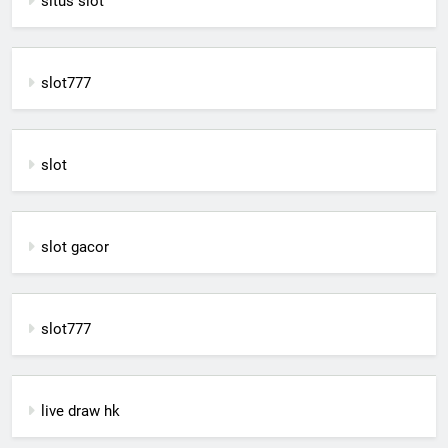
situs slot
slot777
slot
slot gacor
slot777
live draw hk