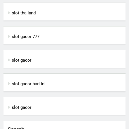
slot thailand
slot gacor 777
slot gacor
slot gacor hari ini
slot gacor