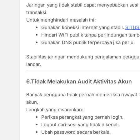
Jaringan yang tidak stabil dapat menyebabkan sesi 
transaksi.
Untuk menghindari masalah ini:
Gunakan koneksi internet yang stabil.
SITUS
Hindari WiFi publik tanpa perlindungan tamb
Gunakan DNS publik terpercaya jika perlu.
Stabilitas jaringan mendukung pengalaman penggu
lancar.
6.Tidak Melakukan Audit Aktivitas Akun
Banyak pengguna tidak pernah memeriksa riwayat lo
akun.
Langkah yang disarankan:
Periksa perangkat yang pernah login.
Logout dari sesi yang tidak dikenali.
Ubah password secara berkala.