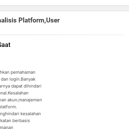
alisis Platform,User
Saat
tuhkan pemahaman
 dan login.Banyak
nya dapat dihindari
onal.Kesalahan
manan akun,manajemen
platform.
nghindari kesalahan
katan berbasis
eamanan