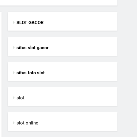
SLOT GACOR
situs slot gacor
situs toto slot
slot
slot online