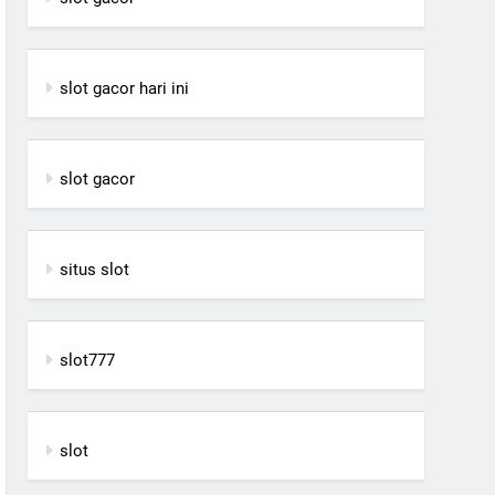
slot gacor hari ini
slot gacor
situs slot
slot777
slot