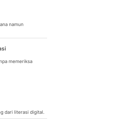
rhana namun
asi
tanpa memeriksa
ari literasi digital.