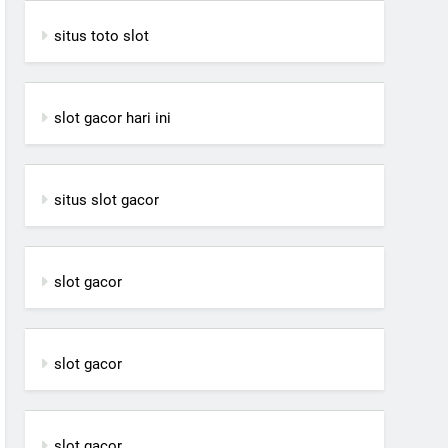
situs toto slot
slot gacor hari ini
situs slot gacor
slot gacor
slot gacor
slot gacor