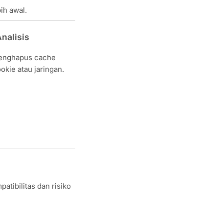
ih awal.
nalisis
 menghapus cache
okie atau jaringan.
tibilitas dan risiko