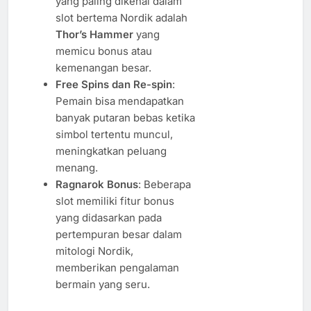
yang paling dikenal dalam
slot bertema Nordik adalah
Thor’s Hammer
yang
memicu bonus atau
kemenangan besar.
Free Spins dan Re-spin
:
Pemain bisa mendapatkan
banyak putaran bebas ketika
simbol tertentu muncul,
meningkatkan peluang
menang.
Ragnarok Bonus
: Beberapa
slot memiliki fitur bonus
yang didasarkan pada
pertempuran besar dalam
mitologi Nordik,
memberikan pengalaman
bermain yang seru.