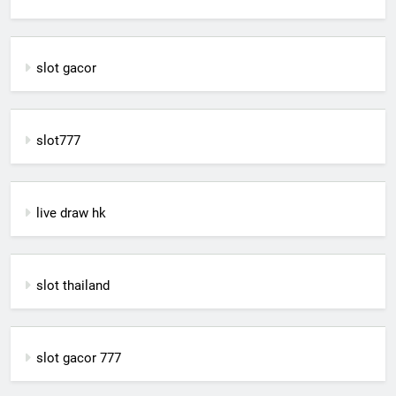
slot gacor
slot777
live draw hk
slot thailand
slot gacor 777