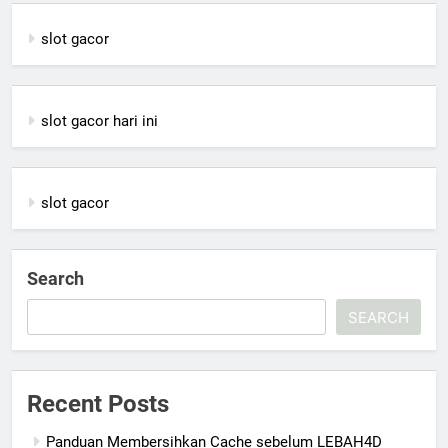
slot gacor
slot gacor hari ini
slot gacor
Search
SEARCH
Recent Posts
Panduan Membersihkan Cache sebelum LEBAH4D