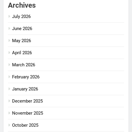
Archives
July 2026
June 2026
May 2026
April 2026
March 2026
February 2026
January 2026
December 2025
November 2025
October 2025