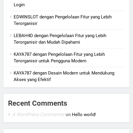
Login
EDWINSLOT dengan Pengelolaan Fitur yang Lebih
Terorganisir
LEBAH4D dengan Pengelolaan Fitur yang Lebih
Terorganisir dan Mudah Dipahami
KAYA787 dengan Pengelolaan Fitur yang Lebih
Terorganisir untuk Pengguna Modern
KAYA787 dengan Desain Modern untuk Mendukung
Akses yang Efektif
Recent Comments
A WordPress Commenter
on
Hello world!