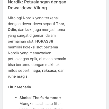
Nordik: Petualangan dengan
Dewa-dewa Viking
Mitologi Nordik yang terkenal
dengan dewa-dewa seperti
Thor
,
Odin
, dan
Loki
juga menjadi tema
yang sangat digemari dalam
permainan slot.
HORAS88
memiliki koleksi slot bertema
Nordik yang menawarkan
petualangan epik, di mana pemain
bisa bertemu dengan makhluk
mitos seperti
naga
,
raksasa
, dan
rune magis
.
Fitur Menarik
:
Simbol Thor’s Hammer
:
Mungkin salah satu fitur