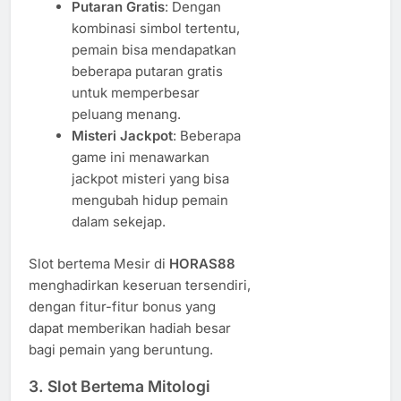
Putaran Gratis
: Dengan
kombinasi simbol tertentu,
pemain bisa mendapatkan
beberapa putaran gratis
untuk memperbesar
peluang menang.
Misteri Jackpot
: Beberapa
game ini menawarkan
jackpot misteri yang bisa
mengubah hidup pemain
dalam sekejap.
Slot bertema Mesir di
HORAS88
menghadirkan keseruan tersendiri,
dengan fitur-fitur bonus yang
dapat memberikan hadiah besar
bagi pemain yang beruntung.
3.
Slot Bertema Mitologi