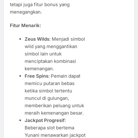
tetapi juga fitur bonus yang
menegangkan.
Fitur Menarik
:
Zeus Wilds
: Menjadi simbol
wild yang menggantikan
simbol lain untuk
menciptakan kombinasi
kemenangan.
Free Spins
: Pemain dapat
memicu putaran bebas
ketika simbol tertentu
muncul di gulungan,
memberikan peluang untuk
meraih kemenangan besar.
Jackpot Progresif
:
Beberapa slot bertema
Yunani menawarkan jackpot