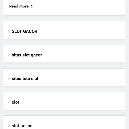
Read More
SLOT GACOR
situs slot gacor
situs toto slot
slot
slot online