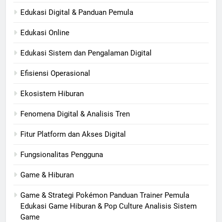
Edukasi Digital & Panduan Pemula
Edukasi Online
Edukasi Sistem dan Pengalaman Digital
Efisiensi Operasional
Ekosistem Hiburan
Fenomena Digital & Analisis Tren
Fitur Platform dan Akses Digital
Fungsionalitas Pengguna
Game & Hiburan
Game & Strategi Pokémon Panduan Trainer Pemula
Edukasi Game Hiburan & Pop Culture Analisis Sistem
Game