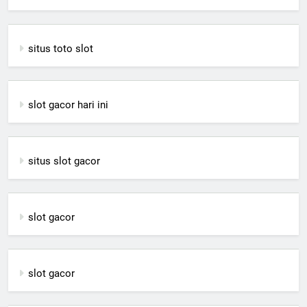
situs toto slot
slot gacor hari ini
situs slot gacor
slot gacor
slot gacor