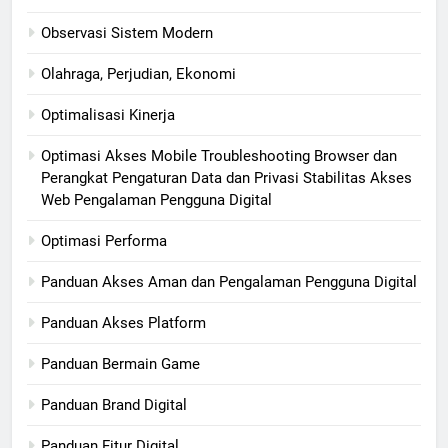
Observasi Sistem Modern
Olahraga, Perjudian, Ekonomi
Optimalisasi Kinerja
Optimasi Akses Mobile Troubleshooting Browser dan
Perangkat Pengaturan Data dan Privasi Stabilitas Akses
Web Pengalaman Pengguna Digital
Optimasi Performa
Panduan Akses Aman dan Pengalaman Pengguna Digital
Panduan Akses Platform
Panduan Bermain Game
Panduan Brand Digital
Panduan Fitur Digital