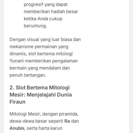
progresif yang dapat
memberikan hadiah besar
ketika Anda cukup
beruntung.
Dengan visual yang luar biasa dan
mekanisme permainan yang
dinamis, slot bertema mitologi
Yunani memberikan pengalaman
bermain yang mendalam dan
penuh tantangan.
2.
Slot Bertema Mitologi
Mesir: Menjelajahi Dunia
Firaun
Mitologi Mesir, dengan piramida,
dewa-dewa besar seperti
Ra
dan
Anubis
, serta harta karun