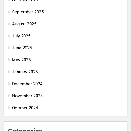
September 2025
August 2025
July 2025
June 2025
May 2025
January 2025
December 2024
November 2024
October 2024