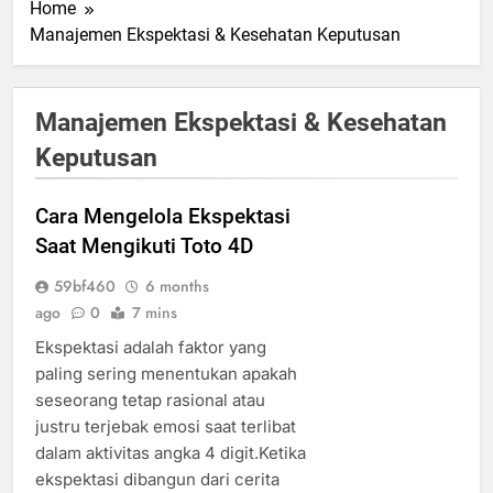
Home
Manajemen Ekspektasi & Kesehatan Keputusan
Manajemen Ekspektasi & Kesehatan
Keputusan
Cara Mengelola Ekspektasi
Saat Mengikuti Toto 4D
59bf460
6 months
ago
0
7 mins
Ekspektasi adalah faktor yang
paling sering menentukan apakah
seseorang tetap rasional atau
justru terjebak emosi saat terlibat
dalam aktivitas angka 4 digit.Ketika
ekspektasi dibangun dari cerita