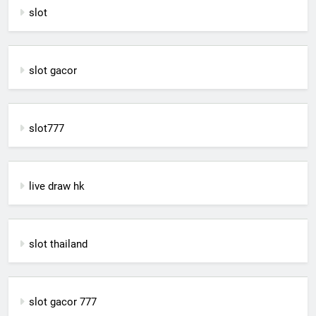
slot
slot gacor
slot777
live draw hk
slot thailand
slot gacor 777