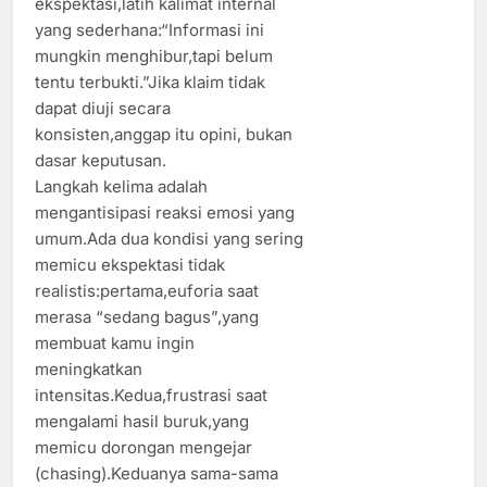
ekspektasi,latih kalimat internal
yang sederhana:“Informasi ini
mungkin menghibur,tapi belum
tentu terbukti.”Jika klaim tidak
dapat diuji secara
konsisten,anggap itu opini, bukan
dasar keputusan.
Langkah kelima adalah
mengantisipasi reaksi emosi yang
umum.Ada dua kondisi yang sering
memicu ekspektasi tidak
realistis:pertama,euforia saat
merasa “sedang bagus”,yang
membuat kamu ingin
meningkatkan
intensitas.Kedua,frustrasi saat
mengalami hasil buruk,yang
memicu dorongan mengejar
(chasing).Keduanya sama-sama