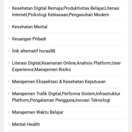
Kesehatan Digital Remaja,Produktivitas Belajar,Literasi
Internet,Psikologi Kebiasaan,Pengasuhan Modern
Kesehatan Mental
Keuangan Pribadi
link alternatif horas88
Literasi Digital,Keamanan Online,Analisis Platform,User
Experience,Manajemen Risiko
Manajemen Ekspektasi & Kesehatan Keputusan
Manajemen Trafik Digital,Performa Sistem,Infrastruktur
Platform,Pengalaman Pengguna,Inovasi Teknologi
Manajemen Waktu Belajar
Mental Health