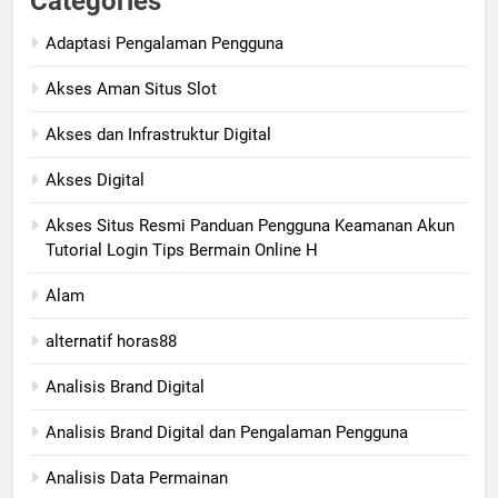
Categories
Adaptasi Pengalaman Pengguna
Akses Aman Situs Slot
Akses dan Infrastruktur Digital
Akses Digital
Akses Situs Resmi Panduan Pengguna Keamanan Akun
Tutorial Login Tips Bermain Online H
Alam
alternatif horas88
Analisis Brand Digital
Analisis Brand Digital dan Pengalaman Pengguna
Analisis Data Permainan