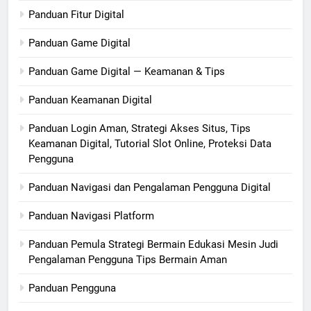
Panduan Fitur Digital
Panduan Game Digital
Panduan Game Digital — Keamanan & Tips
Panduan Keamanan Digital
Panduan Login Aman, Strategi Akses Situs, Tips
Keamanan Digital, Tutorial Slot Online, Proteksi Data
Pengguna
Panduan Navigasi dan Pengalaman Pengguna Digital
Panduan Navigasi Platform
Panduan Pemula Strategi Bermain Edukasi Mesin Judi
Pengalaman Pengguna Tips Bermain Aman
Panduan Pengguna