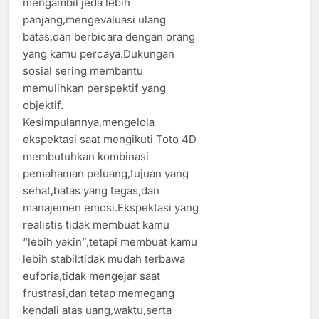
mengambil jeda lebih
panjang,mengevaluasi ulang
batas,dan berbicara dengan orang
yang kamu percaya.Dukungan
sosial sering membantu
memulihkan perspektif yang
objektif.
Kesimpulannya,mengelola
ekspektasi saat mengikuti Toto 4D
membutuhkan kombinasi
pemahaman peluang,tujuan yang
sehat,batas yang tegas,dan
manajemen emosi.Ekspektasi yang
realistis tidak membuat kamu
“lebih yakin”,tetapi membuat kamu
lebih stabil:tidak mudah terbawa
euforia,tidak mengejar saat
frustrasi,dan tetap memegang
kendali atas uang,waktu,serta