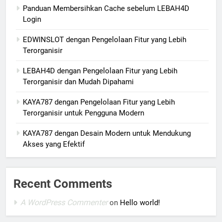
Panduan Membersihkan Cache sebelum LEBAH4D
Login
EDWINSLOT dengan Pengelolaan Fitur yang Lebih
Terorganisir
LEBAH4D dengan Pengelolaan Fitur yang Lebih
Terorganisir dan Mudah Dipahami
KAYA787 dengan Pengelolaan Fitur yang Lebih
Terorganisir untuk Pengguna Modern
KAYA787 dengan Desain Modern untuk Mendukung
Akses yang Efektif
Recent Comments
A WordPress Commenter
on
Hello world!