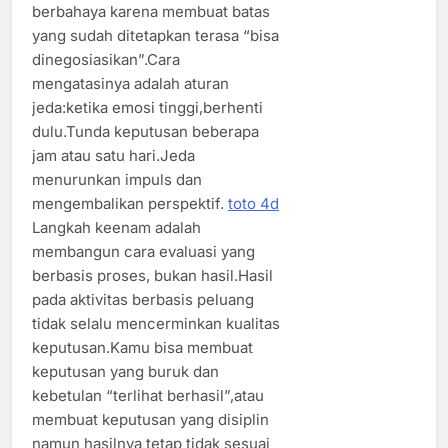
berbahaya karena membuat batas
yang sudah ditetapkan terasa “bisa
dinegosiasikan”.Cara
mengatasinya adalah aturan
jeda:ketika emosi tinggi,berhenti
dulu.Tunda keputusan beberapa
jam atau satu hari.Jeda
menurunkan impuls dan
mengembalikan perspektif.
toto 4d
Langkah keenam adalah
membangun cara evaluasi yang
berbasis proses, bukan hasil.Hasil
pada aktivitas berbasis peluang
tidak selalu mencerminkan kualitas
keputusan.Kamu bisa membuat
keputusan yang buruk dan
kebetulan “terlihat berhasil”,atau
membuat keputusan yang disiplin
namun hasilnya tetap tidak sesuai