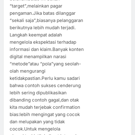
“target”,melainkan pagar
pengaman.Jika batas dilanggar
“sekali saja”,biasanya pelanggaran
berikutnya lebih mudah terjadi.
Langkah keempat adalah
mengelola ekspektasi terhadap
informasi dan klaim.Banyak konten
digital menampilkan narasi
“metode”atau “pola”yang seolah-
olah mengurangi
ketidakpastian.Perlu kamu sadari
bahwa contoh sukses cenderung
lebih sering dipublikasikan
dibanding contoh gagal,dan otak
kita mudah terjebak confirmation
bias:lebih mengingat yang cocok
dan melupakan yang tidak
cocok.Untuk mengelola