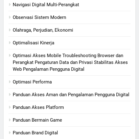
Navigasi Digital Multi-Perangkat
Observasi Sistem Modern
Olahraga, Perjudian, Ekonomi
Optimalisasi Kinerja
Optimasi Akses Mobile Troubleshooting Browser dan
Perangkat Pengaturan Data dan Privasi Stabilitas Akses
Web Pengalaman Pengguna Digital
Optimasi Performa
Panduan Akses Aman dan Pengalaman Pengguna Digital
Panduan Akses Platform
Panduan Bermain Game
Panduan Brand Digital