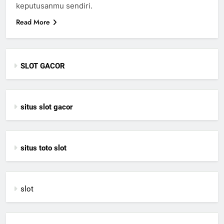
keputusanmu sendiri.
Read More
SLOT GACOR
situs slot gacor
situs toto slot
slot