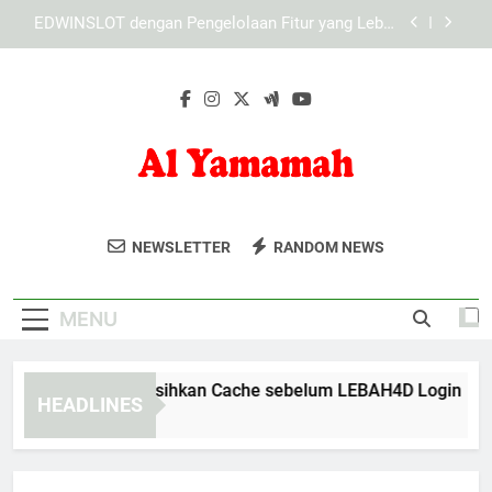
Skip
LEBAH4D dengan Pengelolaan Fitur yang Lebih
to
Terorganisir dan Mudah Dipahami
content
KAYA787 dengan Pengelolaan Fitur yang Lebih
Terorganisir untuk Pengguna Modern
Panduan Membersihkan Cache sebelum
LEBAH4D Login
EDWINSLOT dengan Pengelolaan Fitur yang Lebih
Terorganisir
Al Yamamah
LEBAH4D dengan Pengelolaan Fitur yang Lebih
Dapatkan Layanan Penjualan Dan
Terorganisir dan Mudah Dipahami
NEWSLETTER
RANDOM NEWS
Auto
Perbaikan Mobil Profesional Di Al Yamamah
KAYA787 dengan Pengelolaan Fitur yang Lebih
Terorganisir untuk Pengguna Modern
Auto. Solusi Untuk Kendaraan Anda.
MENU
anduan Membersihkan Cache sebelum LEBAH4D Login
HEADLINES
Weeks Ago
2