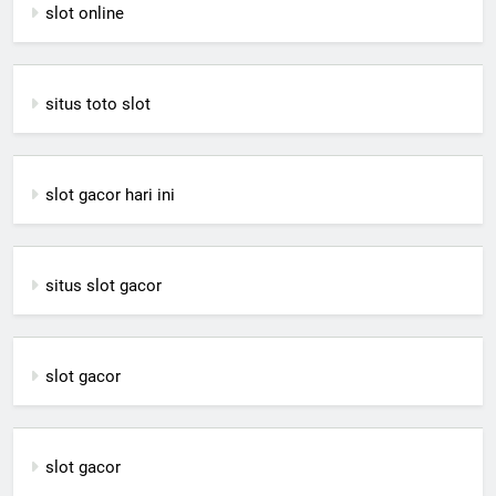
slot online
situs toto slot
slot gacor hari ini
situs slot gacor
slot gacor
slot gacor