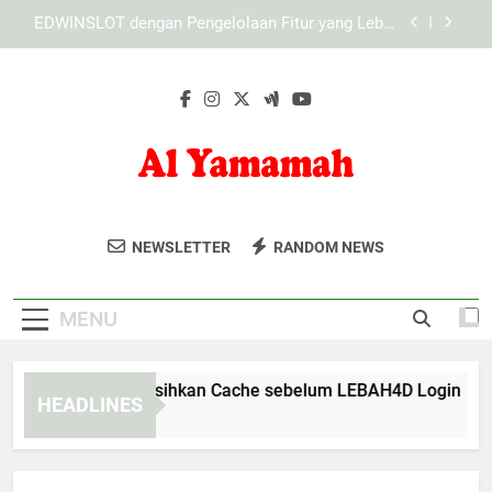
Skip
LEBAH4D dengan Pengelolaan Fitur yang Lebih
to
Terorganisir dan Mudah Dipahami
content
KAYA787 dengan Pengelolaan Fitur yang Lebih
Terorganisir untuk Pengguna Modern
Panduan Membersihkan Cache sebelum
LEBAH4D Login
EDWINSLOT dengan Pengelolaan Fitur yang Lebih
Terorganisir
Al Yamamah
LEBAH4D dengan Pengelolaan Fitur yang Lebih
Dapatkan Layanan Penjualan Dan
Terorganisir dan Mudah Dipahami
NEWSLETTER
RANDOM NEWS
Auto
Perbaikan Mobil Profesional Di Al Yamamah
KAYA787 dengan Pengelolaan Fitur yang Lebih
Terorganisir untuk Pengguna Modern
Auto. Solusi Untuk Kendaraan Anda.
MENU
nduan Membersihkan Cache sebelum LEBAH4D Login
HEADLINES
Weeks Ago
3