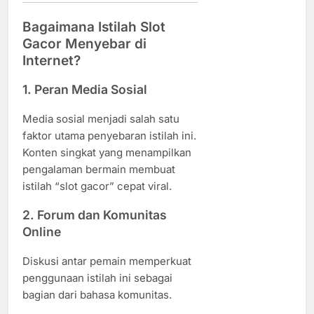
Bagaimana Istilah Slot
Gacor Menyebar di
Internet?
1. Peran Media Sosial
Media sosial menjadi salah satu
faktor utama penyebaran istilah ini.
Konten singkat yang menampilkan
pengalaman bermain membuat
istilah “slot gacor” cepat viral.
2. Forum dan Komunitas
Online
Diskusi antar pemain memperkuat
penggunaan istilah ini sebagai
bagian dari bahasa komunitas.