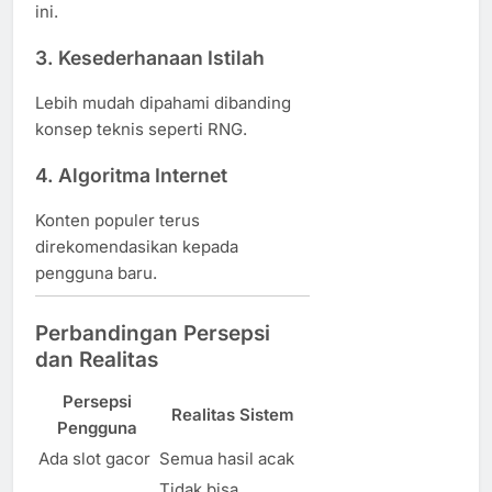
ini.
3. Kesederhanaan Istilah
Lebih mudah dipahami dibanding
konsep teknis seperti RNG.
4. Algoritma Internet
Konten populer terus
direkomendasikan kepada
pengguna baru.
Perbandingan Persepsi
dan Realitas
Persepsi
Realitas Sistem
Pengguna
Ada slot gacor
Semua hasil acak
Tidak bisa