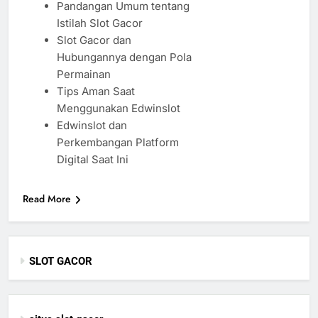
Pandangan Umum tentang
Istilah Slot Gacor
Slot Gacor dan
Hubungannya dengan Pola
Permainan
Tips Aman Saat
Menggunakan Edwinslot
Edwinslot dan
Perkembangan Platform
Digital Saat Ini
Read More
SLOT GACOR