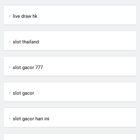
live draw hk
slot thailand
slot gacor 777
slot gacor
slot gacor hari ini