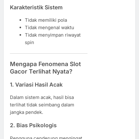
Karakteristik Sistem
Tidak memiliki pola
Tidak mengenal waktu
Tidak menyimpan riwayat
spin
Mengapa Fenomena Slot
Gacor Terlihat Nyata?
1. Variasi Hasil Acak
Dalam sistem acak, hasil bisa
terlihat tidak seimbang dalam
jangka pendek.
2. Bias Psikologis
Pengguna cenderung mengingat