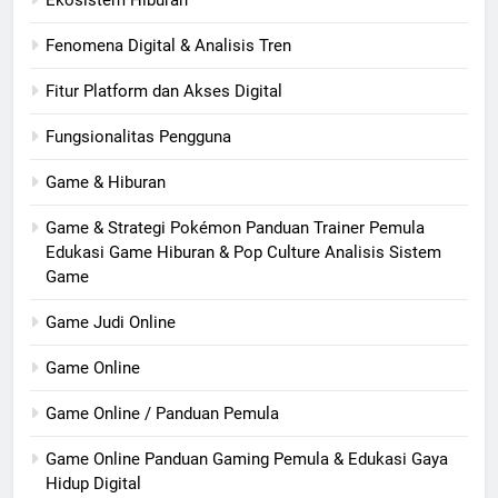
Fenomena Digital & Analisis Tren
Fitur Platform dan Akses Digital
Fungsionalitas Pengguna
Game & Hiburan
Game & Strategi Pokémon Panduan Trainer Pemula
Edukasi Game Hiburan & Pop Culture Analisis Sistem
Game
Game Judi Online
Game Online
Game Online / Panduan Pemula
Game Online Panduan Gaming Pemula & Edukasi Gaya
Hidup Digital