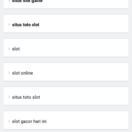
situs slot gacor
situs toto slot
slot
slot online
situs toto slot
slot gacor hari ini