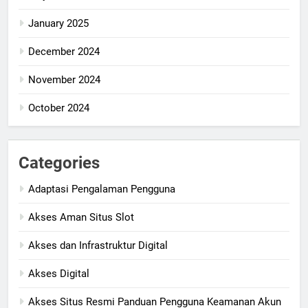
January 2025
December 2024
November 2024
October 2024
Categories
Adaptasi Pengalaman Pengguna
Akses Aman Situs Slot
Akses dan Infrastruktur Digital
Akses Digital
Akses Situs Resmi Panduan Pengguna Keamanan Akun