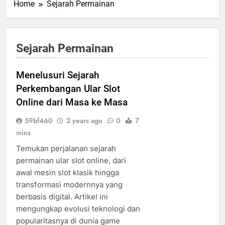
Home
Sejarah Permainan
Sejarah Permainan
Menelusuri Sejarah
Perkembangan Ular Slot
Online dari Masa ke Masa
59bf460
2 years ago
0
7
mins
Temukan perjalanan sejarah
permainan ular slot online, dari
awal mesin slot klasik hingga
transformasi modernnya yang
berbasis digital. Artikel ini
mengungkap evolusi teknologi dan
popularitasnya di dunia game