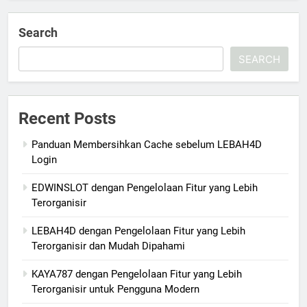
Search
SEARCH
Recent Posts
Panduan Membersihkan Cache sebelum LEBAH4D
Login
EDWINSLOT dengan Pengelolaan Fitur yang Lebih
Terorganisir
LEBAH4D dengan Pengelolaan Fitur yang Lebih
Terorganisir dan Mudah Dipahami
KAYA787 dengan Pengelolaan Fitur yang Lebih
Terorganisir untuk Pengguna Modern