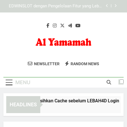
Skip
LEBAH4D dengan Pengelolaan Fitur yang Lebih
to
Terorganisir dan Mudah Dipahami
content
KAYA787 dengan Pengelolaan Fitur yang Lebih
Terorganisir untuk Pengguna Modern
Panduan Membersihkan Cache sebelum
LEBAH4D Login
EDWINSLOT dengan Pengelolaan Fitur yang Lebih
Terorganisir
Al Yamamah
LEBAH4D dengan Pengelolaan Fitur yang Lebih
Dapatkan Layanan Penjualan Dan
Terorganisir dan Mudah Dipahami
NEWSLETTER
RANDOM NEWS
Auto
Perbaikan Mobil Profesional Di Al Yamamah
KAYA787 dengan Pengelolaan Fitur yang Lebih
Terorganisir untuk Pengguna Modern
Auto. Solusi Untuk Kendaraan Anda.
MENU
anduan Membersihkan Cache sebelum LEBAH4D Login
HEADLINES
Weeks Ago
3