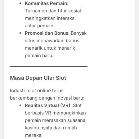
Komunitas Pemain
:
Turnamen dan fitur sosial
meningkatkan interaksi
antar pemain.
Promosi dan Bonus
: Banyak
situs menawarkan bonus
menarik untuk menarik
pemain baru.
Masa Depan Ular Slot
Industri slot online terus
berkembang dengan inovasi baru:
Realitas Virtual (VR)
: Slot
berbasis VR memungkinkan
pemain merasakan suasana
kasino nyata dari rumah
mereka.