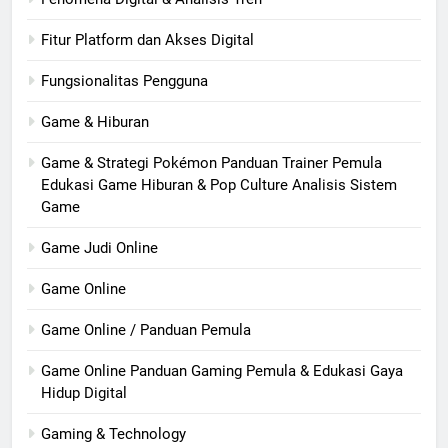
Fitur Platform dan Akses Digital
Fungsionalitas Pengguna
Game & Hiburan
Game & Strategi Pokémon Panduan Trainer Pemula
Edukasi Game Hiburan & Pop Culture Analisis Sistem
Game
Game Judi Online
Game Online
Game Online / Panduan Pemula
Game Online Panduan Gaming Pemula & Edukasi Gaya
Hidup Digital
Gaming & Technology