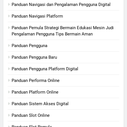
Panduan Navigasi dan Pengalaman Pengguna Digital
Panduan Navigasi Platform
Panduan Pemula Strategi Bermain Edukasi Mesin Judi
Pengalaman Pengguna Tips Bermain Aman
Panduan Pengguna
Panduan Pengguna Baru
Panduan Pengguna Platform Digital
Panduan Performa Online
Panduan Platform Online
Panduan Sistem Akses Digital
Panduan Slot Online
Panduan Slot Pemula