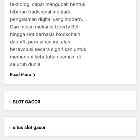
teknologi dapat mengubah bentuk
hiburan tradisional menjadi
pengalaman digital yang modern.
Dari mesin mekanis Liberty Bell
hingga slot berbasis blockchain
dan VR, permainan ini telah
berevolusi secara signifikan untuk
memenuhi kebutuhan pemain di
seluruh dunia.
Read More
SLOT GACOR
situs slot gacor