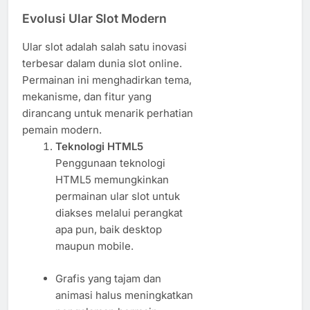
Evolusi Ular Slot Modern
Ular slot adalah salah satu inovasi
terbesar dalam dunia slot online.
Permainan ini menghadirkan tema,
mekanisme, dan fitur yang
dirancang untuk menarik perhatian
pemain modern.
Teknologi HTML5
Penggunaan teknologi
HTML5 memungkinkan
permainan ular slot untuk
diakses melalui perangkat
apa pun, baik desktop
maupun mobile.
Grafis yang tajam dan
animasi halus meningkatkan