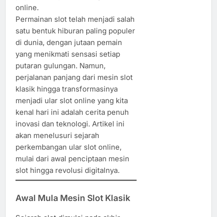
online.
Permainan slot telah menjadi salah
satu bentuk hiburan paling populer
di dunia, dengan jutaan pemain
yang menikmati sensasi setiap
putaran gulungan. Namun,
perjalanan panjang dari mesin slot
klasik hingga transformasinya
menjadi ular slot online yang kita
kenal hari ini adalah cerita penuh
inovasi dan teknologi. Artikel ini
akan menelusuri sejarah
perkembangan ular slot online,
mulai dari awal penciptaan mesin
slot hingga revolusi digitalnya.
Awal Mula Mesin Slot Klasik