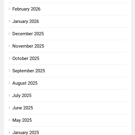
February 2026
January 2026
December 2025
November 2025
October 2025
September 2025
August 2025
July 2025
June 2025
May 2025
January 2025