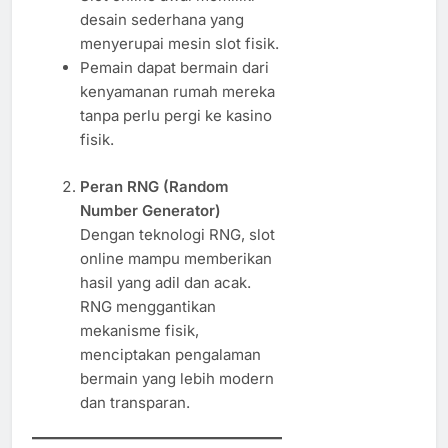
desain sederhana yang
menyerupai mesin slot fisik.
Pemain dapat bermain dari
kenyamanan rumah mereka
tanpa perlu pergi ke kasino
fisik.
Peran RNG (Random
Number Generator)
Dengan teknologi RNG, slot
online mampu memberikan
hasil yang adil dan acak.
RNG menggantikan
mekanisme fisik,
menciptakan pengalaman
bermain yang lebih modern
dan transparan.