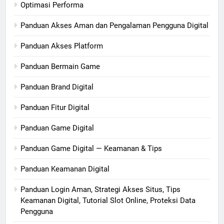
Optimasi Performa
Panduan Akses Aman dan Pengalaman Pengguna Digital
Panduan Akses Platform
Panduan Bermain Game
Panduan Brand Digital
Panduan Fitur Digital
Panduan Game Digital
Panduan Game Digital — Keamanan & Tips
Panduan Keamanan Digital
Panduan Login Aman, Strategi Akses Situs, Tips
Keamanan Digital, Tutorial Slot Online, Proteksi Data
Pengguna