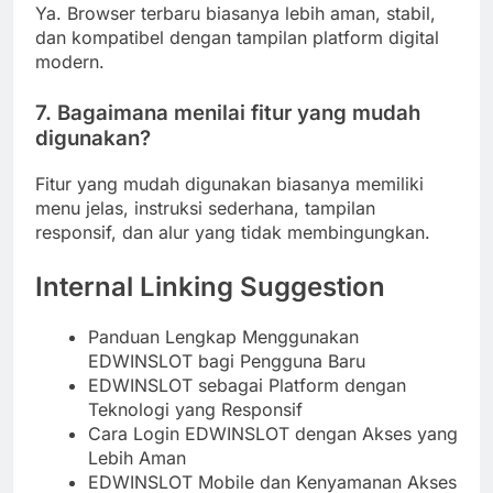
Ya. Browser terbaru biasanya lebih aman, stabil,
dan kompatibel dengan tampilan platform digital
modern.
7. Bagaimana menilai fitur yang mudah
digunakan?
Fitur yang mudah digunakan biasanya memiliki
menu jelas, instruksi sederhana, tampilan
responsif, dan alur yang tidak membingungkan.
Internal Linking Suggestion
Panduan Lengkap Menggunakan
EDWINSLOT bagi Pengguna Baru
EDWINSLOT sebagai Platform dengan
Teknologi yang Responsif
Cara Login EDWINSLOT dengan Akses yang
Lebih Aman
EDWINSLOT Mobile dan Kenyamanan Akses