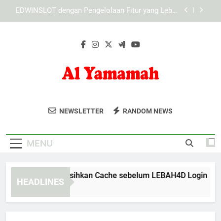
Skip
LEBAH4D dengan Pengelolaan Fitur yang Lebih
to
Terorganisir dan Mudah Dipahami
content
KAYA787 dengan Pengelolaan Fitur yang Lebih
Terorganisir untuk Pengguna Modern
Panduan Membersihkan Cache sebelum
LEBAH4D Login
EDWINSLOT dengan Pengelolaan Fitur yang Lebih
Terorganisir
Al Yamamah
LEBAH4D dengan Pengelolaan Fitur yang Lebih
Dapatkan Layanan Penjualan Dan
Terorganisir dan Mudah Dipahami
NEWSLETTER
RANDOM NEWS
Auto
Perbaikan Mobil Profesional Di Al Yamamah
KAYA787 dengan Pengelolaan Fitur yang Lebih
Terorganisir untuk Pengguna Modern
Auto. Solusi Untuk Kendaraan Anda.
MENU
nduan Membersihkan Cache sebelum LEBAH4D Login
HEADLINES
Weeks Ago
3