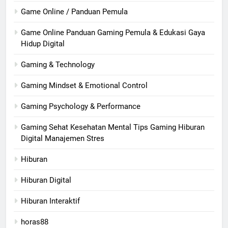
Game Online / Panduan Pemula
Game Online Panduan Gaming Pemula & Edukasi Gaya
Hidup Digital
Gaming & Technology
Gaming Mindset & Emotional Control
Gaming Psychology & Performance
Gaming Sehat Kesehatan Mental Tips Gaming Hiburan
Digital Manajemen Stres
Hiburan
Hiburan Digital
Hiburan Interaktif
horas88