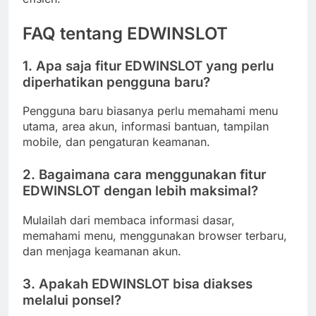
FAQ tentang EDWINSLOT
1. Apa saja fitur EDWINSLOT yang perlu
diperhatikan pengguna baru?
Pengguna baru biasanya perlu memahami menu
utama, area akun, informasi bantuan, tampilan
mobile, dan pengaturan keamanan.
2. Bagaimana cara menggunakan fitur
EDWINSLOT dengan lebih maksimal?
Mulailah dari membaca informasi dasar,
memahami menu, menggunakan browser terbaru,
dan menjaga keamanan akun.
3. Apakah EDWINSLOT bisa diakses
melalui ponsel?