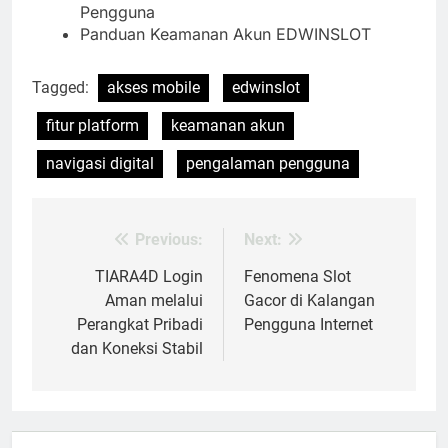
Pengguna
Panduan Keamanan Akun EDWINSLOT
Tagged:
akses mobile
edwinslot
fitur platform
keamanan akun
navigasi digital
pengalaman pengguna
Previous:
Next:
Post
navigation
TIARA4D Login
Fenomena Slot
Aman melalui
Gacor di Kalangan
Perangkat Pribadi
Pengguna Internet
dan Koneksi Stabil