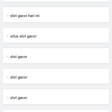
slot gacor hari ini
situs slot gacor
slot gacor
slot gacor
slot gacor