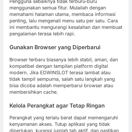
Pengguna sebaiknya tidak terburu-buru
menggunakan semua fitur. Mulailah dengan
memahami halaman utama, membaca informasi
penting, lalu mengenali menu satu per satu. Cara
ini membantu mengurangi kesalahan dan membuat
pengalaman terasa lebih rapi.
Gunakan Browser yang Diperbarui
Browser terbaru biasanya lebih stabil, aman, dan
kompatibel dengan tampilan platform digital
modern. Jika EDWINSLOT terasa lambat atau
tidak tampil sempurna, salah satu langkah yang
bisa dicoba adalah memperbarui browser atau
membersihkan cache.
Kelola Perangkat agar Tetap Ringan
Perangkat yang terlalu berat dapat memengaruhi
kenyamanan akses. Tutup aplikasi yang tidak
diperlukan, kurangi jumlah tab aktif, dan pastikan