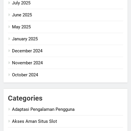
July 2025
June 2025
May 2025
January 2025
December 2024
November 2024
October 2024
Categories
Adaptasi Pengalaman Pengguna
Akses Aman Situs Slot