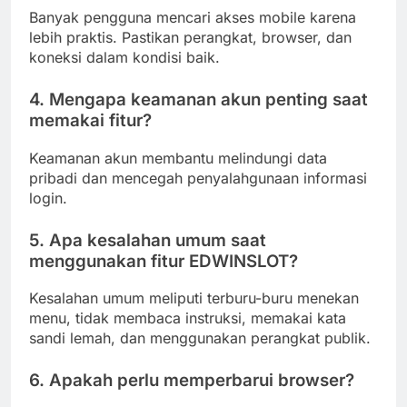
Banyak pengguna mencari akses mobile karena
lebih praktis. Pastikan perangkat, browser, dan
koneksi dalam kondisi baik.
4. Mengapa keamanan akun penting saat
memakai fitur?
Keamanan akun membantu melindungi data
pribadi dan mencegah penyalahgunaan informasi
login.
5. Apa kesalahan umum saat
menggunakan fitur EDWINSLOT?
Kesalahan umum meliputi terburu-buru menekan
menu, tidak membaca instruksi, memakai kata
sandi lemah, dan menggunakan perangkat publik.
6. Apakah perlu memperbarui browser?