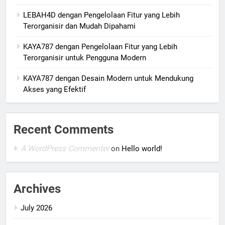
LEBAH4D dengan Pengelolaan Fitur yang Lebih
Terorganisir dan Mudah Dipahami
KAYA787 dengan Pengelolaan Fitur yang Lebih
Terorganisir untuk Pengguna Modern
KAYA787 dengan Desain Modern untuk Mendukung
Akses yang Efektif
Recent Comments
A WordPress Commenter
on
Hello world!
Archives
July 2026