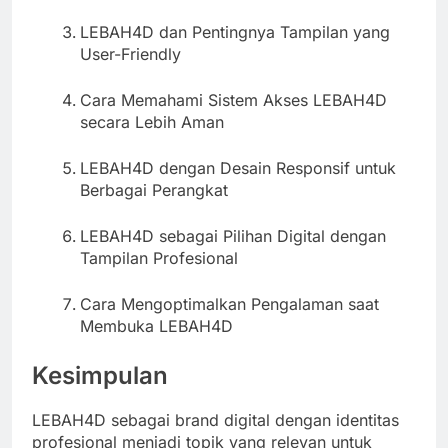
LEBAH4D dan Pentingnya Tampilan yang
User-Friendly
Cara Memahami Sistem Akses LEBAH4D
secara Lebih Aman
LEBAH4D dengan Desain Responsif untuk
Berbagai Perangkat
LEBAH4D sebagai Pilihan Digital dengan
Tampilan Profesional
Cara Mengoptimalkan Pengalaman saat
Membuka LEBAH4D
Kesimpulan
LEBAH4D sebagai brand digital dengan identitas
profesional menjadi topik yang relevan untuk