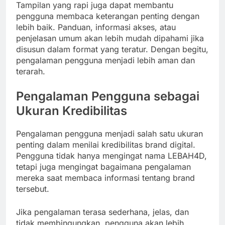
Tampilan yang rapi juga dapat membantu
pengguna membaca keterangan penting dengan
lebih baik. Panduan, informasi akses, atau
penjelasan umum akan lebih mudah dipahami jika
disusun dalam format yang teratur. Dengan begitu,
pengalaman pengguna menjadi lebih aman dan
terarah.
Pengalaman Pengguna sebagai
Ukuran Kredibilitas
Pengalaman pengguna menjadi salah satu ukuran
penting dalam menilai kredibilitas brand digital.
Pengguna tidak hanya mengingat nama LEBAH4D,
tetapi juga mengingat bagaimana pengalaman
mereka saat membaca informasi tentang brand
tersebut.
Jika pengalaman terasa sederhana, jelas, dan
tidak membingungkan, pengguna akan lebih