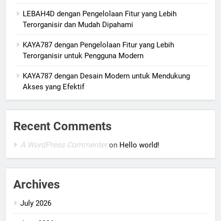
LEBAH4D dengan Pengelolaan Fitur yang Lebih
Terorganisir dan Mudah Dipahami
KAYA787 dengan Pengelolaan Fitur yang Lebih
Terorganisir untuk Pengguna Modern
KAYA787 dengan Desain Modern untuk Mendukung
Akses yang Efektif
Recent Comments
A WordPress Commenter
on
Hello world!
Archives
July 2026