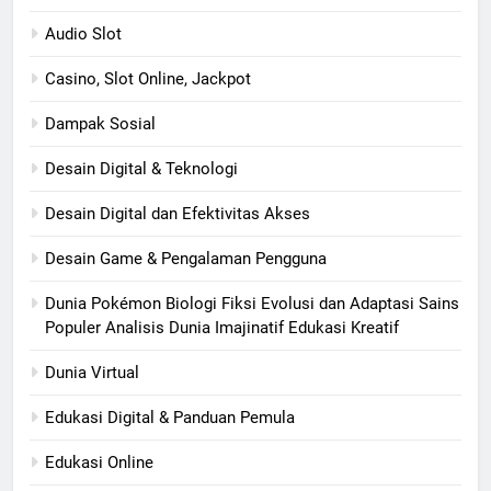
Audio Slot
Casino, Slot Online, Jackpot
Dampak Sosial
Desain Digital & Teknologi
Desain Digital dan Efektivitas Akses
Desain Game & Pengalaman Pengguna
Dunia Pokémon Biologi Fiksi Evolusi dan Adaptasi Sains
Populer Analisis Dunia Imajinatif Edukasi Kreatif
Dunia Virtual
Edukasi Digital & Panduan Pemula
Edukasi Online