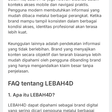
konteks akses mobile dan navigasi praktis.
Pengguna modern membutuhkan informasi yang
mudah dibaca melalui berbagai perangkat. Ketika
brand mampu tampil konsisten dalam berbagai
kondisi akses, identitas profesional akan terasa
lebih kuat.
Keunggulan lainnya adalah pendekatan informasi
yang tidak berlebihan. Brand yang menyajikan
konten secara objektif dan terarah biasanya lebih
mudah dipahami oleh pengguna dibanding brand
yang hanya mengandalkan klaim besar tanpa
penjelasan.
FAQ tentang LEBAH4D
1. Apa itu LEBAH4D?
LEBAH4D dapat dipahami sebagai brand digital
yang sering dicari pengguna melalui berbagai