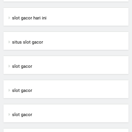
slot gacor hari ini
situs slot gacor
slot gacor
slot gacor
slot gacor