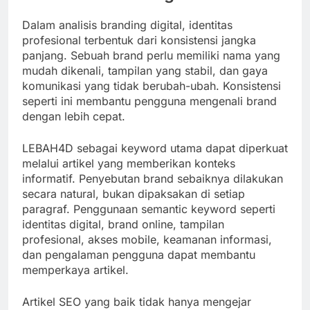
Dalam analisis branding digital, identitas
profesional terbentuk dari konsistensi jangka
panjang. Sebuah brand perlu memiliki nama yang
mudah dikenali, tampilan yang stabil, dan gaya
komunikasi yang tidak berubah-ubah. Konsistensi
seperti ini membantu pengguna mengenali brand
dengan lebih cepat.
LEBAH4D sebagai keyword utama dapat diperkuat
melalui artikel yang memberikan konteks
informatif. Penyebutan brand sebaiknya dilakukan
secara natural, bukan dipaksakan di setiap
paragraf. Penggunaan semantic keyword seperti
identitas digital, brand online, tampilan
profesional, akses mobile, keamanan informasi,
dan pengalaman pengguna dapat membantu
memperkaya artikel.
Artikel SEO yang baik tidak hanya mengejar