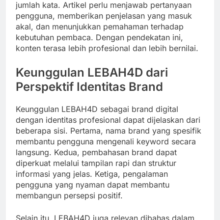
jumlah kata. Artikel perlu menjawab pertanyaan
pengguna, memberikan penjelasan yang masuk
akal, dan menunjukkan pemahaman terhadap
kebutuhan pembaca. Dengan pendekatan ini,
konten terasa lebih profesional dan lebih bernilai.
Keunggulan LEBAH4D dari
Perspektif Identitas Brand
Keunggulan LEBAH4D sebagai brand digital
dengan identitas profesional dapat dijelaskan dari
beberapa sisi. Pertama, nama brand yang spesifik
membantu pengguna mengenali keyword secara
langsung. Kedua, pembahasan brand dapat
diperkuat melalui tampilan rapi dan struktur
informasi yang jelas. Ketiga, pengalaman
pengguna yang nyaman dapat membantu
membangun persepsi positif.
Selain itu, LEBAH4D juga relevan dibahas dalam