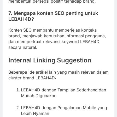
membentuk persepsi positif terhadap brand.
7. Mengapa konten SEO penting untuk
LEBAH4D?
Konten SEO membantu memperjelas konteks
brand, menjawab kebutuhan informasi pengguna,
dan memperkuat relevansi keyword LEBAH4D
secara natural.
Internal Linking Suggestion
Beberapa ide artikel lain yang masih relevan dalam
cluster brand LEBAH4D:
LEBAH4D dengan Tampilan Sederhana dan
Mudah Digunakan
LEBAH4D dengan Pengalaman Mobile yang
Lebih Nyaman