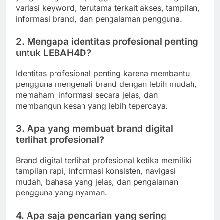
variasi keyword, terutama terkait akses, tampilan,
informasi brand, dan pengalaman pengguna.
2. Mengapa identitas profesional penting
untuk LEBAH4D?
Identitas profesional penting karena membantu
pengguna mengenali brand dengan lebih mudah,
memahami informasi secara jelas, dan
membangun kesan yang lebih tepercaya.
3. Apa yang membuat brand digital
terlihat profesional?
Brand digital terlihat profesional ketika memiliki
tampilan rapi, informasi konsisten, navigasi
mudah, bahasa yang jelas, dan pengalaman
pengguna yang nyaman.
4. Apa saja pencarian yang sering