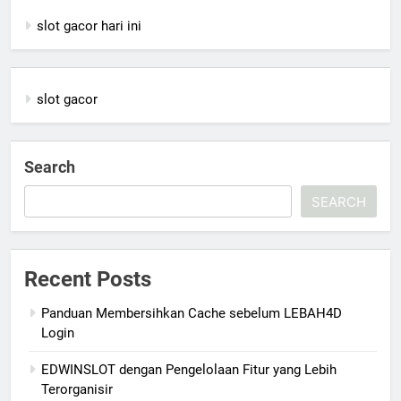
slot gacor hari ini
slot gacor
Search
SEARCH
Recent Posts
Panduan Membersihkan Cache sebelum LEBAH4D
Login
EDWINSLOT dengan Pengelolaan Fitur yang Lebih
Terorganisir