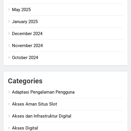
May 2025
January 2025
December 2024
November 2024
October 2024
Categories
Adaptasi Pengalaman Pengguna
Akses Aman Situs Slot
Akses dan Infrastruktur Digital
Akses Digital