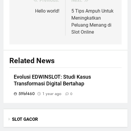
Previous:
Next:
Post
navigation
Hello world!
5 Tips Ampuh Untuk
Meningkatkan
Peluang Menang di
Slot Online
Related News
Evolusi EDWINSLOT: Studi Kasus
Transformasi Digital Bertahap
59bf460
1 year ago
0
SLOT GACOR