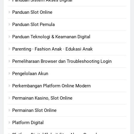
Panduan Slot Online
Panduan Slot Pemula
Panduan Teknologi & Keamanan Digital
Parenting · Fashion Anak · Edukasi Anak
Pemeliharaan Browser dan Troubleshooting Login
Pengelolaan Akun
Perkembangan Platform Online Modern
Permainan Kasino, Slot Online
Permainan Slot Online
Platform Digital