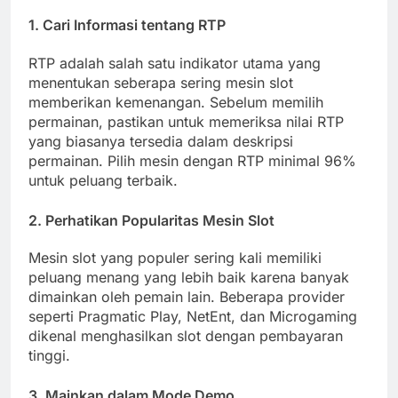
1. Cari Informasi tentang RTP
RTP adalah salah satu indikator utama yang
menentukan seberapa sering mesin slot
memberikan kemenangan. Sebelum memilih
permainan, pastikan untuk memeriksa nilai RTP
yang biasanya tersedia dalam deskripsi
permainan. Pilih mesin dengan RTP minimal 96%
untuk peluang terbaik.
2. Perhatikan Popularitas Mesin Slot
Mesin slot yang populer sering kali memiliki
peluang menang yang lebih baik karena banyak
dimainkan oleh pemain lain. Beberapa provider
seperti Pragmatic Play, NetEnt, dan Microgaming
dikenal menghasilkan slot dengan pembayaran
tinggi.
3. Mainkan dalam Mode Demo