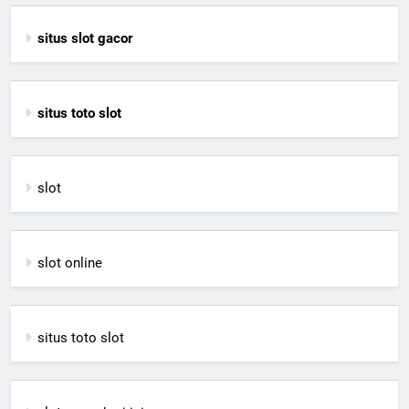
situs slot gacor
situs toto slot
slot
slot online
situs toto slot