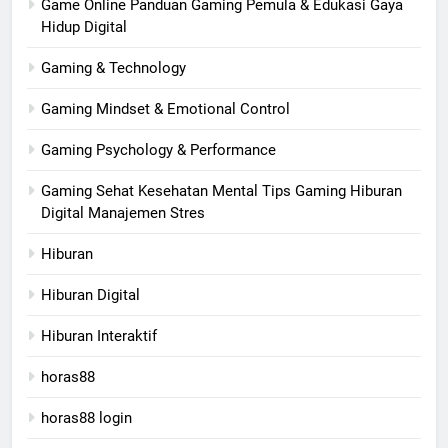
Game Online Panduan Gaming Pemula & Edukasi Gaya
Hidup Digital
Gaming & Technology
Gaming Mindset & Emotional Control
Gaming Psychology & Performance
Gaming Sehat Kesehatan Mental Tips Gaming Hiburan
Digital Manajemen Stres
Hiburan
Hiburan Digital
Hiburan Interaktif
horas88
horas88 login