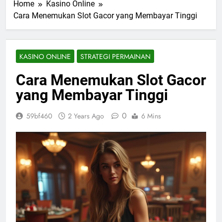
Home
Kasino Online
Cara Menemukan Slot Gacor yang Membayar Tinggi
KASINO ONLINE
STRATEGI PERMAINAN
Cara Menemukan Slot Gacor
yang Membayar Tinggi
0
59bf460
2 Years Ago
6 Mins