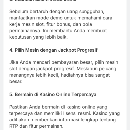
Sebelum bertaruh dengan uang sungguhan,
manfaatkan mode demo untuk memahami cara
kerja mesin slot, fitur bonus, dan pola
permainannya. Ini membantu Anda membuat
keputusan yang lebih baik.
4. Pilih Mesin dengan Jackpot Progresif
Jika Anda mencari pembayaran besar, pilih mesin
slot dengan jackpot progresif. Meskipun peluang
menangnya lebih kecil, hadiahnya bisa sangat
besar.
5. Bermain di Kasino Online Terpercaya
Pastikan Anda bermain di kasino online yang
terpercaya dan memiliki lisensi resmi. Kasino yang
adil akan memberikan informasi lengkap tentang
RTP dan fitur permainan.