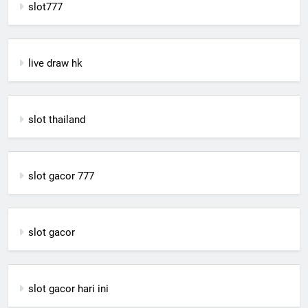
slot777
live draw hk
slot thailand
slot gacor 777
slot gacor
slot gacor hari ini