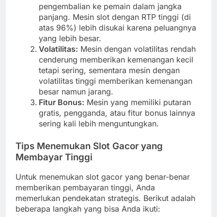
pengembalian ke pemain dalam jangka
panjang. Mesin slot dengan RTP tinggi (di
atas 96%) lebih disukai karena peluangnya
yang lebih besar.
Volatilitas:
Mesin dengan volatilitas rendah
cenderung memberikan kemenangan kecil
tetapi sering, sementara mesin dengan
volatilitas tinggi memberikan kemenangan
besar namun jarang.
Fitur Bonus:
Mesin yang memiliki putaran
gratis, pengganda, atau fitur bonus lainnya
sering kali lebih menguntungkan.
Tips Menemukan Slot Gacor yang
Membayar Tinggi
Untuk menemukan slot gacor yang benar-benar
memberikan pembayaran tinggi, Anda
memerlukan pendekatan strategis. Berikut adalah
beberapa langkah yang bisa Anda ikuti: