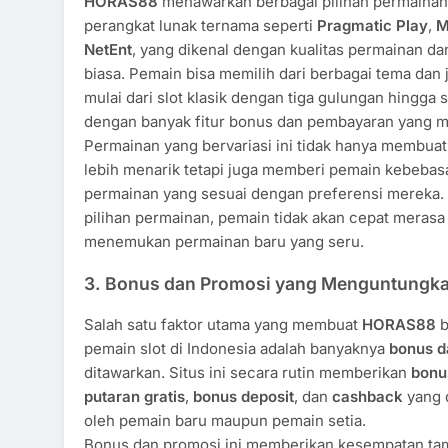
HORAS88
menawarkan berbagai pilihan permainan 
perangkat lunak ternama seperti
Pragmatic Play
,
M
NetEnt
, yang dikenal dengan kualitas permainan dan
biasa. Pemain bisa memilih dari berbagai tema dan 
mulai dari slot klasik dengan tiga gulungan hingga 
dengan banyak fitur bonus dan pembayaran yang m
Permainan yang bervariasi ini tidak hanya membua
lebih menarik tetapi juga memberi pemain kebebas
permainan yang sesuai dengan preferensi mereka
pilihan permainan, pemain tidak akan cepat merasa
menemukan permainan baru yang seru.
3.
Bonus dan Promosi yang Menguntungk
Salah satu faktor utama yang membuat
HORAS88
b
pemain slot di Indonesia adalah banyaknya
bonus d
ditawarkan. Situs ini secara rutin memberikan
bonu
putaran gratis
,
bonus deposit
, dan
cashback
yang 
oleh pemain baru maupun pemain setia.
Bonus dan promosi ini memberikan kesempatan ta