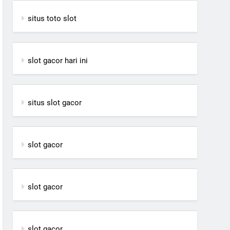
situs toto slot
slot gacor hari ini
situs slot gacor
slot gacor
slot gacor
slot gacor