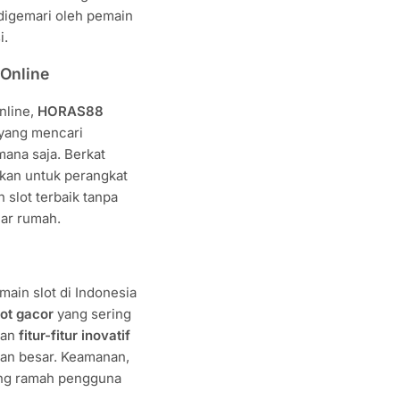
igemari oleh pemain
i.
 Online
nline,
HORAS88
 yang mencari
mana saja. Berkat
lkan untuk perangkat
slot terbaik tanpa
uar rumah.
main slot di Indonesia
lot gacor
yang sering
an
fitur-fitur inovatif
n besar. Keamanan,
ang ramah pengguna