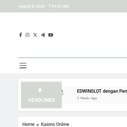
Skip
August 8, 2026
7:54:02 AM
to
content
Al 
Dapatkan 
um LEBAH4D Login
EDWINSLOT dengan Pengelolaan Fitur
3 Weeks Ago
HEADLINES
Home
Kasino Online