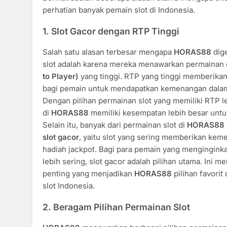
perhatian banyak pemain slot di Indonesia.
1.
Slot Gacor dengan RTP Tinggi
Salah satu alasan terbesar mengapa
HORAS88
dig
slot adalah karena mereka menawarkan permainan
to Player)
yang tinggi. RTP yang tinggi memberikan
bagi pemain untuk mendapatkan kemenangan dalam
Dengan pilihan permainan slot yang memiliki RTP l
di
HORAS88
memiliki kesempatan lebih besar untu
Selain itu, banyak dari permainan slot di
HORAS88
slot gacor
, yaitu slot yang sering memberikan kem
hadiah jackpot. Bagi para pemain yang mengingin
lebih sering, slot gacor adalah pilihan utama. Ini me
penting yang menjadikan
HORAS88
pilihan favorit
slot Indonesia.
2.
Beragam Pilihan Permainan Slot