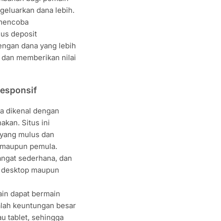
eluarkan dana lebih.
 mencoba
us deposit
ngan dana yang lebih
dan memberikan nilai
esponsif
a dikenal dengan
kan. Situs ini
yang mulus dan
 maupun pemula.
angat sederhana, dan
at desktop maupun
in dapat bermain
dalah keuntungan besar
u tablet, sehingga