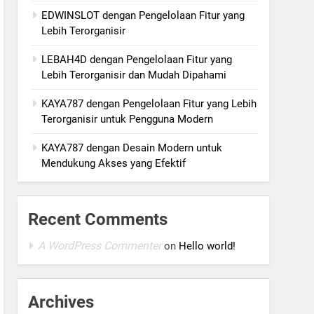
EDWINSLOT dengan Pengelolaan Fitur yang
Lebih Terorganisir
LEBAH4D dengan Pengelolaan Fitur yang
Lebih Terorganisir dan Mudah Dipahami
KAYA787 dengan Pengelolaan Fitur yang Lebih
Terorganisir untuk Pengguna Modern
KAYA787 dengan Desain Modern untuk
Mendukung Akses yang Efektif
Recent Comments
A WordPress Commenter
on
Hello world!
Archives