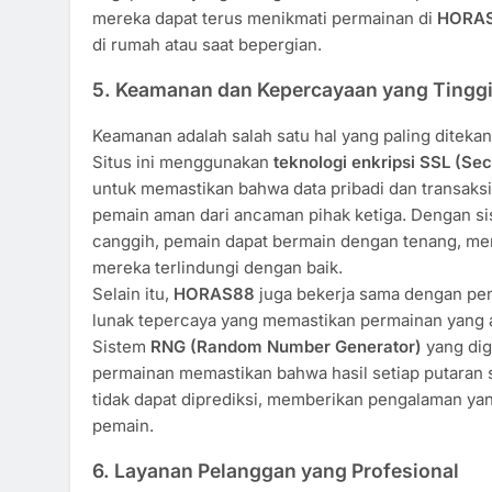
mereka dapat terus menikmati permainan di
HORA
di rumah atau saat bepergian.
5.
Keamanan dan Kepercayaan yang Tingg
Keamanan adalah salah satu hal yang paling diteka
Situs ini menggunakan
teknologi enkripsi SSL (Se
untuk memastikan bahwa data pribadi dan transaksi 
pemain aman dari ancaman pihak ketiga. Dengan s
canggih, pemain dapat bermain dengan tenang, me
mereka terlindungi dengan baik.
Selain itu,
HORAS88
juga bekerja sama dengan pe
lunak tepercaya yang memastikan permainan yang a
Sistem
RNG (Random Number Generator)
yang dig
permainan memastikan bahwa hasil setiap putaran
tidak dapat diprediksi, memberikan pengalaman yan
pemain.
6.
Layanan Pelanggan yang Profesional