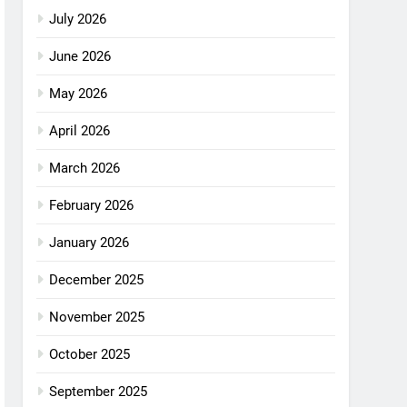
July 2026
June 2026
May 2026
April 2026
March 2026
February 2026
January 2026
December 2025
November 2025
October 2025
September 2025