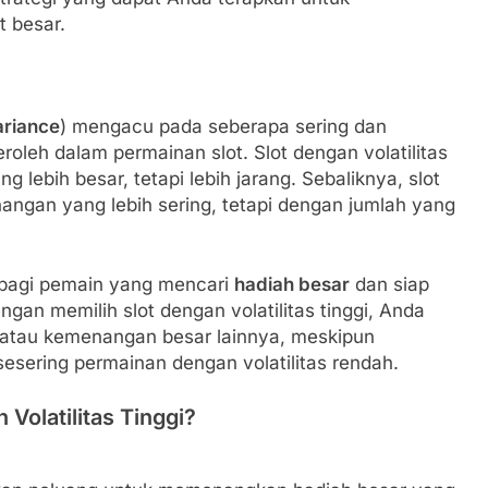
 besar.
ariance
) mengacu pada seberapa sering dan
leh dalam permainan slot. Slot dengan volatilitas
ebih besar, tetapi lebih jarang. Sebaliknya, slot
angan yang lebih sering, tetapi dengan jumlah yang
k bagi pemain yang mencari
hadiah besar
dan siap
ngan memilih slot dengan volatilitas tinggi, Anda
r atau kemenangan besar lainnya, meskipun
esering permainan dengan volatilitas rendah.
Volatilitas Tinggi?