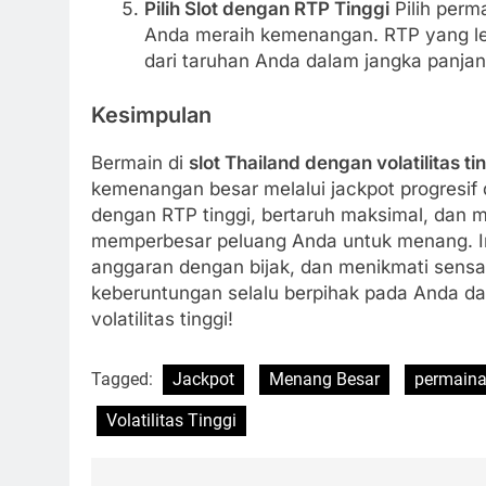
Pilih Slot dengan RTP Tinggi
Pilih perm
Anda meraih kemenangan. RTP yang leb
dari taruhan Anda dalam jangka panjan
Kesimpulan
Bermain di
slot Thailand dengan volatilitas ti
kemenangan besar melalui jackpot progresif
dengan RTP tinggi, bertaruh maksimal, dan 
memperbesar peluang Anda untuk menang. In
anggaran dengan bijak, dan menikmati sen
keberuntungan selalu berpihak pada Anda dan
volatilitas tinggi!
Tagged:
Jackpot
Menang Besar
permaina
Volatilitas Tinggi