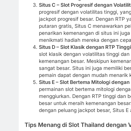
Situs C – Slot Progresif dengan Volatili
progresif dengan volatilitas tinggi,
jackpot progresif besar. Dengan RTP y
putaran gratis, Situs C menawarkan pe
penarikan kemenangan di situs ini ju
menikmati hadiah mereka dengan cepa
Situs D – Slot Klasik dengan RTP Tinggi 
slot klasik dengan volatilitas tinggi d
kemenangan besar. Meskipun kemenang
sangat besar. Situs ini juga memiliki
pemain dapat dengan mudah menarik
Situs E – Slot Bertema Mitologi dengan
permainan slot bertema mitologi dengan 
menggiurkan. Dengan RTP tinggi dan be
besar untuk meraih kemenangan besar
dengan peluang jackpot besar, Situs E 
Tips Menang di Slot Thailand dengan Vo