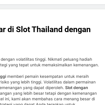
 di Slot Thailand dengan
engan volatilitas tinggi. Nikmati peluang hadiah
trategi yang tepat untuk memaksimalkan kemenangan.
nggi
memberi pemain kesempatan untuk meraih
iko yang lebih tinggi. Volatilitas dalam permainan
kemenangan yang dapat diperoleh.
Slot dengan
ngan yang lebih besar tetapi dengan kemenangan
ikel ini, kami akan membahas cara menang besar di
 strategi yang dapat Anda terapkan untuk