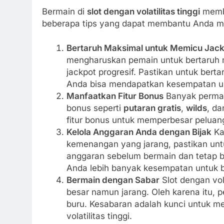
Bermain di
slot dengan volatilitas tinggi
membu
beberapa tips yang dapat membantu Anda m
Bertaruh Maksimal untuk Memicu Jac
mengharuskan pemain untuk bertaruh
jackpot progresif. Pastikan untuk bert
Anda bisa mendapatkan kesempatan un
Manfaatkan Fitur Bonus
Banyak permain
bonus seperti
putaran gratis
,
wilds
, d
fitur bonus untuk memperbesar pelua
Kelola Anggaran Anda dengan Bijak
Kar
kemenangan yang jarang, pastikan unt
anggaran sebelum bermain dan tetap b
Anda lebih banyak kesempatan untuk 
Bermain dengan Sabar
Slot dengan vol
besar namun jarang. Oleh karena itu, p
buru. Kesabaran adalah kunci untuk m
volatilitas tinggi.