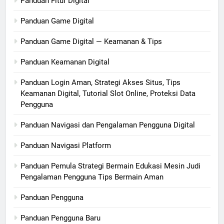
Panduan Fitur Digital
Panduan Game Digital
Panduan Game Digital — Keamanan & Tips
Panduan Keamanan Digital
Panduan Login Aman, Strategi Akses Situs, Tips
Keamanan Digital, Tutorial Slot Online, Proteksi Data
Pengguna
Panduan Navigasi dan Pengalaman Pengguna Digital
Panduan Navigasi Platform
Panduan Pemula Strategi Bermain Edukasi Mesin Judi
Pengalaman Pengguna Tips Bermain Aman
Panduan Pengguna
Panduan Pengguna Baru