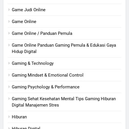
Game Judi Online
Game Online
Game Online / Panduan Pemula
Game Online Panduan Gaming Pemula & Edukasi Gaya
Hidup Digital
Gaming & Technology
Gaming Mindset & Emotional Control
Gaming Psychology & Performance
Gaming Sehat Kesehatan Mental Tips Gaming Hiburan
Digital Manajemen Stres
Hiburan
Hiburan Digital