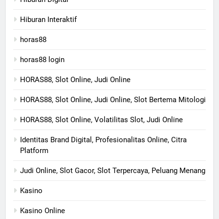
Hiburan Interaktif
horas88
horas88 login
HORAS88, Slot Online, Judi Online
HORAS88, Slot Online, Judi Online, Slot Bertema Mitologi
HORAS88, Slot Online, Volatilitas Slot, Judi Online
Identitas Brand Digital, Profesionalitas Online, Citra
Platform
Judi Online, Slot Gacor, Slot Terpercaya, Peluang Menang
Kasino
Kasino Online