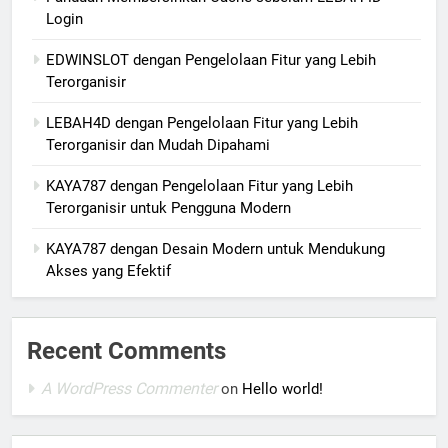
Login
EDWINSLOT dengan Pengelolaan Fitur yang Lebih
Terorganisir
LEBAH4D dengan Pengelolaan Fitur yang Lebih
Terorganisir dan Mudah Dipahami
KAYA787 dengan Pengelolaan Fitur yang Lebih
Terorganisir untuk Pengguna Modern
KAYA787 dengan Desain Modern untuk Mendukung
Akses yang Efektif
Recent Comments
A WordPress Commenter
on
Hello world!