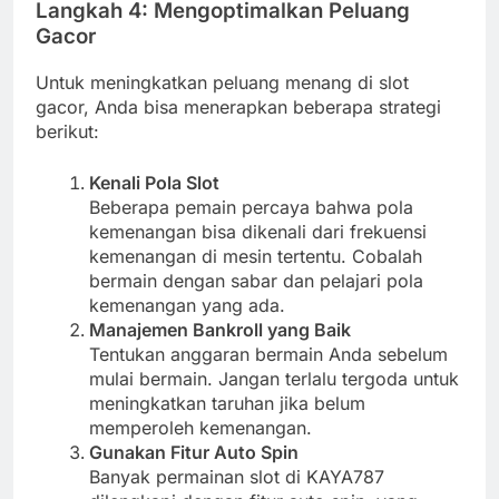
Langkah 4: Mengoptimalkan Peluang
Gacor
Untuk meningkatkan peluang menang di slot
gacor, Anda bisa menerapkan beberapa strategi
berikut:
Kenali Pola Slot
Beberapa pemain percaya bahwa pola
kemenangan bisa dikenali dari frekuensi
kemenangan di mesin tertentu. Cobalah
bermain dengan sabar dan pelajari pola
kemenangan yang ada.
Manajemen Bankroll yang Baik
Tentukan anggaran bermain Anda sebelum
mulai bermain. Jangan terlalu tergoda untuk
meningkatkan taruhan jika belum
memperoleh kemenangan.
Gunakan Fitur Auto Spin
Banyak permainan slot di KAYA787