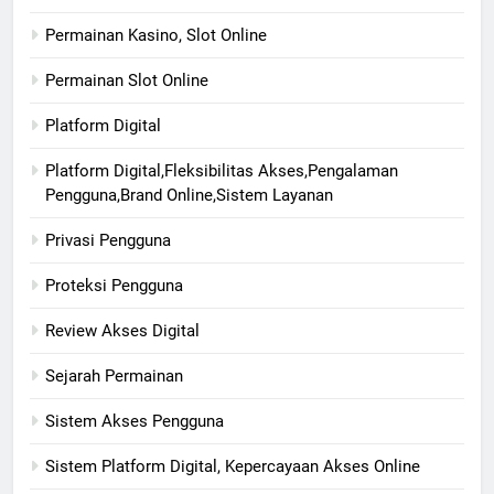
Permainan Kasino, Slot Online
Permainan Slot Online
Platform Digital
Platform Digital,Fleksibilitas Akses,Pengalaman
Pengguna,Brand Online,Sistem Layanan
Privasi Pengguna
Proteksi Pengguna
Review Akses Digital
Sejarah Permainan
Sistem Akses Pengguna
Sistem Platform Digital, Kepercayaan Akses Online