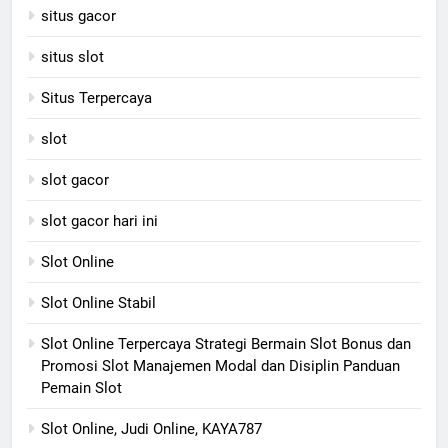
situs gacor
situs slot
Situs Terpercaya
slot
slot gacor
slot gacor hari ini
Slot Online
Slot Online Stabil
Slot Online Terpercaya Strategi Bermain Slot Bonus dan
Promosi Slot Manajemen Modal dan Disiplin Panduan
Pemain Slot
Slot Online, Judi Online, KAYA787