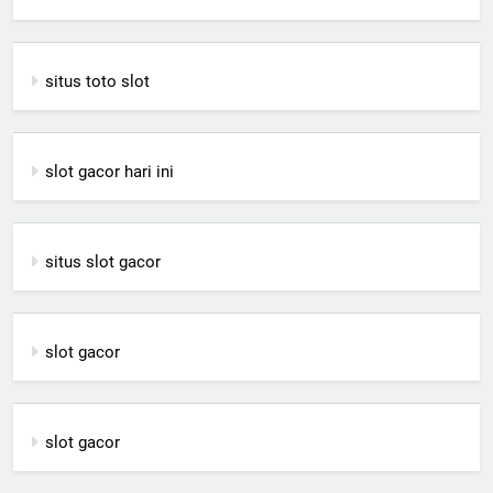
situs toto slot
slot gacor hari ini
situs slot gacor
slot gacor
slot gacor