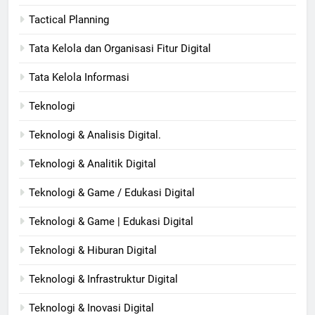
Tactical Planning
Tata Kelola dan Organisasi Fitur Digital
Tata Kelola Informasi
Teknologi
Teknologi & Analisis Digital.
Teknologi & Analitik Digital
Teknologi & Game / Edukasi Digital
Teknologi & Game | Edukasi Digital
Teknologi & Hiburan Digital
Teknologi & Infrastruktur Digital
Teknologi & Inovasi Digital