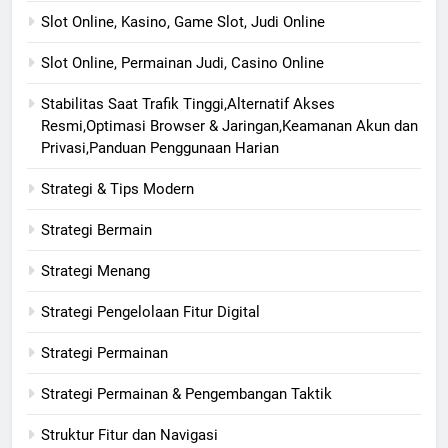
Slot Online, Kasino, Game Slot, Judi Online
Slot Online, Permainan Judi, Casino Online
Stabilitas Saat Trafik Tinggi,Alternatif Akses
Resmi,Optimasi Browser & Jaringan,Keamanan Akun dan
Privasi,Panduan Penggunaan Harian
Strategi & Tips Modern
Strategi Bermain
Strategi Menang
Strategi Pengelolaan Fitur Digital
Strategi Permainan
Strategi Permainan & Pengembangan Taktik
Struktur Fitur dan Navigasi