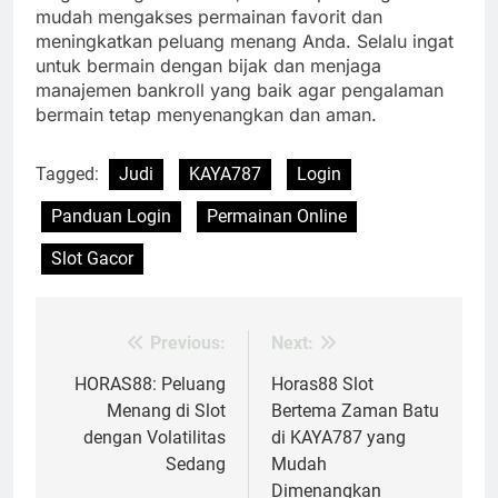
mudah mengakses permainan favorit dan
meningkatkan peluang menang Anda. Selalu ingat
untuk bermain dengan bijak dan menjaga
manajemen bankroll yang baik agar pengalaman
bermain tetap menyenangkan dan aman.
Tagged:
Judi
KAYA787
Login
Panduan Login
Permainan Online
Slot Gacor
Previous:
Next:
Post
navigation
HORAS88: Peluang
Horas88 Slot
Menang di Slot
Bertema Zaman Batu
dengan Volatilitas
di KAYA787 yang
Sedang
Mudah
Dimenangkan