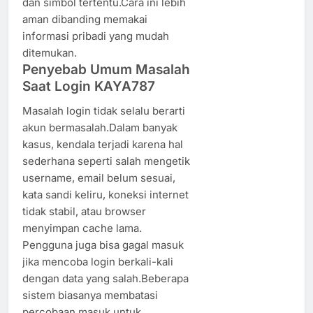
dan simbol tertentu.Cara ini lebih
aman dibanding memakai
informasi pribadi yang mudah
ditemukan.
Penyebab Umum Masalah
Saat Login KAYA787
Masalah login tidak selalu berarti
akun bermasalah.Dalam banyak
kasus, kendala terjadi karena hal
sederhana seperti salah mengetik
username, email belum sesuai,
kata sandi keliru, koneksi internet
tidak stabil, atau browser
menyimpan cache lama.
Pengguna juga bisa gagal masuk
jika mencoba login berkali-kali
dengan data yang salah.Beberapa
sistem biasanya membatasi
percobaan masuk untuk