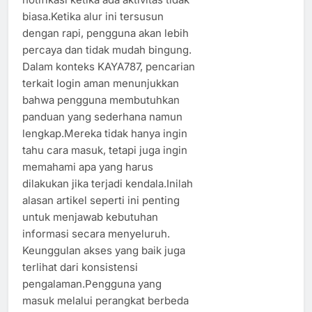
biasa.Ketika alur ini tersusun
dengan rapi, pengguna akan lebih
percaya dan tidak mudah bingung.
Dalam konteks KAYA787, pencarian
terkait login aman menunjukkan
bahwa pengguna membutuhkan
panduan yang sederhana namun
lengkap.Mereka tidak hanya ingin
tahu cara masuk, tetapi juga ingin
memahami apa yang harus
dilakukan jika terjadi kendala.Inilah
alasan artikel seperti ini penting
untuk menjawab kebutuhan
informasi secara menyeluruh.
Keunggulan akses yang baik juga
terlihat dari konsistensi
pengalaman.Pengguna yang
masuk melalui perangkat berbeda