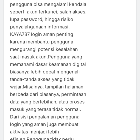
pengguna bisa mengalami kendala
seperti akun terkunci, salah akses,
lupa password, hingga risiko
penyalahgunaan informasi.
KAYA787 login aman penting
karena membantu pengguna
mengurangi potensi kesalahan
saat masuk akun.Pengguna yang
memahami dasar keamanan digital
biasanya lebih cepat mengenali
tanda-tanda akses yang tidak
wajar.Misalnya, tampilan halaman
berbeda dari biasanya, permintaan
data yang berlebihan, atau proses
masuk yang terasa tidak normal.
Dari sisi pengalaman pengguna,
login yang aman juga membuat
aktivitas menjadi lebih
efisien.Pengguna tidak perlu