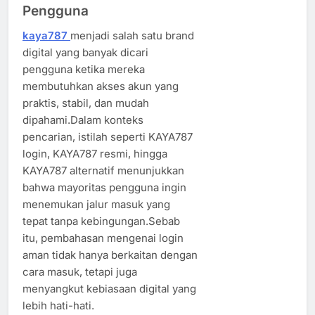
Pengguna
kaya787
menjadi salah satu brand
digital yang banyak dicari
pengguna ketika mereka
membutuhkan akses akun yang
praktis, stabil, dan mudah
dipahami.Dalam konteks
pencarian, istilah seperti KAYA787
login, KAYA787 resmi, hingga
KAYA787 alternatif menunjukkan
bahwa mayoritas pengguna ingin
menemukan jalur masuk yang
tepat tanpa kebingungan.Sebab
itu, pembahasan mengenai login
aman tidak hanya berkaitan dengan
cara masuk, tetapi juga
menyangkut kebiasaan digital yang
lebih hati-hati.