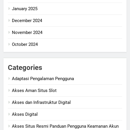
January 2025
December 2024
November 2024
October 2024
Categories
Adaptasi Pengalaman Pengguna
Akses Aman Situs Slot
Akses dan Infrastruktur Digital
Akses Digital
Akses Situs Resmi Panduan Pengguna Keamanan Akun