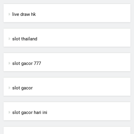
live draw hk
slot thailand
slot gacor 777
slot gacor
slot gacor hari ini