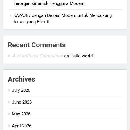
Terorganisir untuk Pengguna Modern
KAYA787 dengan Desain Modern untuk Mendukung
Akses yang Efektif
Recent Comments
A WordPress Commenter
on
Hello world!
Archives
July 2026
June 2026
May 2026
April 2026