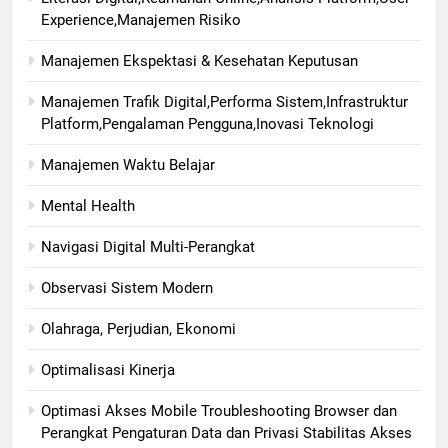
Experience,Manajemen Risiko
Manajemen Ekspektasi & Kesehatan Keputusan
Manajemen Trafik Digital,Performa Sistem,Infrastruktur
Platform,Pengalaman Pengguna,Inovasi Teknologi
Manajemen Waktu Belajar
Mental Health
Navigasi Digital Multi-Perangkat
Observasi Sistem Modern
Olahraga, Perjudian, Ekonomi
Optimalisasi Kinerja
Optimasi Akses Mobile Troubleshooting Browser dan
Perangkat Pengaturan Data dan Privasi Stabilitas Akses