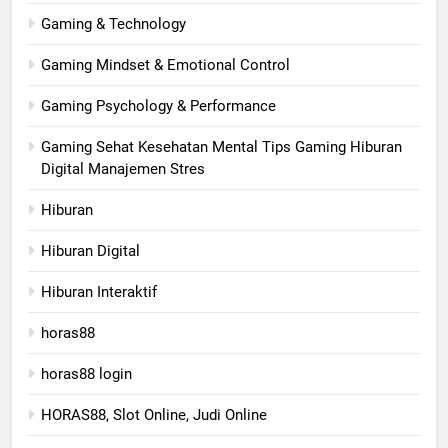
Gaming & Technology
Gaming Mindset & Emotional Control
Gaming Psychology & Performance
Gaming Sehat Kesehatan Mental Tips Gaming Hiburan
Digital Manajemen Stres
Hiburan
Hiburan Digital
Hiburan Interaktif
horas88
horas88 login
HORAS88, Slot Online, Judi Online