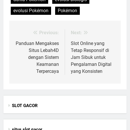
evolusi Pokémon
Pokémon
Previous:
Next:
Post
navigation
Panduan Mengakses
Slot Online yang
Situs Lebah4D
Tetap Responsif di
dengan Sistem
Jam Sibuk untuk
Keamanan
Pengalaman Digital
Terpercaya
yang Konsisten
SLOT GACOR
situs slot gacor