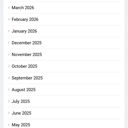
March 2026
February 2026
January 2026
December 2025
November 2025
October 2025
September 2025
August 2025
July 2025
June 2025
May 2025