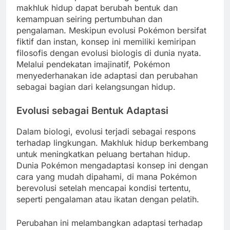
makhluk hidup dapat berubah bentuk dan
kemampuan seiring pertumbuhan dan
pengalaman. Meskipun evolusi Pokémon bersifat
fiktif dan instan, konsep ini memiliki kemiripan
filosofis dengan evolusi biologis di dunia nyata.
Melalui pendekatan imajinatif, Pokémon
menyederhanakan ide adaptasi dan perubahan
sebagai bagian dari kelangsungan hidup.
Evolusi sebagai Bentuk Adaptasi
Dalam biologi, evolusi terjadi sebagai respons
terhadap lingkungan. Makhluk hidup berkembang
untuk meningkatkan peluang bertahan hidup.
Dunia Pokémon mengadaptasi konsep ini dengan
cara yang mudah dipahami, di mana Pokémon
berevolusi setelah mencapai kondisi tertentu,
seperti pengalaman atau ikatan dengan pelatih.
Perubahan ini melambangkan adaptasi terhadap