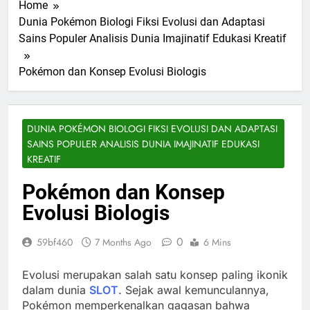
Home
Dunia Pokémon Biologi Fiksi Evolusi dan Adaptasi
Sains Populer Analisis Dunia Imajinatif Edukasi Kreatif
Pokémon dan Konsep Evolusi Biologis
DUNIA POKÉMON BIOLOGI FIKSI EVOLUSI DAN ADAPTASI
SAINS POPULER ANALISIS DUNIA IMAJINATIF EDUKASI
KREATIF
Pokémon dan Konsep
Evolusi Biologis
0
59bf460
7 Months Ago
6 Mins
Evolusi merupakan salah satu konsep paling ikonik
dalam dunia
SLOT
. Sejak awal kemunculannya,
Pokémon memperkenalkan gagasan bahwa