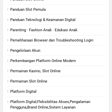
Panduan Slot Pemula
Panduan Teknologi & Keamanan Digital
Parenting · Fashion Anak · Edukasi Anak
Pemeliharaan Browser dan Troubleshooting Login
Pengelolaan Akun
Perkembangan Platform Online Modern
Permainan Kasino, Slot Online
Permainan Slot Online
Platform Digital
Platform Digital,Fleksibilitas Akses,Pengalaman
Pengguna,Brand Online,Sistem Layanan