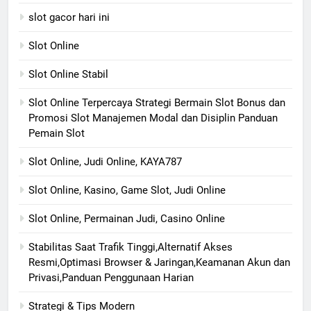
slot gacor hari ini
Slot Online
Slot Online Stabil
Slot Online Terpercaya Strategi Bermain Slot Bonus dan
Promosi Slot Manajemen Modal dan Disiplin Panduan
Pemain Slot
Slot Online, Judi Online, KAYA787
Slot Online, Kasino, Game Slot, Judi Online
Slot Online, Permainan Judi, Casino Online
Stabilitas Saat Trafik Tinggi,Alternatif Akses
Resmi,Optimasi Browser & Jaringan,Keamanan Akun dan
Privasi,Panduan Penggunaan Harian
Strategi & Tips Modern