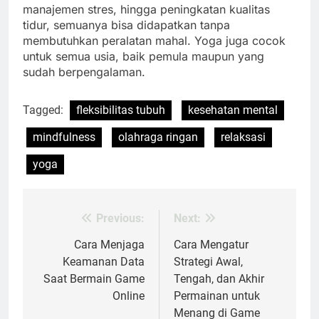
manajemen stres, hingga peningkatan kualitas
tidur, semuanya bisa didapatkan tanpa
membutuhkan peralatan mahal. Yoga juga cocok
untuk semua usia, baik pemula maupun yang
sudah berpengalaman.
Tagged:
fleksibilitas tubuh
kesehatan mental
mindfulness
olahraga ringan
relaksasi
yoga
Previous:
Next:
Post
navigation
Cara Menjaga
Cara Mengatur
Keamanan Data
Strategi Awal,
Saat Bermain Game
Tengah, dan Akhir
Online
Permainan untuk
Menang di Game