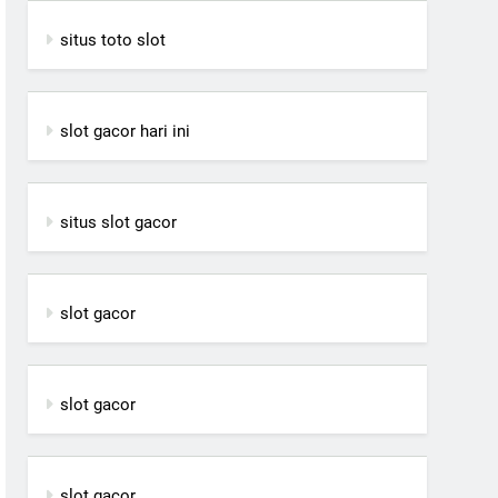
situs toto slot
slot gacor hari ini
situs slot gacor
slot gacor
slot gacor
slot gacor