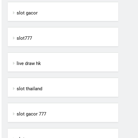
slot gacor
slot777
live draw hk
slot thailand
slot gacor 777