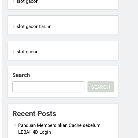
slot gacor
slot gacor hari ini
slot gacor
Search
SEARCH
Recent Posts
Panduan Membersihkan Cache sebelum
LEBAH4D Login