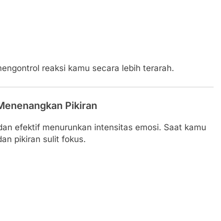
gontrol reaksi kamu secara lebih terarah.
Menenangkan Pikiran
dan efektif menurunkan intensitas emosi. Saat kamu
n pikiran sulit fokus.