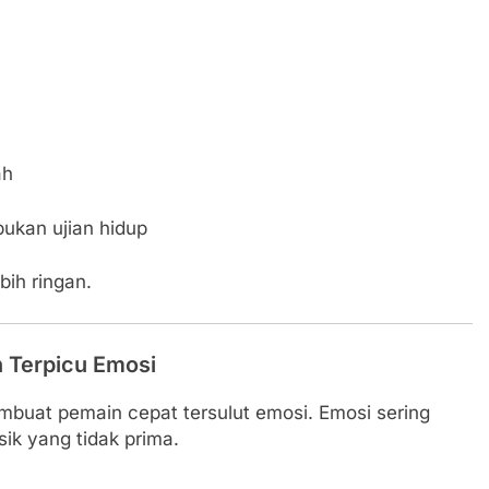
ah
bukan ujian hidup
bih ringan.
h Terpicu Emosi
mbuat pemain cepat tersulut emosi. Emosi sering
sik yang tidak prima.