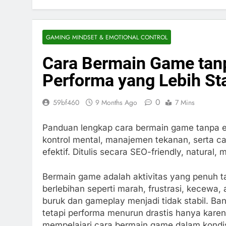
GAMING MINDSET & EMOTIONAL CONTROL
Cara Bermain Game tanp
Performa yang Lebih Sta
0
59bf460
9 Months Ago
7 Mins
Panduan lengkap cara bermain game tanpa emo
kontrol mental, manajemen tekanan, serta c
efektif. Ditulis secara SEO-friendly, natural,
Bermain game adalah aktivitas yang penuh ta
berlebihan seperti marah, frustrasi, kecewa
buruk dan gameplay menjadi tidak stabil. 
tetapi performa menurun drastis hanya karena
mempelajari cara bermain game dalam kondisi 