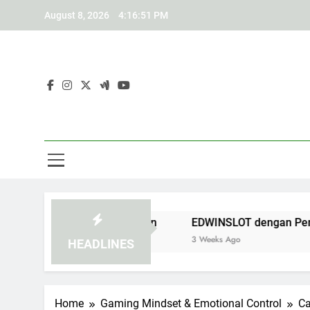
Skip
August 8, 2026
4:16:52 PM
to
content
Al 
Dapatkan 
lum LEBAH4D Login
EDWINSLOT dengan Pengelolaan Fitu
3 Weeks Ago
HEADLINES
Home
Gaming Mindset & Emotional Control
Ca