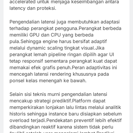
accelerated untuk menjaga keseimbangan antara
latency dan proteksi.
Pengendalian latensi juga membutuhkan adaptasi
terhadap perangkat pengguna.Perangkat berbeda
memiliki GPU dan CPU yang berbeda
pula.Sehingga engine harus bersifat adaptif
melalui dynamic scaling tingkat visual.Jika
perangkat lemah pipeline ringan dipilih agar UI
tetap responsif sementara perangkat kuat dapat
memakai efek grafis penuh.Peran adaptivitas ini
mencegah latensi rendering khususnya pada
ponsel kelas menengah ke bawah.
Selain sisi teknis murni pengendalian latensi
mencakup strategi prediktif.Platform dapat
memperkirakan lonjakan lalu lintas melalui analitik
historis sehingga instance baru disiapkan sebelum
overload terjadi.Pendekatan preventif lebih efektif
dibandingkan reaktif karena sistem tidak perlu