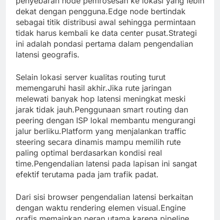
penyebaran node pemrosesan ke lokasi yang lebih
dekat dengan pengguna.Edge node bertindak
sebagai titik distribusi awal sehingga permintaan
tidak harus kembali ke data center pusat.Strategi
ini adalah pondasi pertama dalam pengendalian
latensi geografis.
Selain lokasi server kualitas routing turut
memengaruhi hasil akhir.Jika rute jaringan
melewati banyak hop latensi meningkat meski
jarak tidak jauh.Penggunaan smart routing dan
peering dengan ISP lokal membantu mengurangi
jalur berliku.Platform yang menjalankan traffic
steering secara dinamis mampu memilih rute
paling optimal berdasarkan kondisi real
time.Pengendalian latensi pada lapisan ini sangat
efektif terutama pada jam trafik padat.
Dari sisi browser pengendalian latensi berkaitan
dengan waktu rendering elemen visual.Engine
grafis memainkan peran utama karena pipeline