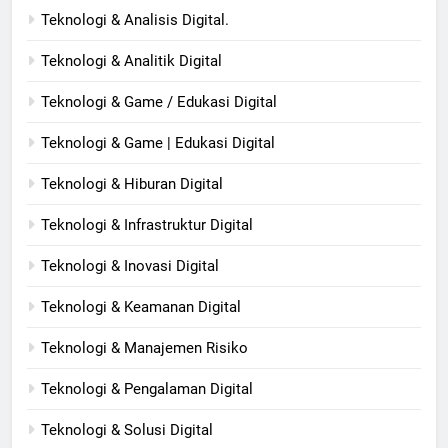
Teknologi & Analisis Digital.
Teknologi & Analitik Digital
Teknologi & Game / Edukasi Digital
Teknologi & Game | Edukasi Digital
Teknologi & Hiburan Digital
Teknologi & Infrastruktur Digital
Teknologi & Inovasi Digital
Teknologi & Keamanan Digital
Teknologi & Manajemen Risiko
Teknologi & Pengalaman Digital
Teknologi & Solusi Digital