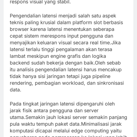
respons visual yang stabil.
Pengendalian latensi menjadi salah satu aspek
teknis paling krusial dalam platform slot berbasis
browser karena latensi menentukan seberapa
cepat sistem merespons input pengguna dan
menyajikan keluaran visual secara real time.Jika
latensi terlalu tinggi pengalaman akan terasa
lambat meskipun engine grafis dan logika
backend sudah bekerja dengan baik.Oleh sebab
itu analisis pengendalian latensi harus mencakup
tidak hanya sisi jaringan tetapi juga pipeline
rendering, pembagian workload, dan sinkronisasi
data.
Pada tingkat jaringan latensi dipengaruhi oleh
jarak fisik antara pengguna dan server
utama.Semakin jauh lokasi server semakin panjang
pula waktu tempuh paket data.Minimalisasi jarak
komputasi dicapai melalui edge computing yaitu