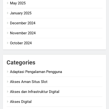
May 2025
January 2025
December 2024
November 2024
October 2024
Categories
Adaptasi Pengalaman Pengguna
Akses Aman Situs Slot
Akses dan Infrastruktur Digital
Akses Digital