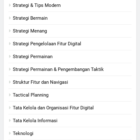
Strategi & Tips Modern
Strategi Bermain
Strategi Menang
Strategi Pengelolaan Fitur Digital
Strategi Permainan
Strategi Permainan & Pengembangan Taktik
Struktur Fitur dan Navigasi
Tactical Planning
Tata Kelola dan Organisasi Fitur Digital
Tata Kelola Informasi
Teknologi