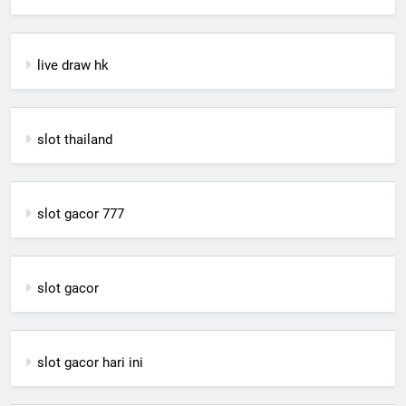
live draw hk
slot thailand
slot gacor 777
slot gacor
slot gacor hari ini