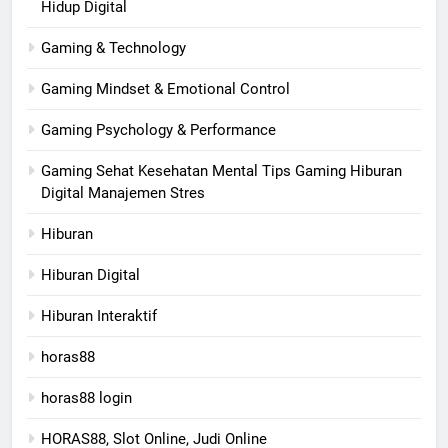
Hidup Digital
Gaming & Technology
Gaming Mindset & Emotional Control
Gaming Psychology & Performance
Gaming Sehat Kesehatan Mental Tips Gaming Hiburan
Digital Manajemen Stres
Hiburan
Hiburan Digital
Hiburan Interaktif
horas88
horas88 login
HORAS88, Slot Online, Judi Online