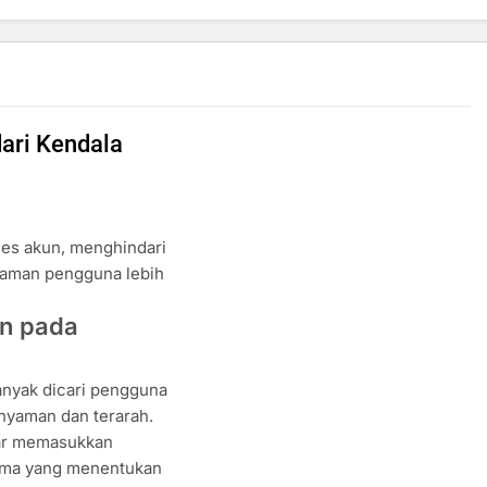
ari Kendala
es akun, menghindari
laman pengguna lebih
n pada
anyak dicari pengguna
nyaman dan terarah.
dar memasukkan
tama yang menentukan