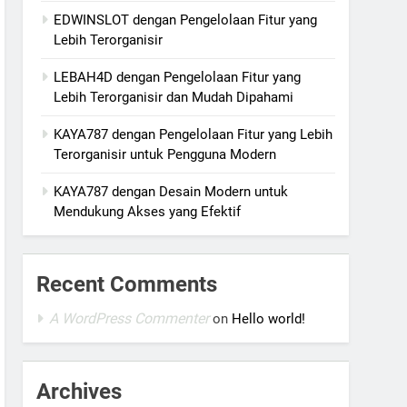
EDWINSLOT dengan Pengelolaan Fitur yang
Lebih Terorganisir
LEBAH4D dengan Pengelolaan Fitur yang
Lebih Terorganisir dan Mudah Dipahami
KAYA787 dengan Pengelolaan Fitur yang Lebih
Terorganisir untuk Pengguna Modern
KAYA787 dengan Desain Modern untuk
Mendukung Akses yang Efektif
Recent Comments
A WordPress Commenter
on
Hello world!
Archives