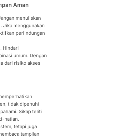
impan Aman
 Jangan menuliskan
in. Jika menggunakan
ktifkan perlindungan
. Hindari
mbinasi umum. Dengan
a dari risiko akses
 memperhatikan
en, tidak dipenuhi
ahami. Sikap teliti
i-hatian.
stem, tetapi juga
 membaca tampilan