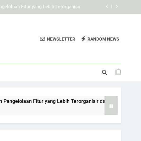
lolaan Fitur yang Lebih Terorganisir
ebih Terorganisir dan Mudah Dipahami
h Terorganisir untuk Pengguna Modern
NEWSLETTER
RANDOM NEWS
ihkan Cache sebelum LEBAH4D Login
amah Auto. Solusi Untuk Kendaraan Anda.
lolaan Fitur yang Lebih Terorganisir
ebih Terorganisir dan Mudah Dipahami
h Terorganisir untuk Pengguna Modern
 Fitur yang Lebih Terorganisir dan Mudah Dipahami
KA
3 