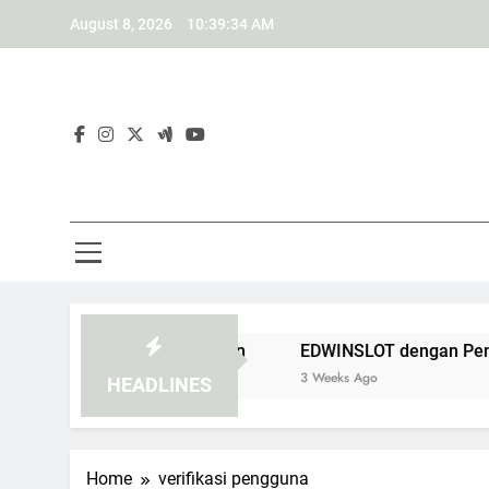
Skip
August 8, 2026
10:39:35 AM
to
content
Al 
Dapatkan 
um LEBAH4D Login
EDWINSLOT dengan Pengelolaan Fitu
3 Weeks Ago
HEADLINES
Home
verifikasi pengguna