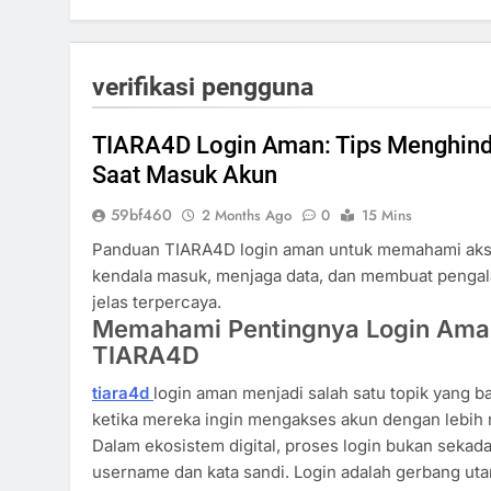
verifikasi pengguna
TIARA4D Login Aman: Tips Menghind
Saat Masuk Akun
59bf460
2 Months Ago
0
15 Mins
Panduan TIARA4D login aman untuk memahami aks
kendala masuk, menjaga data, dan membuat penga
jelas terpercaya.
Memahami Pentingnya Login Ama
TIARA4D
tiara4d
login aman menjadi salah satu topik yang b
ketika mereka ingin mengakses akun dengan lebih 
Dalam ekosistem digital, proses login bukan seka
username dan kata sandi. Login adalah gerbang u