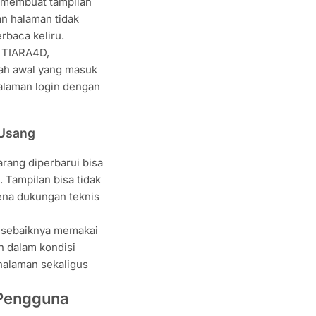
 membuat tampilan
an halaman tidak
erbaca keliru.
 TIARA4D,
ah awal yang masuk
halaman login dengan
 Usang
rang diperbarui bisa
Tampilan bisa tidak
arena dukungan teknis
 sebaiknya memakai
n dalam kondisi
halaman sekaligus
 Pengguna