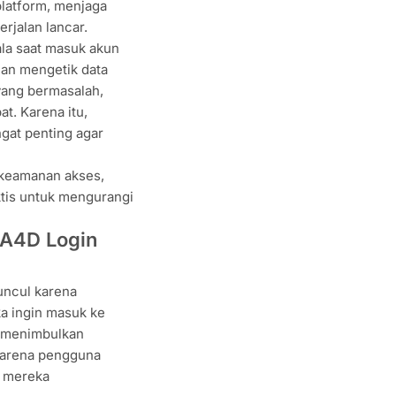
latform, menjaga
rjalan lancar.
la saat masuk akun
ahan mengetik data
 yang bermasalah,
t. Karena itu,
gat penting agar
 keamanan akses,
aktis untuk mengurangi
A4D Login
uncul karena
a ingin masuk ke
k menimbulkan
 karena pengguna
a mereka