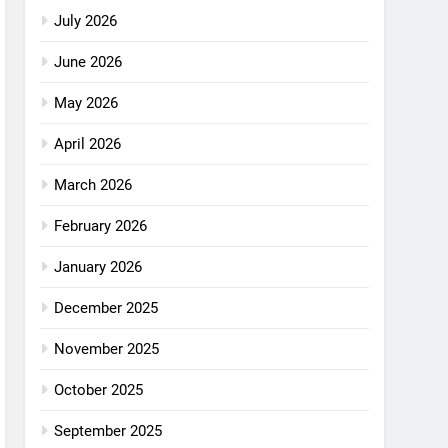
July 2026
June 2026
May 2026
April 2026
March 2026
February 2026
January 2026
December 2025
November 2025
October 2025
September 2025