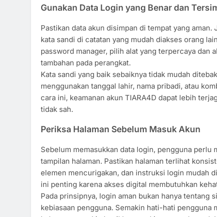
Gunakan Data Login yang Benar dan Ters
Pastikan data akun disimpan di tempat yang aman.
kata sandi di catatan yang mudah diakses orang la
password manager, pilih alat yang terpercaya dan a
tambahan pada perangkat.
Kata sandi yang baik sebaiknya tidak mudah ditebak
menggunakan tanggal lahir, nama pribadi, atau ko
cara ini, keamanan akun TIARA4D dapat lebih terjag
tidak sah.
Periksa Halaman Sebelum Masuk Akun
Sebelum memasukkan data login, pengguna perlu
tampilan halaman. Pastikan halaman terlihat konsist
elemen mencurigakan, dan instruksi login mudah dip
ini penting karena akses digital membutuhkan kehat
Pada prinsipnya, login aman bukan hanya tentang si
kebiasaan pengguna. Semakin hati-hati pengguna