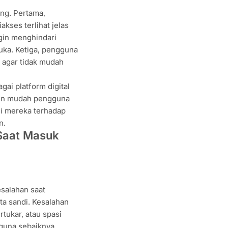
ng. Pertama,
kses terlihat jelas
gin menghindari
uka. Ketiga, pengguna
 agar tidak mudah
ai platform digital
in mudah pengguna
si mereka terhadap
n.
Saat Masuk
salahan saat
a sandi. Kesalahan
rtukar, atau spasi
guna sebaiknya