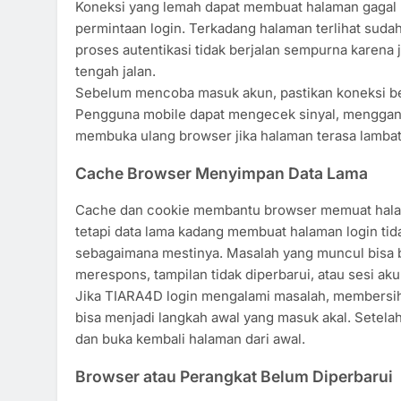
Koneksi yang lemah dapat membuat halaman gaga
permintaan login. Terkadang halaman terlihat sudah
proses autentikasi tidak berjalan sempurna karena j
tengah jalan.
Sebelum mencoba masuk akun, pastikan koneksi ber
Pengguna mobile dapat mengecek sinyal, mengganti
membuka ulang browser jika halaman terasa lambat
Cache Browser Menyimpan Data Lama
Cache dan cookie membantu browser memuat halam
tetapi data lama kadang membuat halaman login tid
sebagaimana mestinya. Masalah yang muncul bisa 
merespons, tampilan tidak diperbarui, atau sesi aku
Jika TIARA4D login mengalami masalah, membersi
bisa menjadi langkah awal yang masuk akal. Setelah
dan buka kembali halaman dari awal.
Browser atau Perangkat Belum Diperbarui