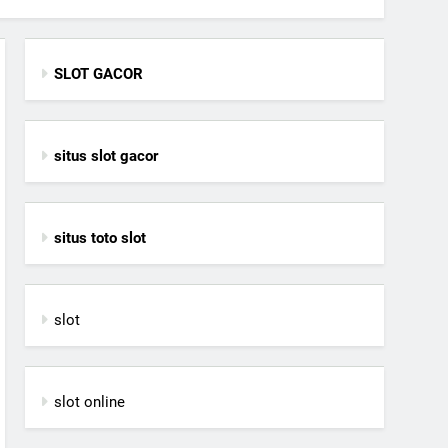
SLOT GACOR
situs slot gacor
situs toto slot
slot
slot online