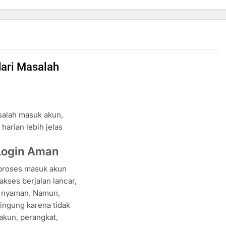
ari Masalah
alah masuk akun,
harian lebih jelas
Login Aman
 proses masuk akun
akses berjalan lancar,
h nyaman. Namun,
ingung karena tidak
akun, perangkat,