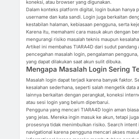
koneksi, atau browser yang digunakan.
Dalam konteks platform digital, login bukan hany
username dan kata sandi. Login juga berkaitan de
kestabilan halaman, kebiasaan pengguna, serta kej
Karena itu, memahami cara masuk akun dengan be
mengurangi risiko masalah teknis maupun kesalah
Artikel ini membahas TIARA4D dari sudut pandang
pencegahan masalah login, pengalaman pengguna, 
yang dapat dilakukan saat akun sulit dibuka.
Mengapa Masalah Login Sering Te
Masalah login dapat terjadi karena banyak faktor. S
kesalahan sederhana, seperti salah mengetik data 
lainnya berkaitan dengan perangkat, koneksi intern
atau sesi login yang belum diperbarui.
Pengguna yang mencari TIARA4D login aman biasan
yang jelas. Mereka ingin masuk ke akun, tetapi jug
prosesnya tidak menimbulkan risiko. Search intent i
navigational karena pengguna mencari akses masuk