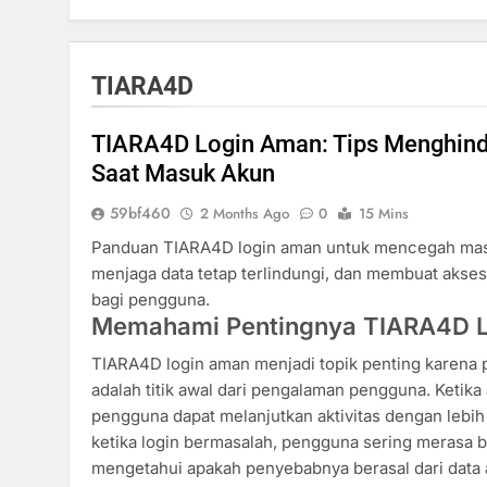
TIARA4D
TIARA4D Login Aman: Tips Menghind
Saat Masuk Akun
59bf460
2 Months Ago
0
15 Mins
Panduan TIARA4D login aman untuk mencegah mas
menjaga data tetap terlindungi, dan membuat akses 
bagi pengguna.
Memahami Pentingnya TIARA4D 
TIARA4D login aman menjadi topik penting karena
adalah titik awal dari pengalaman pengguna. Ketika 
pengguna dapat melanjutkan aktivitas dengan lebi
ketika login bermasalah, pengguna sering merasa b
mengetahui apakah penyebabnya berasal dari data 