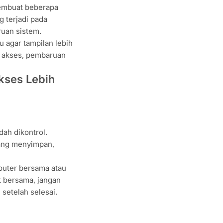
membuat beberapa
g terjadi pada
uan sistem.
 agar tampilan lebih
n akses, pembaruan
kses Lebih
dah dikontrol.
yang menyimpan,
puter bersama atau
t bersama, jangan
setelah selesai.