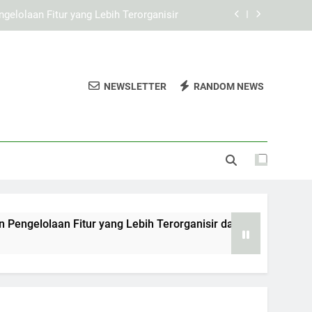
lolaan Fitur yang Lebih Terorganisir
ebih Terorganisir dan Mudah Dipahami
h Terorganisir untuk Pengguna Modern
NEWSLETTER
RANDOM NEWS
ihkan Cache sebelum LEBAH4D Login
amah Auto. Solusi Untuk Kendaraan Anda.
lolaan Fitur yang Lebih Terorganisir
ebih Terorganisir dan Mudah Dipahami
h Terorganisir untuk Pengguna Modern
 Fitur yang Lebih Terorganisir dan Mudah Dipahami
KA
2 