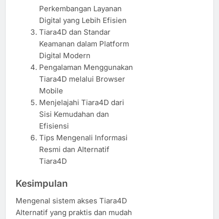
Perkembangan Layanan
Digital yang Lebih Efisien
Tiara4D dan Standar
Keamanan dalam Platform
Digital Modern
Pengalaman Menggunakan
Tiara4D melalui Browser
Mobile
Menjelajahi Tiara4D dari
Sisi Kemudahan dan
Efisiensi
Tips Mengenali Informasi
Resmi dan Alternatif
Tiara4D
Kesimpulan
Mengenal sistem akses Tiara4D
Alternatif yang praktis dan mudah