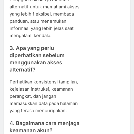
alternatif untuk memahami akses
yang lebih fleksibel, membaca
panduan, atau menemukan
informasi yang lebih jelas saat
mengalami kendala.
3. Apa yang perlu
diperhatikan sebelum
menggunakan akses
alternatif?
Perhatikan konsistensi tampilan,
kejelasan instruksi, keamanan
perangkat, dan jangan
memasukkan data pada halaman
yang terasa mencurigakan.
4. Bagaimana cara menjaga
keamanan akun?