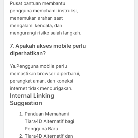
Pusat bantuan membantu
pengguna memahami instruksi,
menemukan arahan saat
mengalami kendala, dan
mengurangi risiko salah langkah.
7. Apakah akses mobile perlu
diperhatikan?
Ya.Pengguna mobile perlu
memastikan browser diperbarui,
perangkat aman, dan koneksi
internet tidak mencurigakan.
Internal Linking
Suggestion
Panduan Memahami
Tiara4D Alternatif bagi
Pengguna Baru
Tiara4D Alternatif dan