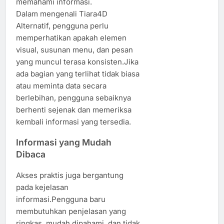
memahami informasi.
Dalam mengenali Tiara4D
Alternatif, pengguna perlu
memperhatikan apakah elemen
visual, susunan menu, dan pesan
yang muncul terasa konsisten.Jika
ada bagian yang terlihat tidak biasa
atau meminta data secara
berlebihan, pengguna sebaiknya
berhenti sejenak dan memeriksa
kembali informasi yang tersedia.
Informasi yang Mudah
Dibaca
Akses praktis juga bergantung
pada kejelasan
informasi.Pengguna baru
membutuhkan penjelasan yang
ringkas, mudah dipahami, dan tidak