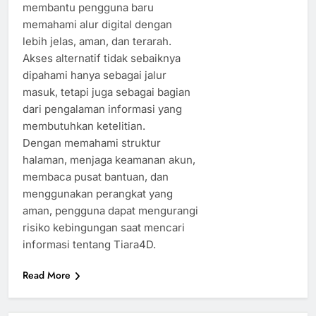
membantu pengguna baru
memahami alur digital dengan
lebih jelas, aman, dan terarah.
Akses alternatif tidak sebaiknya
dipahami hanya sebagai jalur
masuk, tetapi juga sebagai bagian
dari pengalaman informasi yang
membutuhkan ketelitian.
Dengan memahami struktur
halaman, menjaga keamanan akun,
membaca pusat bantuan, dan
menggunakan perangkat yang
aman, pengguna dapat mengurangi
risiko kebingungan saat mencari
informasi tentang Tiara4D.
Read More