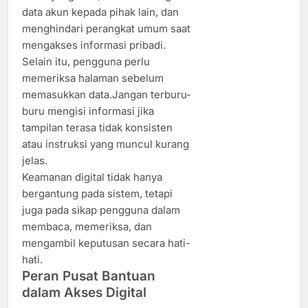
data akun kepada pihak lain, dan
menghindari perangkat umum saat
mengakses informasi pribadi.
Selain itu, pengguna perlu
memeriksa halaman sebelum
memasukkan data.Jangan terburu-
buru mengisi informasi jika
tampilan terasa tidak konsisten
atau instruksi yang muncul kurang
jelas.
Keamanan digital tidak hanya
bergantung pada sistem, tetapi
juga pada sikap pengguna dalam
membaca, memeriksa, dan
mengambil keputusan secara hati-
hati.
Peran Pusat Bantuan
dalam Akses Digital