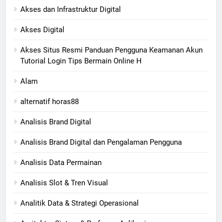
Akses dan Infrastruktur Digital
Akses Digital
Akses Situs Resmi Panduan Pengguna Keamanan Akun
Tutorial Login Tips Bermain Online H
Alam
alternatif horas88
Analisis Brand Digital
Analisis Brand Digital dan Pengalaman Pengguna
Analisis Data Permainan
Analisis Slot & Tren Visual
Analitik Data & Strategi Operasional