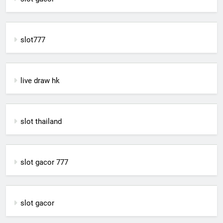
slot777
live draw hk
slot thailand
slot gacor 777
slot gacor