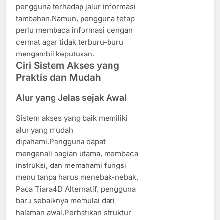
pengguna terhadap jalur informasi
tambahan.Namun, pengguna tetap
perlu membaca informasi dengan
cermat agar tidak terburu-buru
mengambil keputusan.
Ciri Sistem Akses yang
Praktis dan Mudah
Alur yang Jelas sejak Awal
Sistem akses yang baik memiliki
alur yang mudah
dipahami.Pengguna dapat
mengenali bagian utama, membaca
instruksi, dan memahami fungsi
menu tanpa harus menebak-nebak.
Pada Tiara4D Alternatif, pengguna
baru sebaiknya memulai dari
halaman awal.Perhatikan struktur