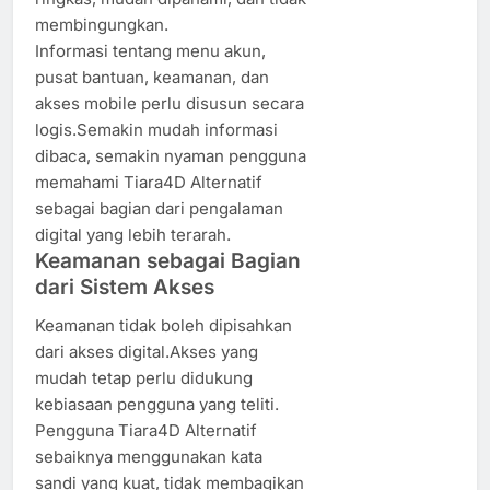
membingungkan.
Informasi tentang menu akun,
pusat bantuan, keamanan, dan
akses mobile perlu disusun secara
logis.Semakin mudah informasi
dibaca, semakin nyaman pengguna
memahami Tiara4D Alternatif
sebagai bagian dari pengalaman
digital yang lebih terarah.
Keamanan sebagai Bagian
dari Sistem Akses
Keamanan tidak boleh dipisahkan
dari akses digital.Akses yang
mudah tetap perlu didukung
kebiasaan pengguna yang teliti.
Pengguna Tiara4D Alternatif
sebaiknya menggunakan kata
sandi yang kuat, tidak membagikan