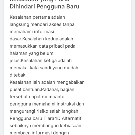
Dihindari Pengguna Baru
Kesalahan pertama adalah
langsung mencari akses tanpa
memahami informasi
dasar.Kesalahan kedua adalah
memasukkan data pribadi pada
halaman yang belum
jelas.Kesalahan ketiga adalah
memakai kata sandi yang mudah
ditebak.
Kesalahan lain adalah mengabaikan
pusat bantuan.Padahal, bagian
tersebut dapat membantu
pengguna memahami instruksi dan
mengurangi risiko salah langkah.
Pengguna baru Tiara4D Alternatif
sebaiknya membangun kebiasaan
membaca informasi dengan