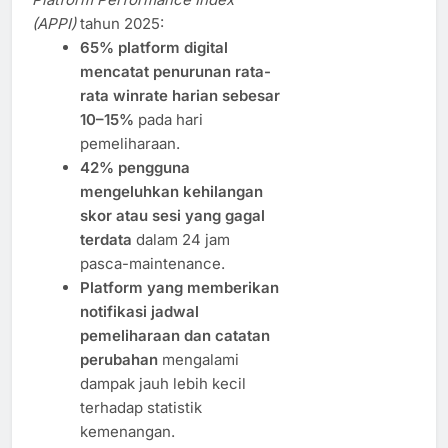
(APPI)
tahun 2025:
65% platform digital
mencatat penurunan rata-
rata winrate harian sebesar
10–15%
pada hari
pemeliharaan.
42% pengguna
mengeluhkan kehilangan
skor atau sesi yang gagal
terdata
dalam 24 jam
pasca-maintenance.
Platform yang memberikan
notifikasi jadwal
pemeliharaan dan catatan
perubahan
mengalami
dampak jauh lebih kecil
terhadap statistik
kemenangan.