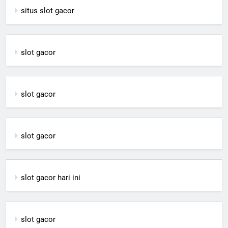
situs slot gacor
slot gacor
slot gacor
slot gacor
slot gacor hari ini
slot gacor