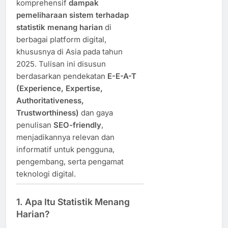
komprehensif
dampak
pemeliharaan sistem terhadap
statistik menang harian
di
berbagai platform digital,
khususnya di Asia pada tahun
2025. Tulisan ini disusun
berdasarkan pendekatan
E-E-A-T
(Experience, Expertise,
Authoritativeness,
Trustworthiness)
dan gaya
penulisan
SEO-friendly
,
menjadikannya relevan dan
informatif untuk pengguna,
pengembang, serta pengamat
teknologi digital.
1. Apa Itu Statistik Menang
Harian?