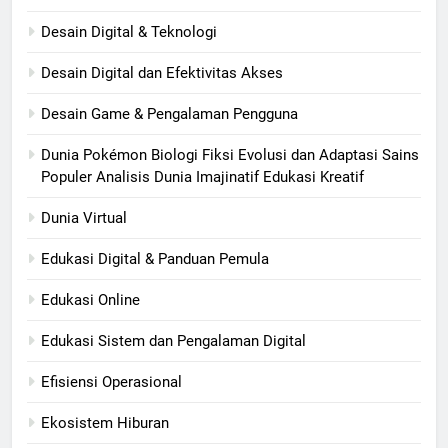
Desain Digital & Teknologi
Desain Digital dan Efektivitas Akses
Desain Game & Pengalaman Pengguna
Dunia Pokémon Biologi Fiksi Evolusi dan Adaptasi Sains
Populer Analisis Dunia Imajinatif Edukasi Kreatif
Dunia Virtual
Edukasi Digital & Panduan Pemula
Edukasi Online
Edukasi Sistem dan Pengalaman Digital
Efisiensi Operasional
Ekosistem Hiburan