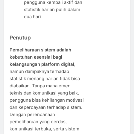
pengguna kembali aktif dan
statistik harian pulih dalam
dua hari
Penutup
Pemeliharaan sistem adalah
kebutuhan esensial bagi
kelangsungan platform digital
,
namun dampaknya terhadap
statistik menang harian tidak bisa
diabaikan. Tanpa manajemen
teknis dan komunikasi yang baik,
pengguna bisa kehilangan motivasi
dan kepercayaan terhadap sistem.
Dengan perencanaan
pemeliharaan yang cerdas,
komunikasi terbuka, serta sistem