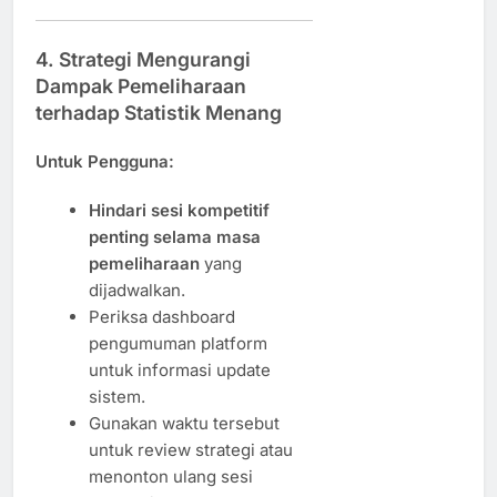
4. Strategi Mengurangi
Dampak Pemeliharaan
terhadap Statistik Menang
Untuk Pengguna:
Hindari sesi kompetitif
penting selama masa
pemeliharaan
yang
dijadwalkan.
Periksa dashboard
pengumuman platform
untuk informasi update
sistem.
Gunakan waktu tersebut
untuk review strategi atau
menonton ulang sesi