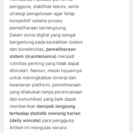
pengguna, stabilitas teknis, serta
strategi pengelolaan agar tetap
kompetitif selama proses
pemeliharaan berlangsung.
Dalam dunia digital yang sangat
bergantung pada kestabilan sistem
dan konektivitas,
pemeliharaan
sistem (maintenance)
menjadi
rutinitas penting yang tidak dapat
dihindari. Namun, meski tujuannya
untuk meningkatkan kinerja dan
keamanan platform, pemeliharaan
yang dilakukan tanpa perencanaan
dan komunikasi yang baik dapat
memberikan
dampak langsung
terhadap statistik menang harian
(daily winrate)
para pengguna.
Artikel ini mengulas secara