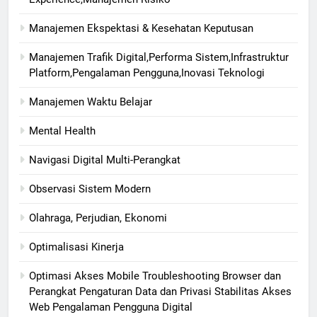
Manajemen Ekspektasi & Kesehatan Keputusan
Manajemen Trafik Digital,Performa Sistem,Infrastruktur
Platform,Pengalaman Pengguna,Inovasi Teknologi
Manajemen Waktu Belajar
Mental Health
Navigasi Digital Multi-Perangkat
Observasi Sistem Modern
Olahraga, Perjudian, Ekonomi
Optimalisasi Kinerja
Optimasi Akses Mobile Troubleshooting Browser dan
Perangkat Pengaturan Data dan Privasi Stabilitas Akses
Web Pengalaman Pengguna Digital