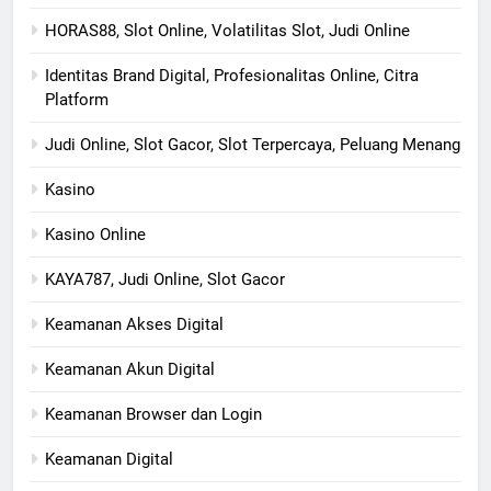
HORAS88, Slot Online, Volatilitas Slot, Judi Online
Identitas Brand Digital, Profesionalitas Online, Citra
Platform
Judi Online, Slot Gacor, Slot Terpercaya, Peluang Menang
Kasino
Kasino Online
KAYA787, Judi Online, Slot Gacor
Keamanan Akses Digital
Keamanan Akun Digital
Keamanan Browser dan Login
Keamanan Digital