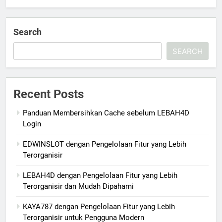
Search
SEARCH
Recent Posts
Panduan Membersihkan Cache sebelum LEBAH4D
Login
EDWINSLOT dengan Pengelolaan Fitur yang Lebih
Terorganisir
LEBAH4D dengan Pengelolaan Fitur yang Lebih
Terorganisir dan Mudah Dipahami
KAYA787 dengan Pengelolaan Fitur yang Lebih
Terorganisir untuk Pengguna Modern