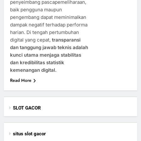
penyeimbang pascapemeliharaan,
baik pengguna maupun
pengembang dapat meminimalkan
dampak negatif terhadap performa
harian. Di tengah pertumbuhan
digital yang cepat,
transparansi
dan tanggung jawab teknis adalah
kunci utama menjaga stabilitas
dan kredibilitas statistik
kemenangan digital.
Read More
SLOT GACOR
situs slot gacor