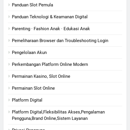
Panduan Slot Pemula
Panduan Teknologi & Keamanan Digital
Parenting · Fashion Anak · Edukasi Anak
Pemeliharaan Browser dan Troubleshooting Login
Pengelolaan Akun
Perkembangan Platform Online Modern
Permainan Kasino, Slot Online
Permainan Slot Online
Platform Digital
Platform Digital,Fleksibilitas Akses,Pengalaman
Pengguna,Brand Online,Sistem Layanan