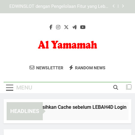
Skip
LEBAH4D dengan Pengelolaan Fitur yang Lebih
to
Terorganisir dan Mudah Dipahami
content
KAYA787 dengan Pengelolaan Fitur yang Lebih
Terorganisir untuk Pengguna Modern
Panduan Membersihkan Cache sebelum
LEBAH4D Login
EDWINSLOT dengan Pengelolaan Fitur yang Lebih
Terorganisir
Al Yamamah
LEBAH4D dengan Pengelolaan Fitur yang Lebih
Dapatkan Layanan Penjualan Dan
Terorganisir dan Mudah Dipahami
NEWSLETTER
RANDOM NEWS
Auto
Perbaikan Mobil Profesional Di Al Yamamah
KAYA787 dengan Pengelolaan Fitur yang Lebih
Terorganisir untuk Pengguna Modern
Auto. Solusi Untuk Kendaraan Anda.
MENU
nduan Membersihkan Cache sebelum LEBAH4D Login
HEADLINES
Week Ago
2