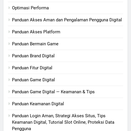
Optimasi Performa
Panduan Akses Aman dan Pengalaman Pengguna Digital
Panduan Akses Platform
Panduan Bermain Game
Panduan Brand Digital
Panduan Fitur Digital
Panduan Game Digital
Panduan Game Digital — Keamanan & Tips
Panduan Keamanan Digital
Panduan Login Aman, Strategi Akses Situs, Tips
Keamanan Digital, Tutorial Slot Online, Proteksi Data
Pengguna