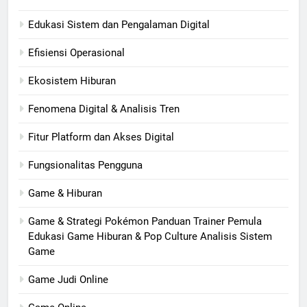
Edukasi Sistem dan Pengalaman Digital
Efisiensi Operasional
Ekosistem Hiburan
Fenomena Digital & Analisis Tren
Fitur Platform dan Akses Digital
Fungsionalitas Pengguna
Game & Hiburan
Game & Strategi Pokémon Panduan Trainer Pemula
Edukasi Game Hiburan & Pop Culture Analisis Sistem
Game
Game Judi Online