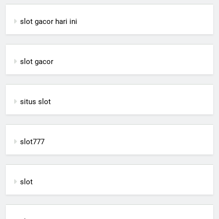
slot gacor hari ini
slot gacor
situs slot
slot777
slot