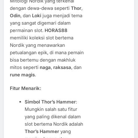
Mitologi Nordik yang terkenal
dengan dewa-dewa seperti
Thor
,
Odin
, dan
Loki
juga menjadi tema
yang sangat digemari dalam
permainan slot.
HORAS88
memiliki koleksi slot bertema
Nordik yang menawarkan
petualangan epik, di mana pemain
bisa bertemu dengan makhluk
mitos seperti
naga
,
raksasa
, dan
rune magis
.
Fitur Menarik
:
Simbol Thor’s Hammer
:
Mungkin salah satu fitur
yang paling dikenal dalam
slot bertema Nordik adalah
Thor’s Hammer
yang