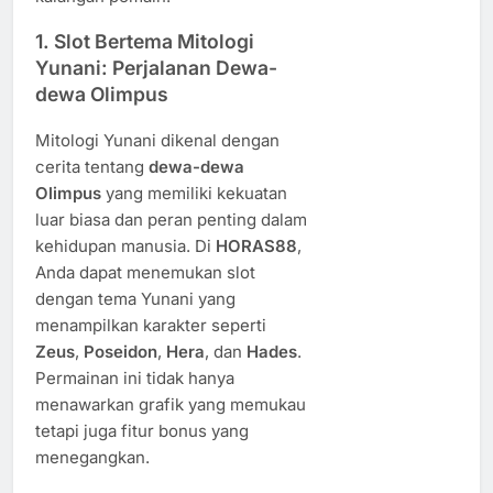
1.
Slot Bertema Mitologi
Yunani: Perjalanan Dewa-
dewa Olimpus
Mitologi Yunani dikenal dengan
cerita tentang
dewa-dewa
Olimpus
yang memiliki kekuatan
luar biasa dan peran penting dalam
kehidupan manusia. Di
HORAS88
,
Anda dapat menemukan slot
dengan tema Yunani yang
menampilkan karakter seperti
Zeus
,
Poseidon
,
Hera
, dan
Hades
.
Permainan ini tidak hanya
menawarkan grafik yang memukau
tetapi juga fitur bonus yang
menegangkan.