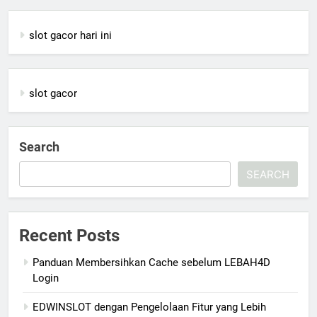
slot gacor hari ini
slot gacor
Search
SEARCH
Recent Posts
Panduan Membersihkan Cache sebelum LEBAH4D
Login
EDWINSLOT dengan Pengelolaan Fitur yang Lebih