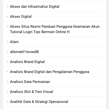
Akses dan Infrastruktur Digital
Akses Digital
Akses Situs Resmi Panduan Pengguna Keamanan Akun
Tutorial Login Tips Bermain Online H
Alam
alternatif horas88
Analisis Brand Digital
Analisis Brand Digital dan Pengalaman Pengguna
Analisis Data Permainan
Analisis Slot & Tren Visual
Analitik Data & Strategi Operasional