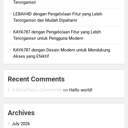
Terorganisir
LEBAH4D dengan Pengelolaan Fitur yang Lebih
Terorganisir dan Mudah Dipahami
KAYA787 dengan Pengelolaan Fitur yang Lebih
Terorganisir untuk Pengguna Modern
KAYA787 dengan Desain Modern untuk Mendukung
Akses yang Efektif
Recent Comments
A WordPress Commenter
on
Hello world!
Archives
July 2026