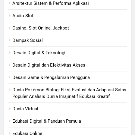
Arsitektur Sistem & Performa Aplikasi
Audio Slot
Casino, Slot Online, Jackpot
Dampak Sosial
Desain Digital & Teknologi
Desain Digital dan Efektivitas Akses
Desain Game & Pengalaman Pengguna
Dunia Pokémon Biologi Fiksi Evolusi dan Adaptasi Sains
Populer Analisis Dunia Imajinatif Edukasi Kreatif
Dunia Virtual
Edukasi Digital & Panduan Pemula
Edukasi Online