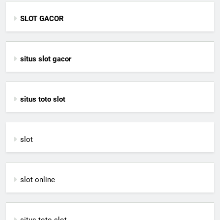
SLOT GACOR
situs slot gacor
situs toto slot
slot
slot online
situs toto slot