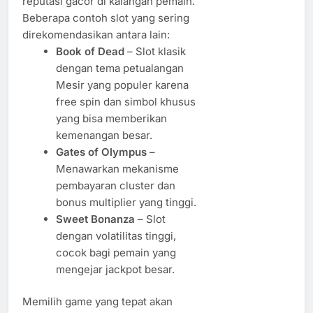
reputasi gacor di kalangan pemain.
Beberapa contoh slot yang sering
direkomendasikan antara lain:
Book of Dead
– Slot klasik
dengan tema petualangan
Mesir yang populer karena
free spin dan simbol khusus
yang bisa memberikan
kemenangan besar.
Gates of Olympus
–
Menawarkan mekanisme
pembayaran cluster dan
bonus multiplier yang tinggi.
Sweet Bonanza
– Slot
dengan volatilitas tinggi,
cocok bagi pemain yang
mengejar jackpot besar.
Memilih game yang tepat akan