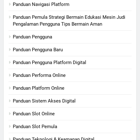
Panduan Navigasi Platform
Panduan Pemula Strategi Bermain Edukasi Mesin Judi
Pengalaman Pengguna Tips Bermain Aman
Panduan Pengguna
Panduan Pengguna Baru
Panduan Pengguna Platform Digital
Panduan Performa Online
Panduan Platform Online
Panduan Sistem Akses Digital
Panduan Slot Online
Panduan Slot Pemula
Panduan Teknologi & Keamanan Digital