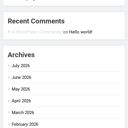
Recent Comments
A WordPress Commenter
on
Hello world!
Archives
July 2026
June 2026
May 2026
April 2026
March 2026
February 2026