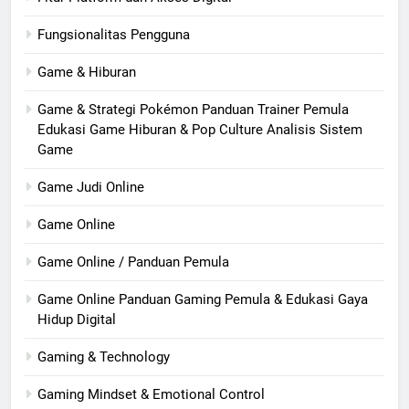
Fungsionalitas Pengguna
Game & Hiburan
Game & Strategi Pokémon Panduan Trainer Pemula
Edukasi Game Hiburan & Pop Culture Analisis Sistem
Game
Game Judi Online
Game Online
Game Online / Panduan Pemula
Game Online Panduan Gaming Pemula & Edukasi Gaya
Hidup Digital
Gaming & Technology
Gaming Mindset & Emotional Control