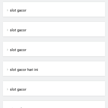
slot gacor
slot gacor
slot gacor
slot gacor hari ini
slot gacor