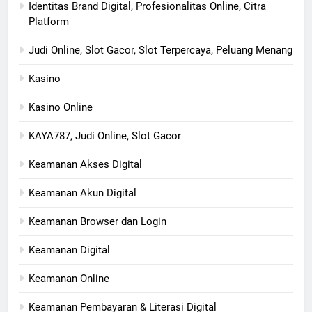
Identitas Brand Digital, Profesionalitas Online, Citra
Platform
Judi Online, Slot Gacor, Slot Terpercaya, Peluang Menang
Kasino
Kasino Online
KAYA787, Judi Online, Slot Gacor
Keamanan Akses Digital
Keamanan Akun Digital
Keamanan Browser dan Login
Keamanan Digital
Keamanan Online
Keamanan Pembayaran & Literasi Digital