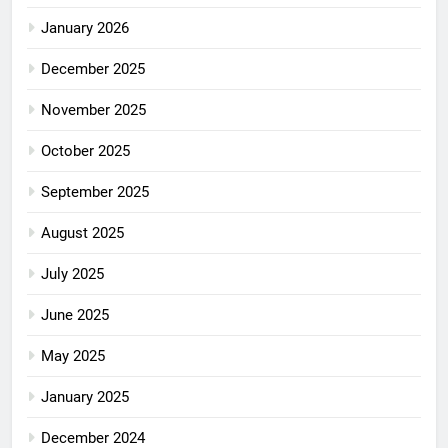
January 2026
December 2025
November 2025
October 2025
September 2025
August 2025
July 2025
June 2025
May 2025
January 2025
December 2024