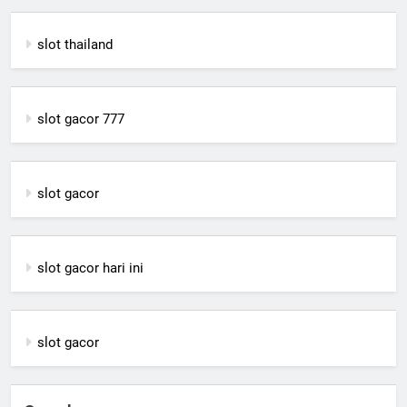
slot thailand
slot gacor 777
slot gacor
slot gacor hari ini
slot gacor