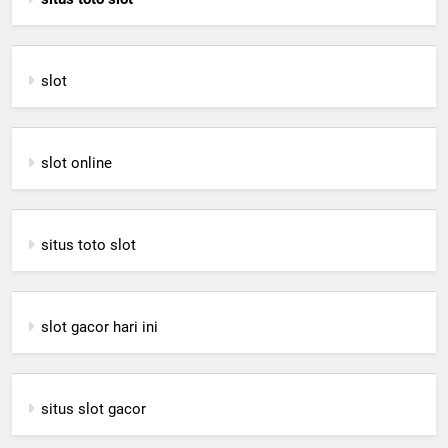
slot
slot online
situs toto slot
slot gacor hari ini
situs slot gacor