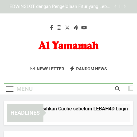
Skip
LEBAH4D dengan Pengelolaan Fitur yang Lebih
to
Terorganisir dan Mudah Dipahami
content
KAYA787 dengan Pengelolaan Fitur yang Lebih
Terorganisir untuk Pengguna Modern
Panduan Membersihkan Cache sebelum
LEBAH4D Login
EDWINSLOT dengan Pengelolaan Fitur yang Lebih
Terorganisir
Al Yamamah
LEBAH4D dengan Pengelolaan Fitur yang Lebih
Dapatkan Layanan Penjualan Dan
Terorganisir dan Mudah Dipahami
NEWSLETTER
RANDOM NEWS
Auto
Perbaikan Mobil Profesional Di Al Yamamah
KAYA787 dengan Pengelolaan Fitur yang Lebih
Terorganisir untuk Pengguna Modern
Auto. Solusi Untuk Kendaraan Anda.
MENU
nduan Membersihkan Cache sebelum LEBAH4D Login
E
HEADLINES
Weeks Ago
3