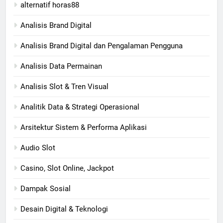
alternatif horas88
Analisis Brand Digital
Analisis Brand Digital dan Pengalaman Pengguna
Analisis Data Permainan
Analisis Slot & Tren Visual
Analitik Data & Strategi Operasional
Arsitektur Sistem & Performa Aplikasi
Audio Slot
Casino, Slot Online, Jackpot
Dampak Sosial
Desain Digital & Teknologi