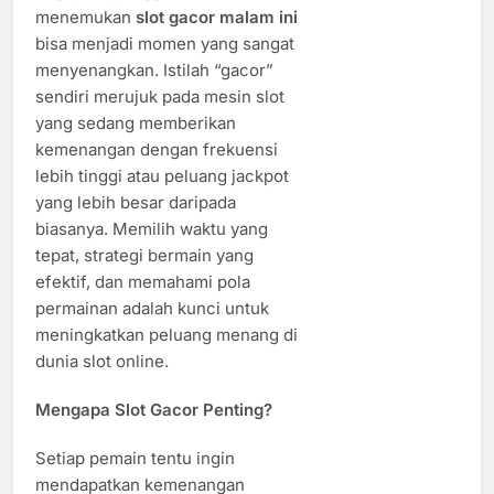
menemukan
slot gacor malam ini
bisa menjadi momen yang sangat
menyenangkan. Istilah “gacor”
sendiri merujuk pada mesin slot
yang sedang memberikan
kemenangan dengan frekuensi
lebih tinggi atau peluang jackpot
yang lebih besar daripada
biasanya. Memilih waktu yang
tepat, strategi bermain yang
efektif, dan memahami pola
permainan adalah kunci untuk
meningkatkan peluang menang di
dunia slot online.
Mengapa Slot Gacor Penting?
Setiap pemain tentu ingin
mendapatkan kemenangan