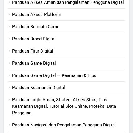
Panduan Akses Aman dan Pengalaman Pengguna Digital
Panduan Akses Platform
Panduan Bermain Game
Panduan Brand Digital
Panduan Fitur Digital
Panduan Game Digital
Panduan Game Digital — Keamanan & Tips
Panduan Keamanan Digital
Panduan Login Aman, Strategi Akses Situs, Tips
Keamanan Digital, Tutorial Slot Online, Proteksi Data
Pengguna
Panduan Navigasi dan Pengalaman Pengguna Digital