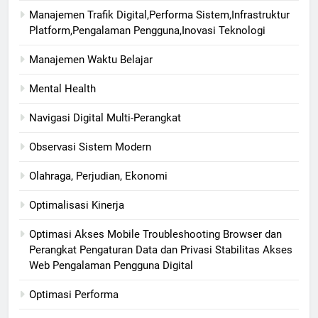
Manajemen Trafik Digital,Performa Sistem,Infrastruktur
Platform,Pengalaman Pengguna,Inovasi Teknologi
Manajemen Waktu Belajar
Mental Health
Navigasi Digital Multi-Perangkat
Observasi Sistem Modern
Olahraga, Perjudian, Ekonomi
Optimalisasi Kinerja
Optimasi Akses Mobile Troubleshooting Browser dan
Perangkat Pengaturan Data dan Privasi Stabilitas Akses
Web Pengalaman Pengguna Digital
Optimasi Performa