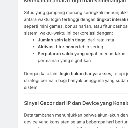
Keterkaitan antara Login dan Kemenangan
Situs yang gampang menang seringkali menunjukk
antara waktu login tertinggi dengan
tingkat interaks
seperti mini games, bonus harian, atau fitur cashbac
sistem, waktu-waktu ini berkorelasi dengan:
Jumlah spin lebih tinggi
dari rata-rata
Aktivasi fitur bonus
lebih sering
Perputaran saldo yang cepat
, menandakan a
permainan yang signifikan
Dengan kata lain,
login bukan hanya akses
, tetapi
strategi bermain bagi banyak pengguna yang suda
sistem.
Sinyal Gacor dari IP dan Device yang Konsi
Data tambahan menunjukkan bahwa akun-akun denga
device yang konsisten selama beberapa hari bertu