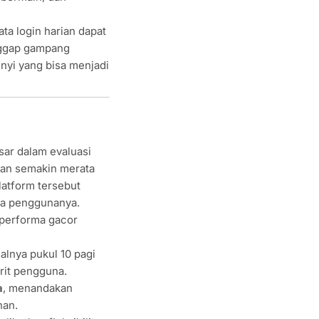
ta login harian dapat
nggap gampang
nyi yang bisa menjadi
sar dalam evaluasi
 dan semakin merata
latform tersebut
a penggunanya.
 performa gacor
alnya pukul 10 pagi
rit pengguna.
a
, menandakan
nan.