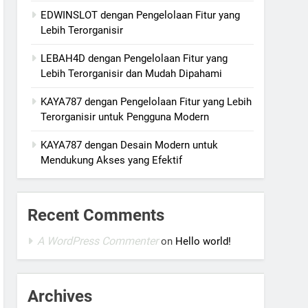
EDWINSLOT dengan Pengelolaan Fitur yang
Lebih Terorganisir
LEBAH4D dengan Pengelolaan Fitur yang
Lebih Terorganisir dan Mudah Dipahami
KAYA787 dengan Pengelolaan Fitur yang Lebih
Terorganisir untuk Pengguna Modern
KAYA787 dengan Desain Modern untuk
Mendukung Akses yang Efektif
Recent Comments
A WordPress Commenter
on
Hello world!
Archives