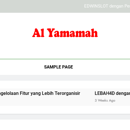
EDWINSLOT dengan Penge
LEBAH4D dengan Pengelolaan Fitur yang L
KAYA787 dengan Pengelolaan Fitur yang Lebi
Panduan Members
Yamamah Auto
Layanan Penjualan Dan Perbaikan Mobil Profesional Di Al Yam
EDWINSLOT dengan Penge
SAMPLE PAGE
LEBAH4D dengan Pengelolaan Fitur yang L
KAYA787 dengan Pengelolaan Fitur yang Lebi
r yang Lebih Terorganisir
LEBAH4D dengan Pengelolaan
3 Weeks Ago