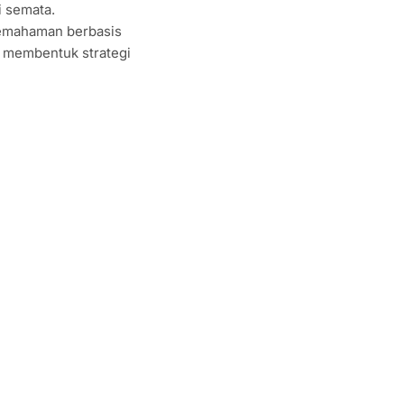
i semata.
pemahaman berbasis
m membentuk strategi