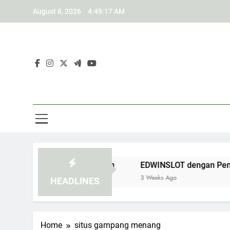
Skip
August 8, 2026
4:49:18 AM
to
content
Al 
Dapatkan 
lum LEBAH4D Login
EDWINSLOT dengan Pengelolaan Fitu
3 Weeks Ago
HEADLINES
Home
situs gampang menang