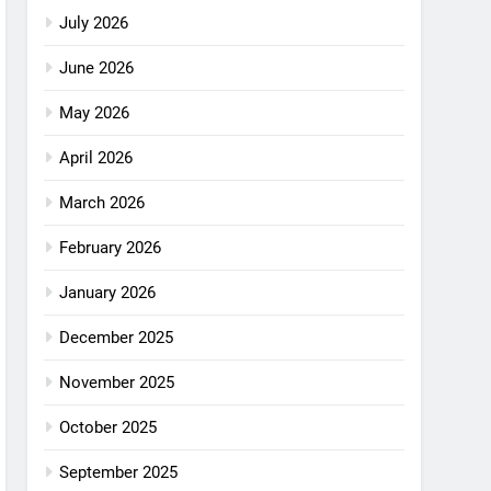
July 2026
June 2026
May 2026
April 2026
March 2026
February 2026
January 2026
December 2025
November 2025
October 2025
September 2025