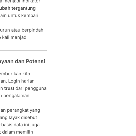
a menjadi indikator
-ubah tergantung
ain untuk kembali
nurun atau berpindah
 kali menjadi
ayaan dan Potensi
emberikan kita
an. Login harian
an
trust
dari pengguna
an pengalaman
 dan perangkat yang
yang layak disebut
asis data ini juga
t dalam memilih