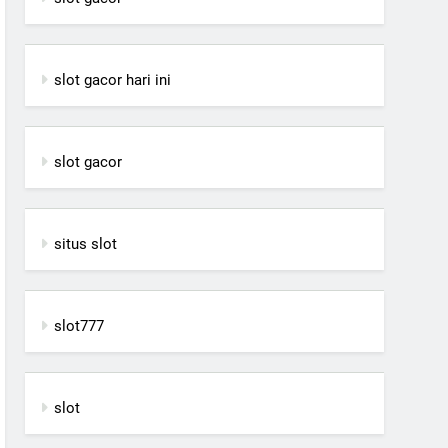
slot gacor hari ini
slot gacor
situs slot
slot777
slot