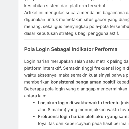
kestabilan sistem dari platform tersebut.
Artikel ini mengulas secara mendalam bagaimana da
digunakan untuk memetakan situs gacor yang dia
menang, sekaligus menyingkap pola-pola tersembu
dasar keputusan strategis bagi pengguna aktif.
Pola Login Sebagai Indikator Performa
Login harian merupakan salah satu metrik paling da
platform interaktif. Semakin tinggi frekuensi login
waktu aksesnya, maka semakin kuat sinyal bahwa p
memberikan
konsistensi pengalaman positif
kepad
Beberapa pola login yang dianggap mencerminkan
antara lain:
Lonjakan login di waktu-waktu tertentu
(mis
atau 8 malam) yang menunjukkan waktu favo
Frekuensi login harian oleh akun yang sam
loyalitas dan kepercayaan pada hasil permai