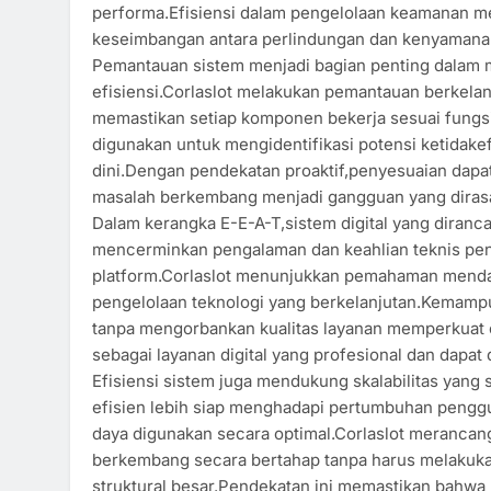
performa.Efisiensi dalam pengelolaan keamanan 
keseimbangan antara perlindungan dan kenyamana
Pemantauan sistem menjadi bagian penting dalam 
efisiensi.Corlaslot melakukan pemantauan berkelan
memastikan setiap komponen bekerja sesuai fungsi
digunakan untuk mengidentifikasi potensi ketidakef
dini.Dengan pendekatan proaktif,penyesuaian dapa
masalah berkembang menjadi gangguan yang diras
Dalam kerangka E-E-A-T,sistem digital yang diranca
mencerminkan pengalaman dan keahlian teknis pen
platform.Corlaslot menunjukkan pemahaman mend
pengelolaan teknologi yang berkelanjutan.Kemamp
tanpa mengorbankan kualitas layanan memperkuat o
sebagai layanan digital yang profesional dan dapat 
Efisiensi sistem juga mendukung skalabilitas yang 
efisien lebih siap menghadapi pertumbuhan peng
daya digunakan secara optimal.Corlaslot merancan
berkembang secara bertahap tanpa harus melakuk
struktural besar.Pendekatan ini memastikan bahwa