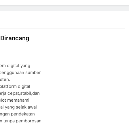
 Dirancang
em digital yang
l,penggunaan sumber
sten.
latform digital
a cepat,stabil,dan
aslot memahami
al yang sejak awal
Dengan pendekatan
en tanpa pemborosan