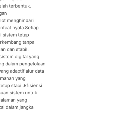
elah terbentuk.
ngan
lot menghindari
faat nyata.Setiap
i sistem tetap
berkembang tanpa
an dan stabil.
istem digital yang
ing dalam pengelolaan
ng adaptif,alur data
eamanan yang
tap stabil.Efisiensi
puan sistem untuk
galaman yang
al dalam jangka