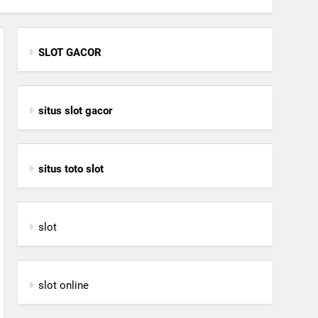
SLOT GACOR
situs slot gacor
situs toto slot
slot
slot online