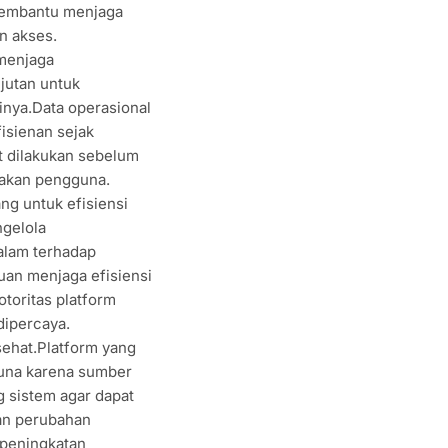
membantu menjaga
n akses.
menjaga
jutan untuk
nya.Data operasional
isienan sejak
t dilakukan sebelum
akan pengguna.
ng untuk efisiensi
gelola
alam terhadap
uan menjaga efisiensi
toritas platform
dipercaya.
sehat.Platform yang
guna karena sumber
g sistem agar dapat
an perubahan
 peningkatan