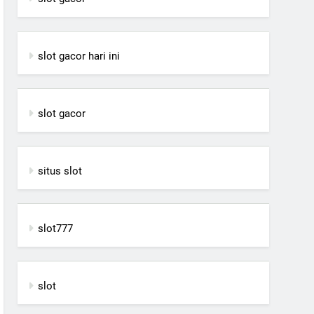
slot gacor hari ini
slot gacor
situs slot
slot777
slot