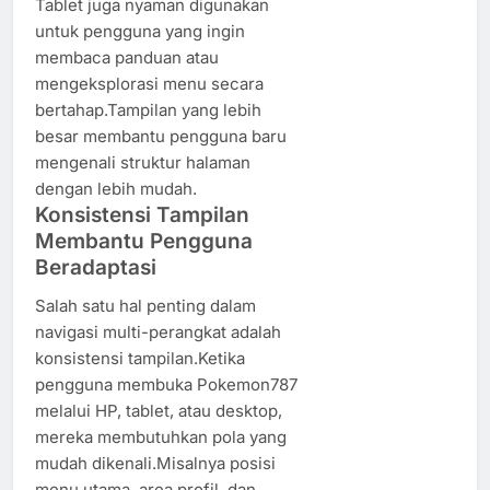
Tablet juga nyaman digunakan
untuk pengguna yang ingin
membaca panduan atau
mengeksplorasi menu secara
bertahap.Tampilan yang lebih
besar membantu pengguna baru
mengenali struktur halaman
dengan lebih mudah.
Konsistensi Tampilan
Membantu Pengguna
Beradaptasi
Salah satu hal penting dalam
navigasi multi-perangkat adalah
konsistensi tampilan.Ketika
pengguna membuka Pokemon787
melalui HP, tablet, atau desktop,
mereka membutuhkan pola yang
mudah dikenali.Misalnya posisi
menu utama, area profil, dan