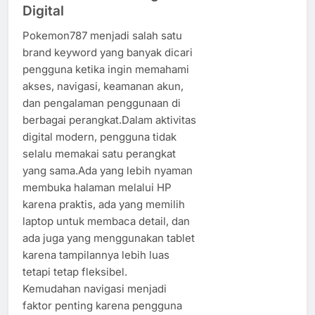
Digital
Pokemon787 menjadi salah satu
brand keyword yang banyak dicari
pengguna ketika ingin memahami
akses, navigasi, keamanan akun,
dan pengalaman penggunaan di
berbagai perangkat.Dalam aktivitas
digital modern, pengguna tidak
selalu memakai satu perangkat
yang sama.Ada yang lebih nyaman
membuka halaman melalui HP
karena praktis, ada yang memilih
laptop untuk membaca detail, dan
ada juga yang menggunakan tablet
karena tampilannya lebih luas
tetapi tetap fleksibel.
Kemudahan navigasi menjadi
faktor penting karena pengguna