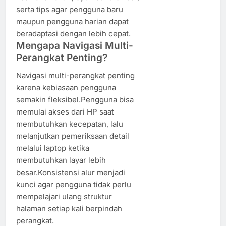
serta tips agar pengguna baru
maupun pengguna harian dapat
beradaptasi dengan lebih cepat.
Mengapa Navigasi Multi-
Perangkat Penting?
Navigasi multi-perangkat penting
karena kebiasaan pengguna
semakin fleksibel.Pengguna bisa
memulai akses dari HP saat
membutuhkan kecepatan, lalu
melanjutkan pemeriksaan detail
melalui laptop ketika
membutuhkan layar lebih
besar.Konsistensi alur menjadi
kunci agar pengguna tidak perlu
mempelajari ulang struktur
halaman setiap kali berpindah
perangkat.