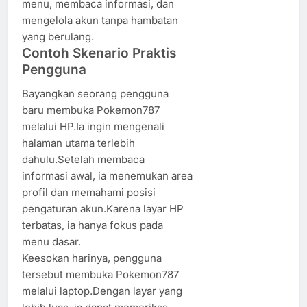
menu, membaca informasi, dan
mengelola akun tanpa hambatan
yang berulang.
Contoh Skenario Praktis
Pengguna
Bayangkan seorang pengguna
baru membuka Pokemon787
melalui HP.Ia ingin mengenali
halaman utama terlebih
dahulu.Setelah membaca
informasi awal, ia menemukan area
profil dan memahami posisi
pengaturan akun.Karena layar HP
terbatas, ia hanya fokus pada
menu dasar.
Keesokan harinya, pengguna
tersebut membuka Pokemon787
melalui laptop.Dengan layar yang