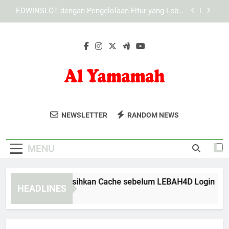
Skip
LEBAH4D dengan Pengelolaan Fitur yang Lebih
to
Terorganisir dan Mudah Dipahami
content
KAYA787 dengan Pengelolaan Fitur yang Lebih
Terorganisir untuk Pengguna Modern
Panduan Membersihkan Cache sebelum
LEBAH4D Login
EDWINSLOT dengan Pengelolaan Fitur yang Lebih
Terorganisir
Al Yamamah
LEBAH4D dengan Pengelolaan Fitur yang Lebih
Dapatkan Layanan Penjualan Dan
Terorganisir dan Mudah Dipahami
NEWSLETTER
RANDOM NEWS
Auto
Perbaikan Mobil Profesional Di Al Yamamah
KAYA787 dengan Pengelolaan Fitur yang Lebih
Terorganisir untuk Pengguna Modern
Auto. Solusi Untuk Kendaraan Anda.
MENU
nduan Membersihkan Cache sebelum LEBAH4D Login
E
HEADLINES
Weeks Ago
3