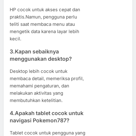
HP cocok untuk akses cepat dan
praktis.Namun, pengguna perlu
teliti saat membaca menu atau
mengetik data karena layar lebih
kecil.
3.Kapan sebaiknya
menggunakan desktop?
Desktop lebih cocok untuk
membaca detail, memeriksa profil,
memahami pengaturan, dan
melakukan aktivitas yang
membutuhkan ketelitian.
4.Apakah tablet cocok untuk
navigasi Pokemon787?
Tablet cocok untuk pengguna yang