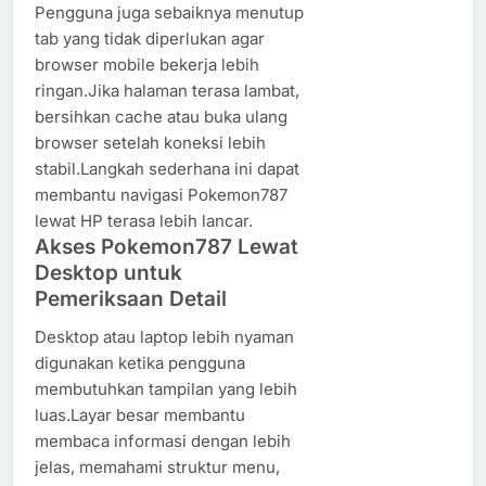
Pengguna juga sebaiknya menutup
tab yang tidak diperlukan agar
browser mobile bekerja lebih
ringan.Jika halaman terasa lambat,
bersihkan cache atau buka ulang
browser setelah koneksi lebih
stabil.Langkah sederhana ini dapat
membantu navigasi Pokemon787
lewat HP terasa lebih lancar.
Akses Pokemon787 Lewat
Desktop untuk
Pemeriksaan Detail
Desktop atau laptop lebih nyaman
digunakan ketika pengguna
membutuhkan tampilan yang lebih
luas.Layar besar membantu
membaca informasi dengan lebih
jelas, memahami struktur menu,