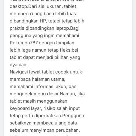
desktop.Dari sisi ukuran, tablet
memberi ruang baca lebih luas
dibandingkan HP, tetapi tetap lebih
praktis dibandingkan laptop.Bagi
pengguna yang ingin memahami
Pokemon787 dengan tampilan
lebih lega namun tetap fleksibel,
tablet dapat menjadi pilihan yang
nyaman.
Navigasi lewat tablet cocok untuk
membaca halaman utama,
memahami informasi akun, dan
mengecek menu dasar.Namun, jika
tablet masih menggunakan
keyboard layar, risiko salah input
tetap perlu diperhatikan.Pengguna
sebaiknya membaca ulang data
sebelum menyimpan perubahan.