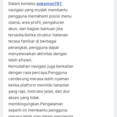
Dalam konteks
pokemon787
,
navigasi yang mudah membantu
pengguna memahami posisi menu
utama, area profil, pengaturan
akun, dan bagian bantuan jika
tersedia.Ketika struktur halaman
terasa familiar di berbagai
perangkat, pengguna dapat
menyelesaikan aktivitas dengan
lebih efisien.
Kemudahan navigasi juga berkaitan
dengan rasa percaya.Pengguna
cenderung merasa lebih nyaman
ketika platform memiliki tampilan
yang rapi, instruksi jelas, dan alur
akses yang tidak
membingungkan.Pengalaman
seperti ini membantu pengguna
merasa lebih siap dalam mengelola