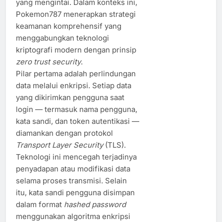
yang mengintai. Dalam konteks ini,
Pokemon787 menerapkan strategi
keamanan komprehensif yang
menggabungkan teknologi
kriptografi modern dengan prinsip
zero trust security
.
Pilar pertama adalah perlindungan
data melalui enkripsi. Setiap data
yang dikirimkan pengguna saat
login — termasuk nama pengguna,
kata sandi, dan token autentikasi —
diamankan dengan protokol
Transport Layer Security
(TLS).
Teknologi ini mencegah terjadinya
penyadapan atau modifikasi data
selama proses transmisi. Selain
itu, kata sandi pengguna disimpan
dalam format
hashed password
menggunakan algoritma enkripsi