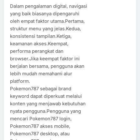
Dalam pengalaman digital, navigasi
yang baik biasanya dipengaruhi
oleh empat faktor utama.Pertama,
struktur menu yang jelas.Kedua,
konsistensi tampilan.Ketiga,
keamanan akses.Keempat,
performa perangkat dan
browser.Jika keempat faktor ini
berjalan bersama, pengguna akan
lebih mudah memahami alur
platform.
Pokemon787 sebagai brand
keyword dapat diperkuat melalui
konten yang menjawab kebutuhan
nyata pengguna.Pengguna yang
mencari Pokemon787 login,
Pokemon787 akses mobile,
Pokemon787 desktop, atau