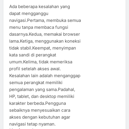
Ada beberapa kesalahan yang
dapat mengganggu
navigasi.Pertama, membuka semua
menu tanpa membaca fungsi
dasarnya.Kedua, memakai browser
lama.Ketiga, menggunakan koneksi
tidak stabil.Keempat, menyimpan
kata sandi di perangkat
umum.Kelima, tidak memeriksa
profil setelah akses awal.
Kesalahan lain adalah menganggap
semua perangkat memiliki
pengalaman yang sama.Padahal,
HP, tablet, dan desktop memiliki
karakter berbeda.Pengguna
sebaiknya menyesuaikan cara
akses dengan kebutuhan agar
navigasi tetap nyaman.