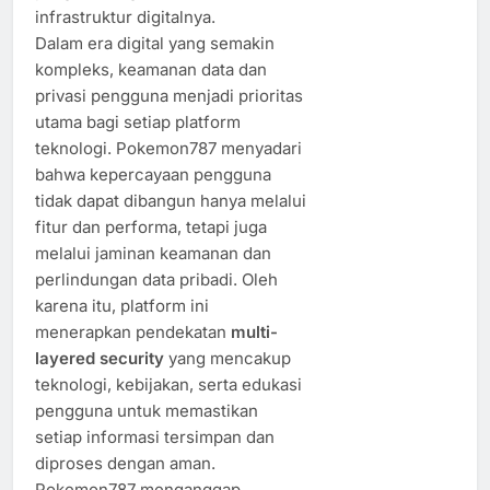
infrastruktur digitalnya.
Dalam era digital yang semakin
kompleks, keamanan data dan
privasi pengguna menjadi prioritas
utama bagi setiap platform
teknologi. Pokemon787 menyadari
bahwa kepercayaan pengguna
tidak dapat dibangun hanya melalui
fitur dan performa, tetapi juga
melalui jaminan keamanan dan
perlindungan data pribadi. Oleh
karena itu, platform ini
menerapkan pendekatan
multi-
layered security
yang mencakup
teknologi, kebijakan, serta edukasi
pengguna untuk memastikan
setiap informasi tersimpan dan
diproses dengan aman.
Pokemon787 menganggap