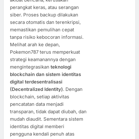
perangkat keras, atau serangan
siber. Proses backup dilakukan
secara otomatis dan terenkripsi,
memastikan pemulihan cepat
tanpa risiko kebocoran informasi.
Melihat arah ke depan,
Pokemon787 terus memperkuat
strategi keamanannya dengan
mengintegrasikan
teknologi
blockchain dan sistem identitas
digital terdesentralisasi
(Decentralized Identity)
. Dengan
blockchain, setiap aktivitas
pencatatan data menjadi
transparan, tidak dapat diubah, dan
mudah diaudit. Sementara sistem
identitas digital memberi
pengguna kendali penuh atas