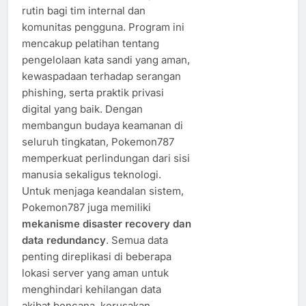
rutin bagi tim internal dan
komunitas pengguna. Program ini
mencakup pelatihan tentang
pengelolaan kata sandi yang aman,
kewaspadaan terhadap serangan
phishing, serta praktik privasi
digital yang baik. Dengan
membangun budaya keamanan di
seluruh tingkatan, Pokemon787
memperkuat perlindungan dari sisi
manusia sekaligus teknologi.
Untuk menjaga keandalan sistem,
Pokemon787 juga memiliki
mekanisme disaster recovery dan
data redundancy
. Semua data
penting direplikasi di beberapa
lokasi server yang aman untuk
menghindari kehilangan data
akibat bencana, kerusakan