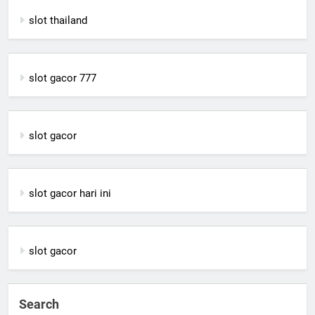
slot thailand
slot gacor 777
slot gacor
slot gacor hari ini
slot gacor
Search