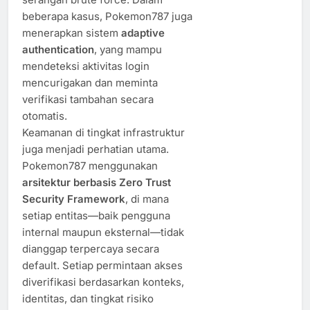
beberapa kasus, Pokemon787 juga
menerapkan sistem
adaptive
authentication
, yang mampu
mendeteksi aktivitas login
mencurigakan dan meminta
verifikasi tambahan secara
otomatis.
Keamanan di tingkat infrastruktur
juga menjadi perhatian utama.
Pokemon787 menggunakan
arsitektur berbasis Zero Trust
Security Framework
, di mana
setiap entitas—baik pengguna
internal maupun eksternal—tidak
dianggap terpercaya secara
default. Setiap permintaan akses
diverifikasi berdasarkan konteks,
identitas, dan tingkat risiko