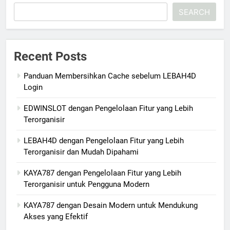
SEARCH
Recent Posts
Panduan Membersihkan Cache sebelum LEBAH4D
Login
EDWINSLOT dengan Pengelolaan Fitur yang Lebih
Terorganisir
LEBAH4D dengan Pengelolaan Fitur yang Lebih
Terorganisir dan Mudah Dipahami
KAYA787 dengan Pengelolaan Fitur yang Lebih
Terorganisir untuk Pengguna Modern
KAYA787 dengan Desain Modern untuk Mendukung
Akses yang Efektif