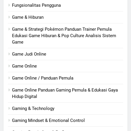
Fungsionalitas Pengguna
Game & Hiburan
Game & Strategi Pokémon Panduan Trainer Pemula
Edukasi Game Hiburan & Pop Culture Analisis Sistem
Game
Game Judi Online
Game Online
Game Online / Panduan Pemula
Game Online Panduan Gaming Pemula & Edukasi Gaya
Hidup Digital
Gaming & Technology
Gaming Mindset & Emotional Control