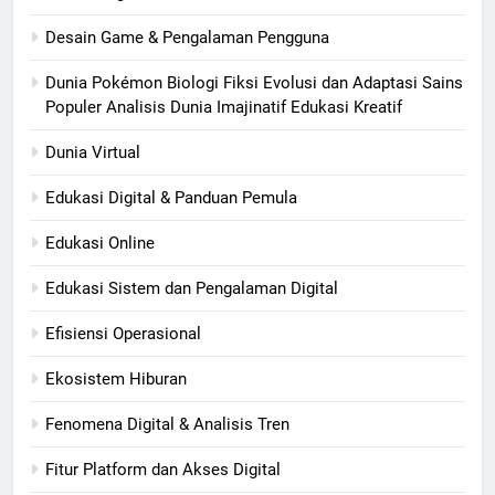
Desain Game & Pengalaman Pengguna
Dunia Pokémon Biologi Fiksi Evolusi dan Adaptasi Sains
Populer Analisis Dunia Imajinatif Edukasi Kreatif
Dunia Virtual
Edukasi Digital & Panduan Pemula
Edukasi Online
Edukasi Sistem dan Pengalaman Digital
Efisiensi Operasional
Ekosistem Hiburan
Fenomena Digital & Analisis Tren
Fitur Platform dan Akses Digital