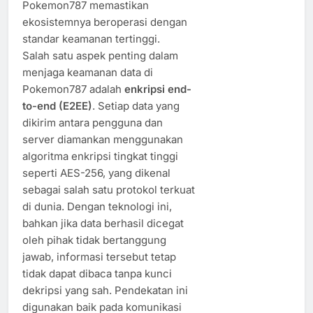
Pokemon787 memastikan
ekosistemnya beroperasi dengan
standar keamanan tertinggi.
Salah satu aspek penting dalam
menjaga keamanan data di
Pokemon787 adalah
enkripsi end-
to-end (E2EE)
. Setiap data yang
dikirim antara pengguna dan
server diamankan menggunakan
algoritma enkripsi tingkat tinggi
seperti AES-256, yang dikenal
sebagai salah satu protokol terkuat
di dunia. Dengan teknologi ini,
bahkan jika data berhasil dicegat
oleh pihak tidak bertanggung
jawab, informasi tersebut tetap
tidak dapat dibaca tanpa kunci
dekripsi yang sah. Pendekatan ini
digunakan baik pada komunikasi