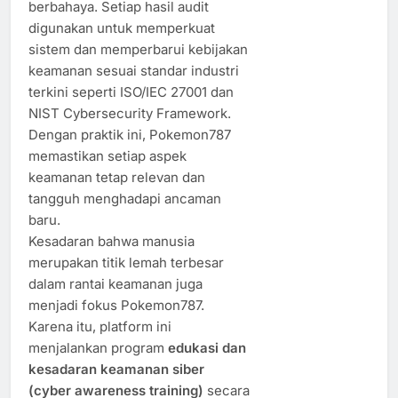
berbahaya. Setiap hasil audit
digunakan untuk memperkuat
sistem dan memperbarui kebijakan
keamanan sesuai standar industri
terkini seperti ISO/IEC 27001 dan
NIST Cybersecurity Framework.
Dengan praktik ini, Pokemon787
memastikan setiap aspek
keamanan tetap relevan dan
tangguh menghadapi ancaman
baru.
Kesadaran bahwa manusia
merupakan titik lemah terbesar
dalam rantai keamanan juga
menjadi fokus Pokemon787.
Karena itu, platform ini
menjalankan program
edukasi dan
kesadaran keamanan siber
(cyber awareness training)
secara