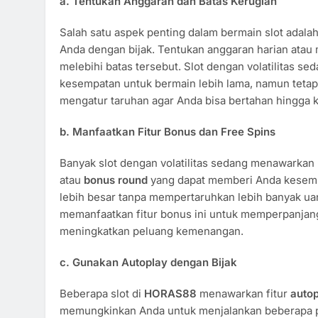
a. Tentukan Anggaran dan Batas Kerugian
Salah satu aspek penting dalam bermain slot adal
Anda dengan bijak. Tentukan anggaran harian atau
melebihi batas tersebut. Slot dengan volatilitas s
kesempatan untuk bermain lebih lama, namun tetap
mengatur taruhan agar Anda bisa bertahan hingga
b. Manfaatkan Fitur Bonus dan Free Spins
Banyak slot dengan volatilitas sedang menawarkan
atau
bonus round
yang dapat memberi Anda kesem
lebih besar tanpa mempertaruhkan lebih banyak ua
memanfaatkan fitur bonus ini untuk memperpanjan
meningkatkan peluang kemenangan.
c. Gunakan Autoplay dengan Bijak
Beberapa slot di
HORAS88
menawarkan fitur
auto
memungkinkan Anda untuk menjalankan beberapa p