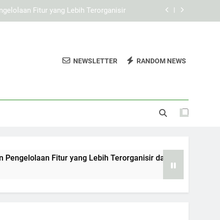
lolaan Fitur yang Lebih Terorganisir
ebih Terorganisir dan Mudah Dipahami
h Terorganisir untuk Pengguna Modern
NEWSLETTER
RANDOM NEWS
ihkan Cache sebelum LEBAH4D Login
amah Auto. Solusi Untuk Kendaraan Anda.
lolaan Fitur yang Lebih Terorganisir
ebih Terorganisir dan Mudah Dipahami
h Terorganisir untuk Pengguna Modern
 Fitur yang Lebih Terorganisir dan Mudah Dipahami
KA
3 