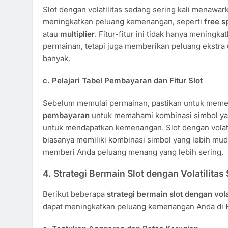
Slot dengan volatilitas sedang sering kali menawa
meningkatkan peluang kemenangan, seperti
free s
atau
multiplier
. Fitur-fitur ini tidak hanya meningk
permainan, tetapi juga memberikan peluang ekstra
banyak.
c. Pelajari Tabel Pembayaran dan Fitur Slot
Sebelum memulai permainan, pastikan untuk meme
pembayaran
untuk memahami kombinasi simbol ya
untuk mendapatkan kemenangan. Slot dengan volati
biasanya memiliki kombinasi simbol yang lebih mud
memberi Anda peluang menang yang lebih sering.
4.
Strategi Bermain Slot dengan Volatilitas
Berikut beberapa
strategi bermain slot dengan vola
dapat meningkatkan peluang kemenangan Anda di