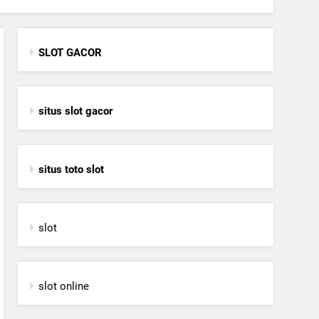
SLOT GACOR
situs slot gacor
situs toto slot
slot
slot online