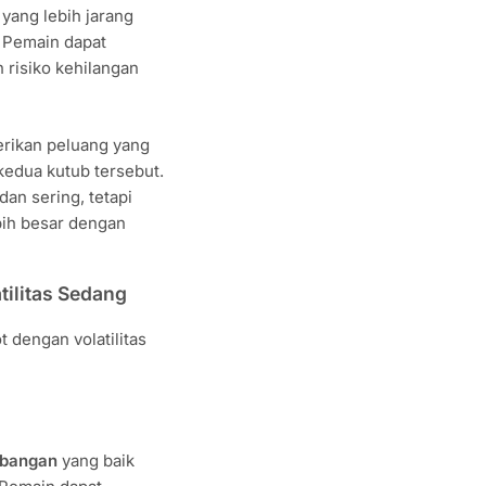
ang lebih jarang
 Pemain dapat
risiko kehilangan
ikan peluang yang
edua kutub tersebut.
an sering, tetapi
bih besar dengan
tilitas Sedang
dengan volatilitas
bangan
yang baik