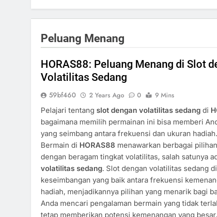
Peluang Menang
HORAS88: Peluang Menang di Slot d
Volatilitas Sedang
59bf460
2 Years Ago
0
9 Mins
Pelajari tentang
slot dengan volatilitas sedang
di
H
bagaimana memilih permainan ini bisa memberi A
yang seimbang antara frekuensi dan ukuran hadiah
Bermain di
HORAS88
menawarkan berbagai pilihan
dengan beragam tingkat volatilitas, salah satunya 
volatilitas sedang
. Slot dengan volatilitas sedang
keseimbangan yang baik antara frekuensi kemenan
hadiah, menjadikannya pilihan yang menarik bagi b
Anda mencari pengalaman bermain yang tidak terlal
tetap memberikan potensi kemenangan yang besar,