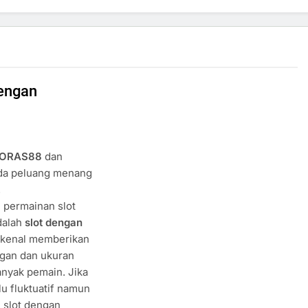
engan
ORAS88
dan
nda peluang menang
.
 permainan slot
adalah
slot dengan
 dikenal memberikan
gan dan ukuran
anyak pemain. Jika
u fluktuatif namun
 slot dengan