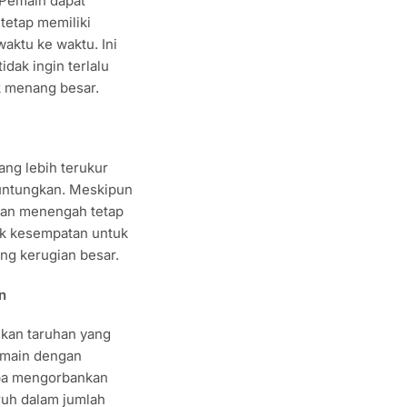
 Pemain dapat
tetap memiliki
aktu ke waktu. Ini
dak ingin terlalu
k menang besar.
ang lebih terukur
untungkan. Meskipun
ran menengah tetap
ak kesempatan untuk
ng kerugian besar.
n
nkan taruhan yang
emain dengan
anpa mengorbankan
ruh dalam jumlah