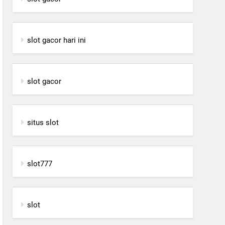
slot gacor hari ini
slot gacor
situs slot
slot777
slot