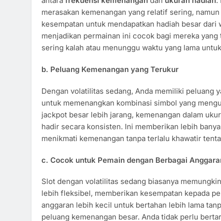
antara
frekuensi kemenangan
dan
ukuran hadiah
.
merasakan kemenangan yang relatif sering, namun 
kesempatan untuk mendapatkan hadiah besar dari w
menjadikan permainan ini cocok bagi mereka yang ti
sering kalah atau menunggu waktu yang lama untu
b. Peluang Kemenangan yang Terukur
Dengan volatilitas sedang, Anda memiliki peluang y
untuk memenangkan kombinasi simbol yang meng
jackpot besar lebih jarang, kemenangan dalam uku
hadir secara konsisten. Ini memberikan lebih bany
menikmati kemenangan tanpa terlalu khawatir tenta
c. Cocok untuk Pemain dengan Berbagai Anggara
Slot dengan volatilitas sedang biasanya memungki
lebih fleksibel, memberikan kesempatan kepada p
anggaran lebih kecil untuk bertahan lebih lama t
peluang kemenangan besar. Anda tidak perlu berta