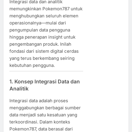
Integrasi data dan analitik
memungkinkan Pokemon787 untuk
menghubungkan seluruh elemen
operasionalnya—mulai dari
pengumpulan data pengguna
hingga penerapan insight untuk
pengembangan produk. Inilah
fondasi dari sistem digital cerdas
yang terus berkembang seiring
kebutuhan pengguna.
1. Konsep Integrasi Data dan
Analitik
Integrasi data adalah proses
menggabungkan berbagai sumber
data menjadi satu kesatuan yang
terkoordinasi. Dalam konteks
Pokemon787, data berasal dari