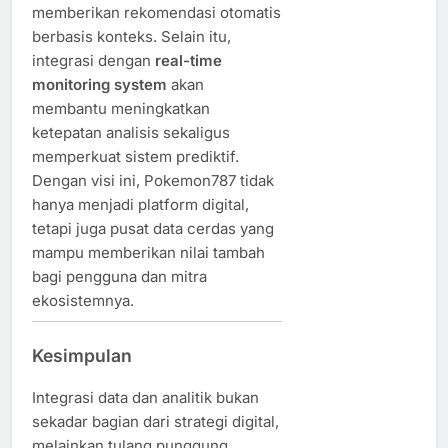
memberikan rekomendasi otomatis
berbasis konteks. Selain itu,
integrasi dengan
real-time
monitoring system
akan
membantu meningkatkan
ketepatan analisis sekaligus
memperkuat sistem prediktif.
Dengan visi ini, Pokemon787 tidak
hanya menjadi platform digital,
tetapi juga pusat data cerdas yang
mampu memberikan nilai tambah
bagi pengguna dan mitra
ekosistemnya.
Kesimpulan
Integrasi data dan analitik bukan
sekadar bagian dari strategi digital,
melainkan tulang punggung