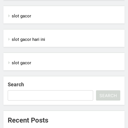
slot gacor
slot gacor hari ini
slot gacor
Search
SEARCH
Recent Posts