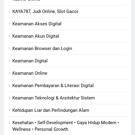
KAYA787, Judi Online, Slot Gacor
Keamanan Akses Digital
Keamanan Akun Digital
Keamanan Browser dan Login
Keamanan Digital
Keamanan Online
Keamanan Pembayaran & Literasi Digital
Keamanan Teknologi & Arsitektur Sistem
Kehidupan Liar dan Perlindungan Alam
Kesehatan • Self-Development • Gaya Hidup Modern •
Wellness • Personal Growth