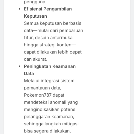
pengguna.
Efisiensi Pengambilan
Keputusan
Semua keputusan berbasis
data—mulai dari pembaruan
fitur, desain antarmuka,
hingga strategi konten—
dapat dilakukan lebih cepat
dan akurat.
Peningkatan Keamanan
Data
Melalui integrasi sistem
pemantauan data,
Pokemon787 dapat
mendeteksi anomali yang
mengindikasikan potensi
pelanggaran keamanan,
sehingga langkah mitigasi
bisa segera dilakukan.