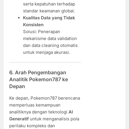
serta kepatuhan terhadap
standar keamanan global.
Kualitas Data yang Tidak
Konsisten
Solusi: Penerapan
mekanisme data validation
dan data cleaning otomatis
untuk menjaga akurasi.
6. Arah Pengembangan
Analitik Pokemon787 ke
Depan
Ke depan, Pokemon787 berencana
memperluas kemampuan
analitiknya dengan teknologi
AI
Generatif
untuk menganalisis pola
perilaku kompleks dan