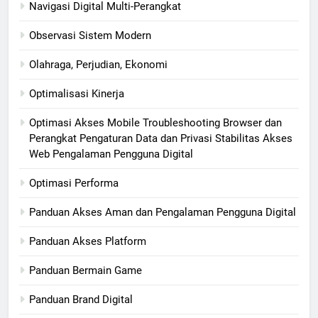
Navigasi Digital Multi-Perangkat
Observasi Sistem Modern
Olahraga, Perjudian, Ekonomi
Optimalisasi Kinerja
Optimasi Akses Mobile Troubleshooting Browser dan
Perangkat Pengaturan Data dan Privasi Stabilitas Akses
Web Pengalaman Pengguna Digital
Optimasi Performa
Panduan Akses Aman dan Pengalaman Pengguna Digital
Panduan Akses Platform
Panduan Bermain Game
Panduan Brand Digital