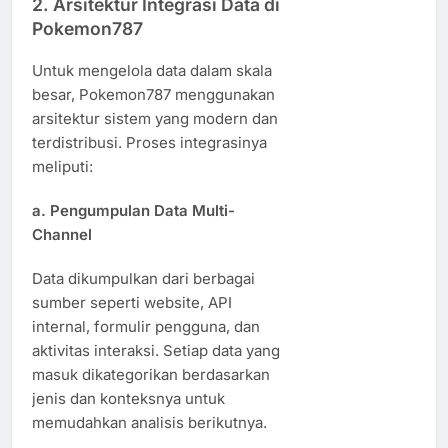
2. Arsitektur Integrasi Data di
Pokemon787
Untuk mengelola data dalam skala
besar, Pokemon787 menggunakan
arsitektur sistem yang modern dan
terdistribusi. Proses integrasinya
meliputi:
a.
Pengumpulan Data Multi-
Channel
Data dikumpulkan dari berbagai
sumber seperti website, API
internal, formulir pengguna, dan
aktivitas interaksi. Setiap data yang
masuk dikategorikan berdasarkan
jenis dan konteksnya untuk
memudahkan analisis berikutnya.