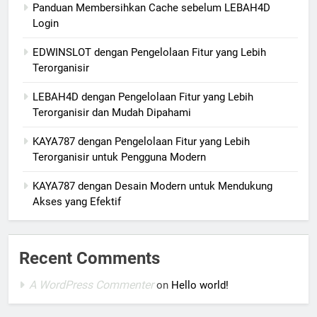
Panduan Membersihkan Cache sebelum LEBAH4D
Login
EDWINSLOT dengan Pengelolaan Fitur yang Lebih
Terorganisir
LEBAH4D dengan Pengelolaan Fitur yang Lebih
Terorganisir dan Mudah Dipahami
KAYA787 dengan Pengelolaan Fitur yang Lebih
Terorganisir untuk Pengguna Modern
KAYA787 dengan Desain Modern untuk Mendukung
Akses yang Efektif
Recent Comments
A WordPress Commenter
on
Hello world!