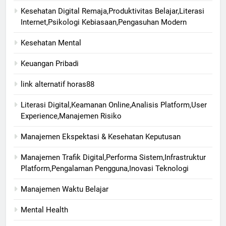
Kesehatan Digital Remaja,Produktivitas Belajar,Literasi
Internet,Psikologi Kebiasaan,Pengasuhan Modern
Kesehatan Mental
Keuangan Pribadi
link alternatif horas88
Literasi Digital,Keamanan Online,Analisis Platform,User
Experience,Manajemen Risiko
Manajemen Ekspektasi & Kesehatan Keputusan
Manajemen Trafik Digital,Performa Sistem,Infrastruktur
Platform,Pengalaman Pengguna,Inovasi Teknologi
Manajemen Waktu Belajar
Mental Health