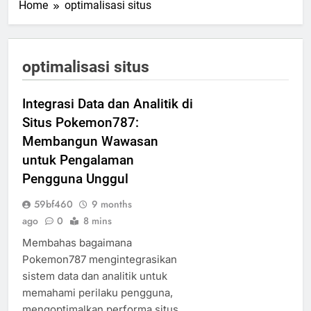
Home
optimalisasi situs
optimalisasi situs
Integrasi Data dan Analitik di
Situs Pokemon787:
Membangun Wawasan
untuk Pengalaman
Pengguna Unggul
59bf460
9 months
ago
0
8 mins
Membahas bagaimana
Pokemon787 mengintegrasikan
sistem data dan analitik untuk
memahami perilaku pengguna,
mengoptimalkan performa situs,