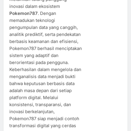
inovasi dalam ekosistem
Pokemon787
. Dengan
memadukan teknologi
pengumpulan data yang canggih,
analitik prediktif, serta pendekatan
berbasis keamanan dan efisiensi,
Pokemon787 berhasil menciptakan
sistem yang adaptif dan
berorientasi pada pengguna.
Keberhasilan dalam mengelola dan
menganalisis data menjadi bukti
bahwa keputusan berbasis data
adalah masa depan dari setiap
platform digital. Melalui
konsistensi, transparansi, dan
inovasi berkelanjutan,
Pokemon787 siap menjadi contoh
transformasi digital yang cerdas