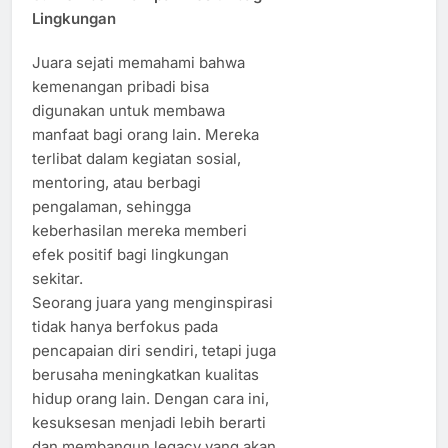
Lingkungan
Juara sejati memahami bahwa
kemenangan pribadi bisa
digunakan untuk membawa
manfaat bagi orang lain. Mereka
terlibat dalam kegiatan sosial,
mentoring, atau berbagi
pengalaman, sehingga
keberhasilan mereka memberi
efek positif bagi lingkungan
sekitar.
Seorang juara yang menginspirasi
tidak hanya berfokus pada
pencapaian diri sendiri, tetapi juga
berusaha meningkatkan kualitas
hidup orang lain. Dengan cara ini,
kesuksesan menjadi lebih berarti
dan membangun legacy yang akan