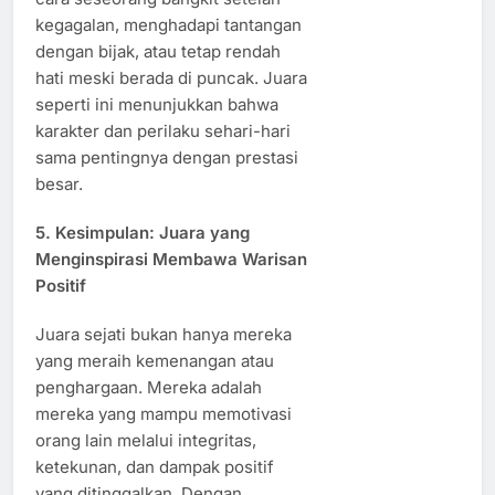
kegagalan, menghadapi tantangan
dengan bijak, atau tetap rendah
hati meski berada di puncak. Juara
seperti ini menunjukkan bahwa
karakter dan perilaku sehari-hari
sama pentingnya dengan prestasi
besar.
5. Kesimpulan: Juara yang
Menginspirasi Membawa Warisan
Positif
Juara sejati bukan hanya mereka
yang meraih kemenangan atau
penghargaan. Mereka adalah
mereka yang mampu memotivasi
orang lain melalui integritas,
ketekunan, dan dampak positif
yang ditinggalkan. Dengan