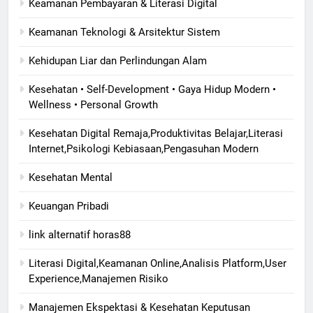
Keamanan Pembayaran & Literasi Digital
Keamanan Teknologi & Arsitektur Sistem
Kehidupan Liar dan Perlindungan Alam
Kesehatan • Self-Development • Gaya Hidup Modern •
Wellness • Personal Growth
Kesehatan Digital Remaja,Produktivitas Belajar,Literasi
Internet,Psikologi Kebiasaan,Pengasuhan Modern
Kesehatan Mental
Keuangan Pribadi
link alternatif horas88
Literasi Digital,Keamanan Online,Analisis Platform,User
Experience,Manajemen Risiko
Manajemen Ekspektasi & Kesehatan Keputusan