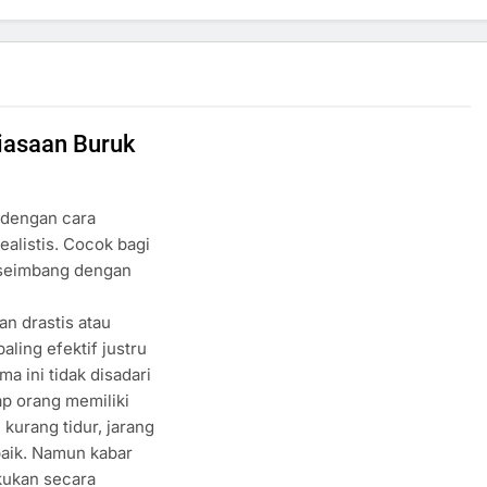
iasaan Buruk
 dengan cara
alistis. Cocok bagi
 seimbang dengan
an drastis atau
aling efektif justru
a ini tidak disadari
p orang memiliki
 kurang tidur, jarang
baik. Namun kabar
kukan secara