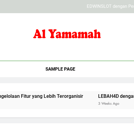
EDWINSLOT dengan Penge
LEBAH4D dengan Pengelolaan Fitur yang L
KAYA787 dengan Pengelolaan Fitur yang Lebi
Panduan Members
Yamamah Auto
Layanan Penjualan Dan Perbaikan Mobil Profesional Di Al Yam
EDWINSLOT dengan Penge
SAMPLE PAGE
LEBAH4D dengan Pengelolaan Fitur yang L
KAYA787 dengan Pengelolaan Fitur yang Lebi
r yang Lebih Terorganisir
LEBAH4D dengan Pengelolaan
3 Weeks Ago