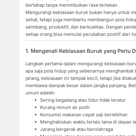
bertahap tanpa menimbulkan rasa tertekan.
Mengurangi kebiasaan buruk bukan hanya untuk me
sehat, tetapi juga membantu membangun pola hidup
seimbang, produktif, dan berkualitas. Dengan pend
setiap orang bisa memulai perubahan positif dari hal
1. Mengenali Kebiasaan Buruk yang Perlu 
Langkah pertama dalam mengurangi kebiasaan bu
apa saja pola hidup yang sebenarnya menghambat
jarang, kebiasaan ini tampak kecil, tetapi jika dilaku
membawa dampak besar dalam jangka panjang. Be
umum adalah:
Sering begadang atau tidur tidak teratur
Kurang minum air putih
Konsumsi makanan cepat saji berlebihan
Menghabiskan waktu terlalu lama di depan l
Jarang bergerak atau berolahraga