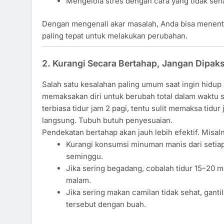
Mengelola stres dengan cara yang tidak seh
Dengan mengenali akar masalah, Anda bisa menent
paling tepat untuk melakukan perubahan.
2. Kurangi Secara Bertahap, Jangan Dipak
Salah satu kesalahan paling umum saat ingin hidup
memaksakan diri untuk berubah total dalam waktu s
terbiasa tidur jam 2 pagi, tentu sulit memaksa tidu
langsung. Tubuh butuh penyesuaian.
Pendekatan bertahap akan jauh lebih efektif. Misal
Kurangi konsumsi minuman manis dari setiap 
seminggu.
Jika sering begadang, cobalah tidur 15–20 me
malam.
Jika sering makan camilan tidak sehat, gantil
tersebut dengan buah.