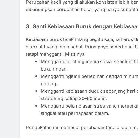
Perubahan kecil yang dilakukan konsisten lebih be
dibandingkan perubahan besar yang hanya sebenta
3. Ganti Kebiasaan Buruk dengan Kebiasaan
Kebiasaan buruk tidak hilang begitu saja; ia harus 
alternatif yang lebih sehat. Prinsipnya sederhana:
tetapi mengganti. Misalnya:
Mengganti scrolling media sosial sebelum 
buku ringan.
Mengganti ngemil berlebihan dengan minum 
potong.
Mengganti kebiasaan duduk sepanjang hari d
stretching setiap 30–60 menit.
Mengganti pelampiasan stres yang merugika
singkat atau pernapasan dalam.
Pendekatan ini membuat perubahan terasa lebih mu