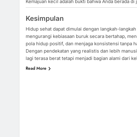
Kemajuan kecil adalah bukti bahwa Anda berada di j
Kesimpulan
Hidup sehat dapat dimulai dengan langkah-langkah
mengurangi kebiasaan buruk secara bertahap, me
pola hidup positif, dan menjaga konsistensi tanpa 
Dengan pendekatan yang realistis dan lebih manusi
lagi terasa berat tetapi menjadi bagian alami dari k
Read More