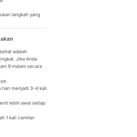
at
ukan langkah yang
sakan
 sehat adalah
ingkat. Jika Anda
r jam 9 malam secara
nya:
hari menjadi 3–4 kali
nit lebih awal setiap
ah 1 kali camilan