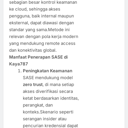
sebagian besar kontrol keamanan
ke cloud, sehingga akses
pengguna, baik internal maupun
eksternal, dapat diawasi dengan
standar yang sama.Metode ini
relevan dengan pola kerja modern
yang mendukung remote access
dan konektivitas global.
Manfaat Penerapan SASE di
Kaya787
Peningkatan Keamanan
SASE mendukung model
zero trust
, di mana setiap
akses diverifikasi secara
ketat berdasarkan identitas,
perangkat, dan
konteks.Skenario seperti
serangan insider atau
pencurian kredensial dapat