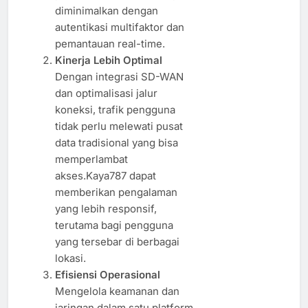
diminimalkan dengan
autentikasi multifaktor dan
pemantauan real-time.
Kinerja Lebih Optimal
Dengan integrasi SD-WAN
dan optimalisasi jalur
koneksi, trafik pengguna
tidak perlu melewati pusat
data tradisional yang bisa
memperlambat
akses.Kaya787 dapat
memberikan pengalaman
yang lebih responsif,
terutama bagi pengguna
yang tersebar di berbagai
lokasi.
Efisiensi Operasional
Mengelola keamanan dan
jaringan dalam satu platform