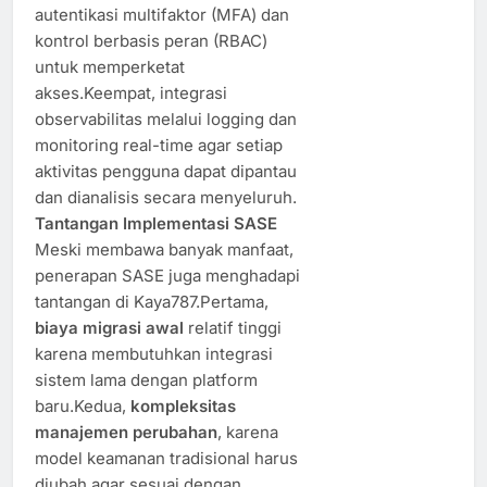
autentikasi multifaktor (MFA) dan
kontrol berbasis peran (RBAC)
untuk memperketat
akses.Keempat, integrasi
observabilitas melalui logging dan
monitoring real-time agar setiap
aktivitas pengguna dapat dipantau
dan dianalisis secara menyeluruh.
Tantangan Implementasi SASE
Meski membawa banyak manfaat,
penerapan SASE juga menghadapi
tantangan di Kaya787.Pertama,
biaya migrasi awal
relatif tinggi
karena membutuhkan integrasi
sistem lama dengan platform
baru.Kedua,
kompleksitas
manajemen perubahan
, karena
model keamanan tradisional harus
diubah agar sesuai dengan