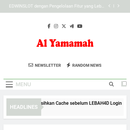
Skip
LEBAH4D dengan Pengelolaan Fitur yang Lebih
to
Terorganisir dan Mudah Dipahami
content
KAYA787 dengan Pengelolaan Fitur yang Lebih
Terorganisir untuk Pengguna Modern
Panduan Membersihkan Cache sebelum
LEBAH4D Login
EDWINSLOT dengan Pengelolaan Fitur yang Lebih
Terorganisir
Al Yamamah
LEBAH4D dengan Pengelolaan Fitur yang Lebih
Dapatkan Layanan Penjualan Dan
Terorganisir dan Mudah Dipahami
NEWSLETTER
RANDOM NEWS
Auto
Perbaikan Mobil Profesional Di Al Yamamah
KAYA787 dengan Pengelolaan Fitur yang Lebih
Terorganisir untuk Pengguna Modern
Auto. Solusi Untuk Kendaraan Anda.
MENU
nduan Membersihkan Cache sebelum LEBAH4D Login
HEADLINES
Weeks Ago
3