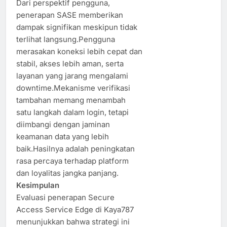
Dari perspektif pengguna,
penerapan SASE memberikan
dampak signifikan meskipun tidak
terlihat langsung.Pengguna
merasakan koneksi lebih cepat dan
stabil, akses lebih aman, serta
layanan yang jarang mengalami
downtime.Mekanisme verifikasi
tambahan memang menambah
satu langkah dalam login, tetapi
diimbangi dengan jaminan
keamanan data yang lebih
baik.Hasilnya adalah peningkatan
rasa percaya terhadap platform
dan loyalitas jangka panjang.
Kesimpulan
Evaluasi penerapan Secure
Access Service Edge di Kaya787
menunjukkan bahwa strategi ini