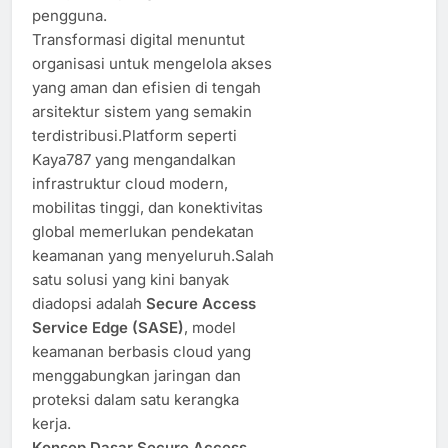
pengguna.
Transformasi digital menuntut
organisasi untuk mengelola akses
yang aman dan efisien di tengah
arsitektur sistem yang semakin
terdistribusi.Platform seperti
Kaya787 yang mengandalkan
infrastruktur cloud modern,
mobilitas tinggi, dan konektivitas
global memerlukan pendekatan
keamanan yang menyeluruh.Salah
satu solusi yang kini banyak
diadopsi adalah
Secure Access
Service Edge (SASE)
, model
keamanan berbasis cloud yang
menggabungkan jaringan dan
proteksi dalam satu kerangka
kerja.
Konsep Dasar Secure Access