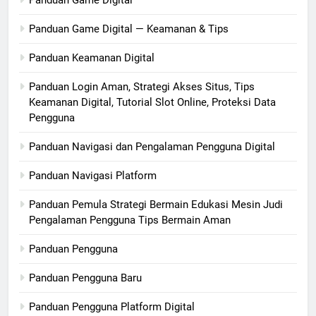
Panduan Game Digital
Panduan Game Digital — Keamanan & Tips
Panduan Keamanan Digital
Panduan Login Aman, Strategi Akses Situs, Tips
Keamanan Digital, Tutorial Slot Online, Proteksi Data
Pengguna
Panduan Navigasi dan Pengalaman Pengguna Digital
Panduan Navigasi Platform
Panduan Pemula Strategi Bermain Edukasi Mesin Judi
Pengalaman Pengguna Tips Bermain Aman
Panduan Pengguna
Panduan Pengguna Baru
Panduan Pengguna Platform Digital