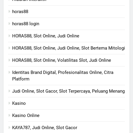
horas88
horas88 login
HORAS88, Slot Online, Judi Online
HORAS88, Slot Online, Judi Online, Slot Bertema Mitologi
HORAS88, Slot Online, Volatilitas Slot, Judi Online
Identitas Brand Digital, Profesionalitas Online, Citra
Platform
Judi Online, Slot Gacor, Slot Terpercaya, Peluang Menang
Kasino
Kasino Online
KAYA787, Judi Online, Slot Gacor