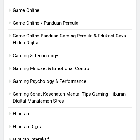
Game Online
Game Online / Panduan Pemula
Game Online Panduan Gaming Pemula & Edukasi Gaya
Hidup Digital
Gaming & Technology
Gaming Mindset & Emotional Control
Gaming Psychology & Performance
Gaming Sehat Kesehatan Mental Tips Gaming Hiburan
Digital Manajemen Stres
Hiburan
Hiburan Digital
Hiburan Interaktif