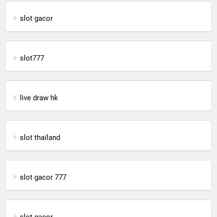
slot gacor
slot777
live draw hk
slot thailand
slot gacor 777