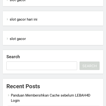
slot gacor
slot gacor hari ini
slot gacor
Search
SEARCH
Recent Posts
Panduan Membersihkan Cache sebelum LEBAH4D
Login