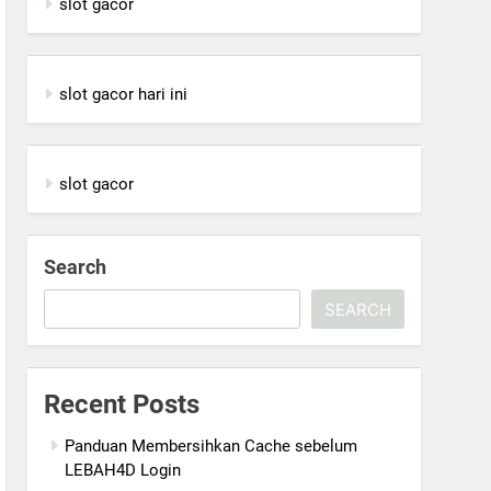
slot gacor
slot gacor hari ini
slot gacor
Search
SEARCH
Recent Posts
Panduan Membersihkan Cache sebelum
LEBAH4D Login