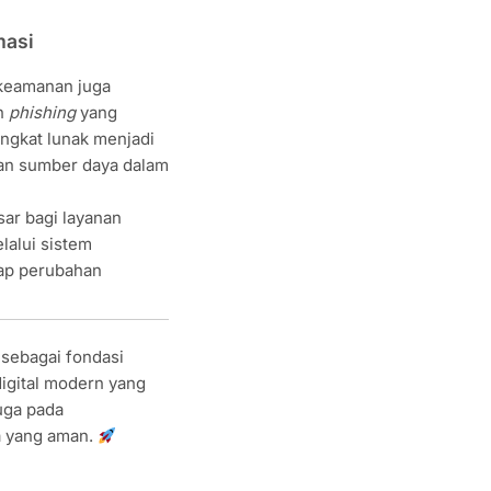
masi
 keamanan juga
an
phishing
yang
angkat lunak menjadi
dan sumber daya dalam
ar bagi layanan
lalui sistem
dap perubahan
sebagai fondasi
igital modern yang
juga pada
a yang aman.