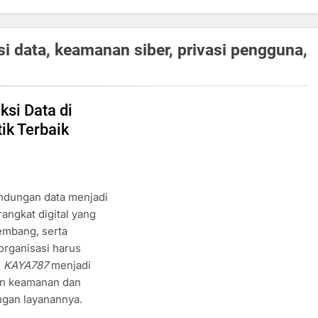
i data, keamanan siber, privasi pengguna,
si Data di
ik Terbaik
lindungan data menjadi
rangkat digital yang
embang, serta
organisasi harus
.
KAYA787
menjadi
kan keamanan dan
ngan layanannya.