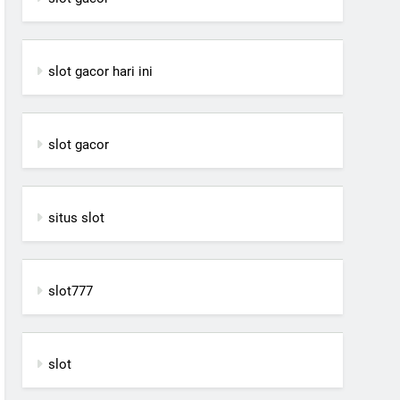
slot gacor hari ini
slot gacor
situs slot
slot777
slot