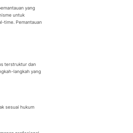
pemantauan yang
kanisme untuk
al-time. Pemantauan
s terstruktur dan
angkah-langkah yang
ak sesuai hukum