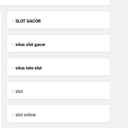
SLOT GACOR
situs slot gacor
situs toto slot
slot
slot online