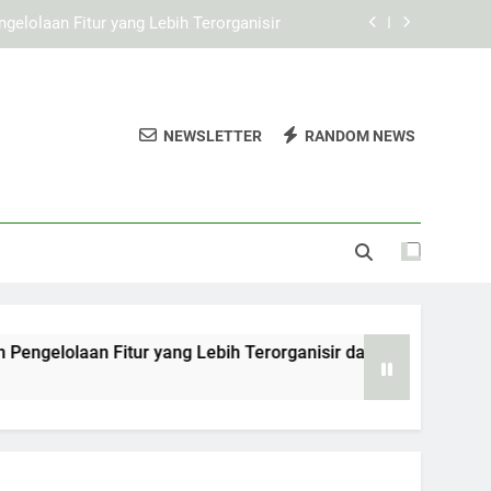
lolaan Fitur yang Lebih Terorganisir
ebih Terorganisir dan Mudah Dipahami
h Terorganisir untuk Pengguna Modern
NEWSLETTER
RANDOM NEWS
ihkan Cache sebelum LEBAH4D Login
amah Auto. Solusi Untuk Kendaraan Anda.
lolaan Fitur yang Lebih Terorganisir
ebih Terorganisir dan Mudah Dipahami
h Terorganisir untuk Pengguna Modern
 Fitur yang Lebih Terorganisir dan Mudah Dipahami
KA
2 