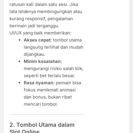
ratusan kali dalam satu sesi. Jika
tata letaknya membingungkan atau
kurang responsif, pengalaman
bermain jadi terganggu.
UI/UX yang baik memberikan:
Akses cepat:
tombol utama
langsung terlihat dan mudah
dijangkau.
Minim kesalahan:
mengurangi risiko salah klik,
seperti bet terlalu besar.
Rasa nyaman:
pemain bisa
fokus menikmati animasi
dan bonus, bukan ribet
mencari tombol.
2. Tombol Utama dalam
Slot Online