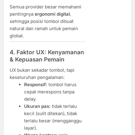
Semua provider besar memahami
pentingnya
ergonomi digital
,
sehingga posisi tombol dibuat
natural dan ramah untuk pemain
global.
4. Faktor UX: Kenyamanan
& Kepuasan Pemain
UX bukan sekadar tombol, tapi
keseluruhan pengalaman:
Responsif:
tombol harus
cepat merespons tanpa
delay.
Ukuran pas:
tidak terlalu
kecil (sulit ditekan), tidak
terlalu besar (mengganggu
layar).