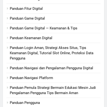
Panduan Fitur Digital
Panduan Game Digital
Panduan Game Digital — Keamanan & Tips
Panduan Keamanan Digital
Panduan Login Aman, Strategi Akses Situs, Tips
Keamanan Digital, Tutorial Slot Online, Proteksi Data
Pengguna
Panduan Navigasi dan Pengalaman Pengguna Digital
Panduan Navigasi Platform
Panduan Pemula Strategi Bermain Edukasi Mesin Judi
Pengalaman Pengguna Tips Bermain Aman
Panduan Pengguna