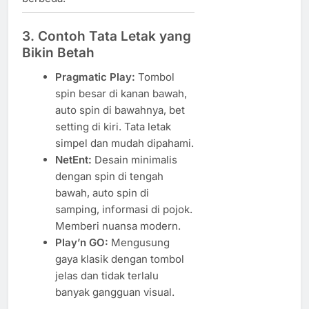
3. Contoh Tata Letak yang
Bikin Betah
Pragmatic Play:
Tombol
spin besar di kanan bawah,
auto spin di bawahnya, bet
setting di kiri. Tata letak
simpel dan mudah dipahami.
NetEnt:
Desain minimalis
dengan spin di tengah
bawah, auto spin di
samping, informasi di pojok.
Memberi nuansa modern.
Play’n GO:
Mengusung
gaya klasik dengan tombol
jelas dan tidak terlalu
banyak gangguan visual.