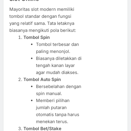
Mayoritas slot modern memiliki
tombol standar dengan fungsi
yang relatif sama. Tata letaknya
biasanya mengikuti pola berikut:
Tombol Spin
Tombol terbesar dan
paling menonjol.
Biasanya diletakkan di
tengah kanan layar
agar mudah diakses.
Tombol Auto Spin
Bersebelahan dengan
spin manual.
Memberi pilihan
jumlah putaran
otomatis tanpa harus
menekan terus.
Tombol Bet/Stake