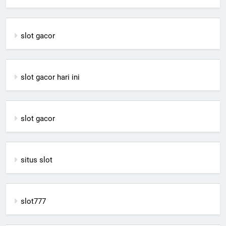
slot gacor
slot gacor hari ini
slot gacor
situs slot
slot777