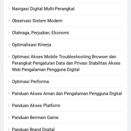
Navigasi Digital Multi-Perangkat
Observasi Sistem Modern
Olahraga, Perjudian, Ekonomi
Optimalisasi Kinerja
Optimasi Akses Mobile Troubleshooting Browser dan
Perangkat Pengaturan Data dan Privasi Stabilitas Akses
Web Pengalaman Pengguna Digital
Optimasi Performa
Panduan Akses Aman dan Pengalaman Pengguna Digital
Panduan Akses Platform
Panduan Bermain Game
Panduan Brand Digital