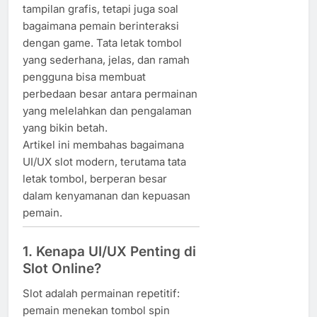
tampilan grafis, tetapi juga soal
bagaimana pemain berinteraksi
dengan game. Tata letak tombol
yang sederhana, jelas, dan ramah
pengguna bisa membuat
perbedaan besar antara permainan
yang melelahkan dan pengalaman
yang bikin betah.
Artikel ini membahas bagaimana
UI/UX slot modern, terutama tata
letak tombol, berperan besar
dalam kenyamanan dan kepuasan
pemain.
1. Kenapa UI/UX Penting di
Slot Online?
Slot adalah permainan repetitif:
pemain menekan tombol spin