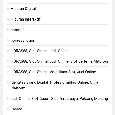
Hiburan Digital
Hiburan Interaktif
horas88
horas88 login
HORAS88, Slot Online, Judi Online
HORAS88, Slot Online, Judi Online, Slot Bertema Mitologi
HORAS88, Slot Online, Volatilitas Slot, Judi Online
Identitas Brand Digital, Profesionalitas Online, Citra
Platform
Judi Online, Slot Gacor, Slot Terpercaya, Peluang Menang
Kasino