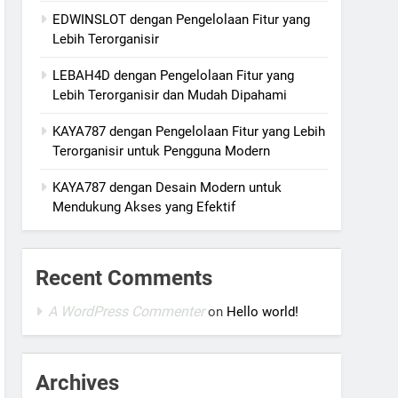
EDWINSLOT dengan Pengelolaan Fitur yang
Lebih Terorganisir
LEBAH4D dengan Pengelolaan Fitur yang
Lebih Terorganisir dan Mudah Dipahami
KAYA787 dengan Pengelolaan Fitur yang Lebih
Terorganisir untuk Pengguna Modern
KAYA787 dengan Desain Modern untuk
Mendukung Akses yang Efektif
Recent Comments
A WordPress Commenter
on
Hello world!
Archives