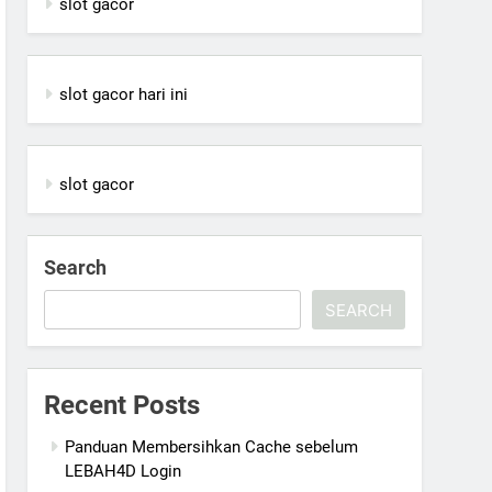
slot gacor
slot gacor hari ini
slot gacor
Search
SEARCH
Recent Posts
Panduan Membersihkan Cache sebelum
LEBAH4D Login