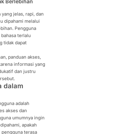
ak Berlebihan
yang jelas, rapi, dan
u dipahami melalui
lebihan. Pengguna
bahasa terlalu
g tidak dapat
nan, panduan akses,
arena informasi yang
ukatif dan justru
rsebut.
a dalam
engguna adalah
es akses dan
gguna umumnya ingin
 dipahami, apakah
n pengguna terasa