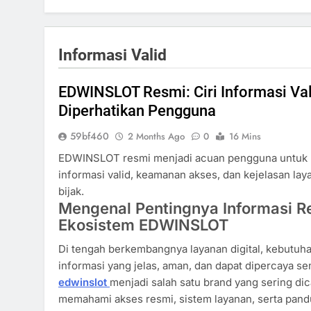
Informasi Valid
EDWINSLOT Resmi: Ciri Informasi Val
Diperhatikan Pengguna
59bf460
2 Months Ago
0
16 Mins
EDWINSLOT resmi menjadi acuan pengguna untuk 
informasi valid, keamanan akses, dan kejelasan laya
bijak.
Mengenal Pentingnya Informasi R
Ekosistem EDWINSLOT
Di tengah berkembangnya layanan digital, kebutu
informasi yang jelas, aman, dan dapat dipercaya s
edwinslot
menjadi salah satu brand yang sering di
memahami akses resmi, sistem layanan, serta pan