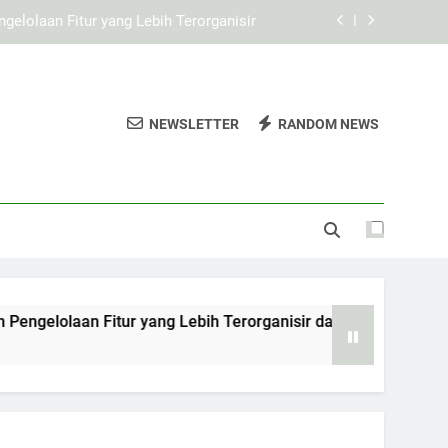
lolaan Fitur yang Lebih Terorganisir
ebih Terorganisir dan Mudah Dipahami
h Terorganisir untuk Pengguna Modern
NEWSLETTER
RANDOM NEWS
ihkan Cache sebelum LEBAH4D Login
amah Auto. Solusi Untuk Kendaraan Anda.
lolaan Fitur yang Lebih Terorganisir
ebih Terorganisir dan Mudah Dipahami
h Terorganisir untuk Pengguna Modern
 Fitur yang Lebih Terorganisir dan Mudah Dipahami
KA
2 