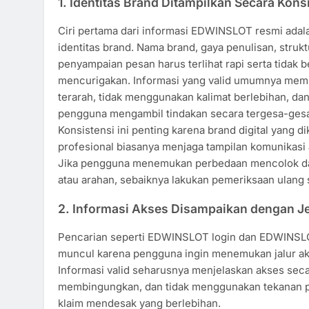
1. Identitas Brand Ditampilkan Secara Kons
Ciri pertama dari informasi EDWINSLOT resmi adal
identitas brand. Nama brand, gaya penulisan, strukt
penyampaian pesan harus terlihat rapi serta tidak
mencurigakan. Informasi yang valid umumnya memil
terarah, tidak menggunakan kalimat berlebihan, da
pengguna mengambil tindakan secara tergesa-ges
Konsistensi ini penting karena brand digital yang di
profesional biasanya menjaga tampilan komunikasi 
Jika pengguna menemukan perbedaan mencolok dal
atau arahan, sebaiknya lakukan pemeriksaan ulang
2. Informasi Akses Disampaikan dengan J
Pencarian seperti EDWINSLOT login dan EDWINSLOT
muncul karena pengguna ingin menemukan jalur ak
Informasi valid seharusnya menjelaskan akses secar
membingungkan, dan tidak menggunakan tekanan ps
klaim mendesak yang berlebihan.