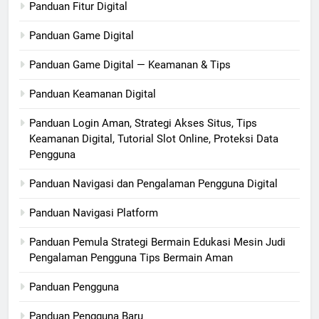
Panduan Fitur Digital
Panduan Game Digital
Panduan Game Digital — Keamanan & Tips
Panduan Keamanan Digital
Panduan Login Aman, Strategi Akses Situs, Tips
Keamanan Digital, Tutorial Slot Online, Proteksi Data
Pengguna
Panduan Navigasi dan Pengalaman Pengguna Digital
Panduan Navigasi Platform
Panduan Pemula Strategi Bermain Edukasi Mesin Judi
Pengalaman Pengguna Tips Bermain Aman
Panduan Pengguna
Panduan Pengguna Baru