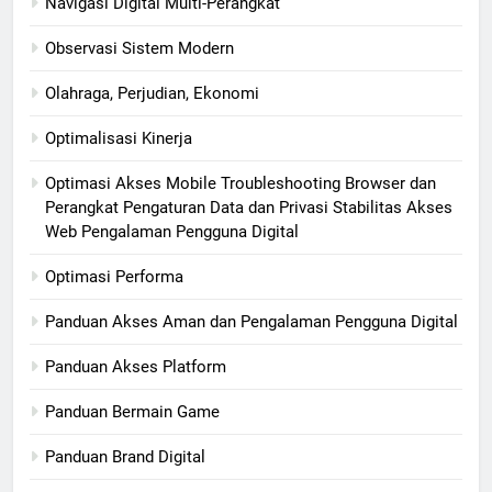
Navigasi Digital Multi-Perangkat
Observasi Sistem Modern
Olahraga, Perjudian, Ekonomi
Optimalisasi Kinerja
Optimasi Akses Mobile Troubleshooting Browser dan
Perangkat Pengaturan Data dan Privasi Stabilitas Akses
Web Pengalaman Pengguna Digital
Optimasi Performa
Panduan Akses Aman dan Pengalaman Pengguna Digital
Panduan Akses Platform
Panduan Bermain Game
Panduan Brand Digital