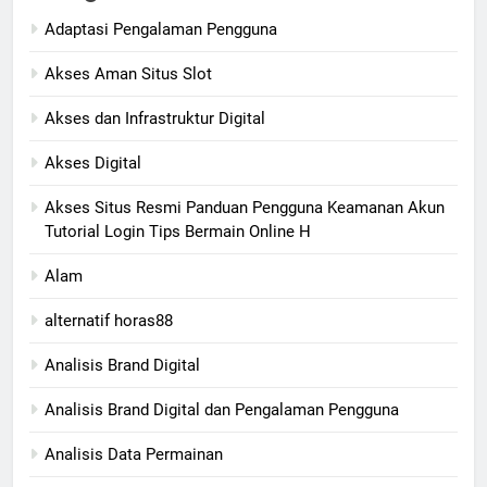
Adaptasi Pengalaman Pengguna
Akses Aman Situs Slot
Akses dan Infrastruktur Digital
Akses Digital
Akses Situs Resmi Panduan Pengguna Keamanan Akun
Tutorial Login Tips Bermain Online H
Alam
alternatif horas88
Analisis Brand Digital
Analisis Brand Digital dan Pengalaman Pengguna
Analisis Data Permainan