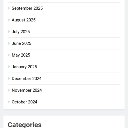
September 2025
August 2025
July 2025
June 2025
May 2025
January 2025
December 2024
November 2024
October 2024
Categories