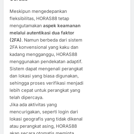
Meskipun mengedepankan
fleksibilitas, HORAS88 tetap
mengutamakan
aspek keamanan
melalui autentikasi dua faktor
(2FA)
. Namun berbeda dari sistem
2FA konvensional yang kaku dan
kadang mengganggu, HORAS88
menggunakan pendekatan adaptif.
Sistem dapat mengenali perangkat
dan lokasi yang biasa digunakan,
sehingga proses verifikasi menjadi
lebih cepat untuk perangkat yang
telah dipercaya.
Jika ada aktivitas yang
mencurigakan, seperti login dari
lokasi geografis yang tidak dikenal
atau perangkat asing, HORAS88
akan secara otomatis meminta