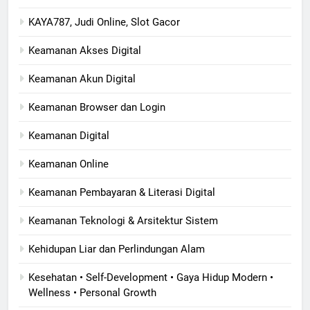
KAYA787, Judi Online, Slot Gacor
Keamanan Akses Digital
Keamanan Akun Digital
Keamanan Browser dan Login
Keamanan Digital
Keamanan Online
Keamanan Pembayaran & Literasi Digital
Keamanan Teknologi & Arsitektur Sistem
Kehidupan Liar dan Perlindungan Alam
Kesehatan • Self-Development • Gaya Hidup Modern •
Wellness • Personal Growth