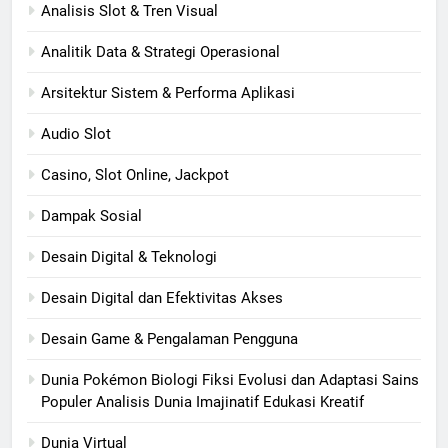
Analisis Slot & Tren Visual
Analitik Data & Strategi Operasional
Arsitektur Sistem & Performa Aplikasi
Audio Slot
Casino, Slot Online, Jackpot
Dampak Sosial
Desain Digital & Teknologi
Desain Digital dan Efektivitas Akses
Desain Game & Pengalaman Pengguna
Dunia Pokémon Biologi Fiksi Evolusi dan Adaptasi Sains
Populer Analisis Dunia Imajinatif Edukasi Kreatif
Dunia Virtual