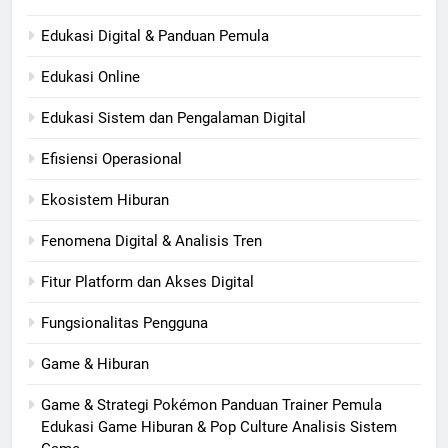
Edukasi Digital & Panduan Pemula
Edukasi Online
Edukasi Sistem dan Pengalaman Digital
Efisiensi Operasional
Ekosistem Hiburan
Fenomena Digital & Analisis Tren
Fitur Platform dan Akses Digital
Fungsionalitas Pengguna
Game & Hiburan
Game & Strategi Pokémon Panduan Trainer Pemula
Edukasi Game Hiburan & Pop Culture Analisis Sistem