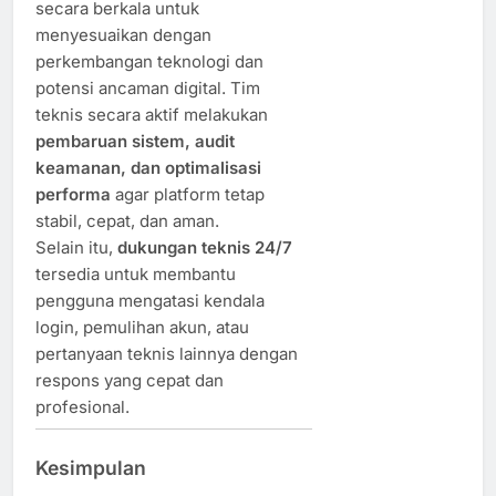
secara berkala untuk
menyesuaikan dengan
perkembangan teknologi dan
potensi ancaman digital. Tim
teknis secara aktif melakukan
pembaruan sistem, audit
keamanan, dan optimalisasi
performa
agar platform tetap
stabil, cepat, dan aman.
Selain itu,
dukungan teknis 24/7
tersedia untuk membantu
pengguna mengatasi kendala
login, pemulihan akun, atau
pertanyaan teknis lainnya dengan
respons yang cepat dan
profesional.
Kesimpulan