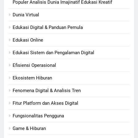
Populer Analisis Dunia Imajinatif Edukasi Kreatif
Dunia Virtual
Edukasi Digital & Panduan Pemula
Edukasi Online
Edukasi Sistem dan Pengalaman Digital
Efisiensi Operasional
Ekosistem Hiburan
Fenomena Digital & Analisis Tren
Fitur Platform dan Akses Digital
Fungsionalitas Pengguna
Game & Hiburan