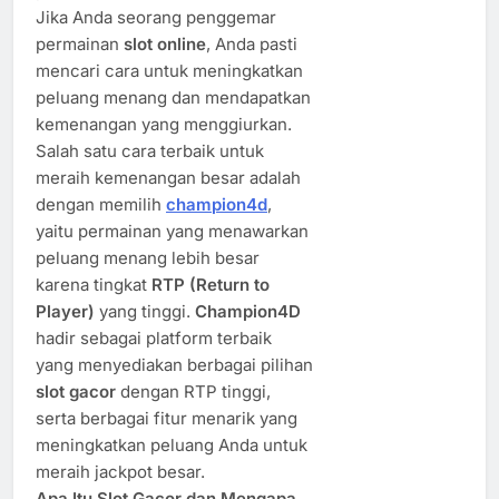
Jika Anda seorang penggemar
permainan
slot online
, Anda pasti
mencari cara untuk meningkatkan
peluang menang dan mendapatkan
kemenangan yang menggiurkan.
Salah satu cara terbaik untuk
meraih kemenangan besar adalah
dengan memilih
champion4d
,
yaitu permainan yang menawarkan
peluang menang lebih besar
karena tingkat
RTP (Return to
Player)
yang tinggi.
Champion4D
hadir sebagai platform terbaik
yang menyediakan berbagai pilihan
slot gacor
dengan RTP tinggi,
serta berbagai fitur menarik yang
meningkatkan peluang Anda untuk
meraih jackpot besar.
Apa Itu Slot Gacor dan Mengapa