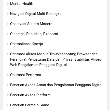
Mental Health
Navigasi Digital Multi-Perangkat
Observasi Sistem Modern
Olahraga, Perjudian, Ekonomi
Optimalisasi Kinerja
Optimasi Akses Mobile Troubleshooting Browser dan
Perangkat Pengaturan Data dan Privasi Stabilitas Akses
Web Pengalaman Pengguna Digital
Optimasi Performa
Panduan Akses Aman dan Pengalaman Pengguna Digital
Panduan Akses Platform
Panduan Bermain Game