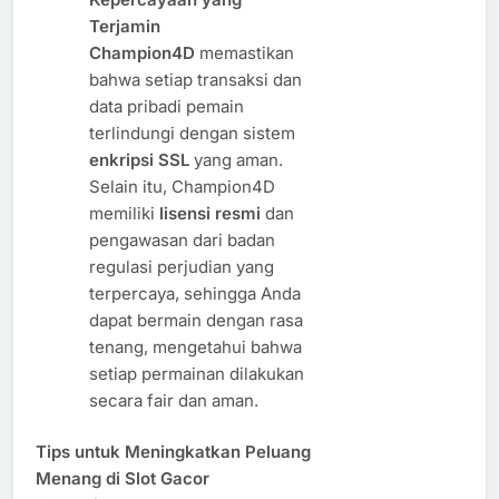
Terjamin
Champion4D
memastikan
bahwa setiap transaksi dan
data pribadi pemain
terlindungi dengan sistem
enkripsi SSL
yang aman.
Selain itu, Champion4D
memiliki
lisensi resmi
dan
pengawasan dari badan
regulasi perjudian yang
terpercaya, sehingga Anda
dapat bermain dengan rasa
tenang, mengetahui bahwa
setiap permainan dilakukan
secara fair dan aman.
Tips untuk Meningkatkan Peluang
Menang di Slot Gacor