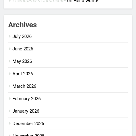
A WordPress Commenter
on
Hello world!
Archives
July 2026
June 2026
May 2026
April 2026
March 2026
February 2026
January 2026
December 2025
November 2025