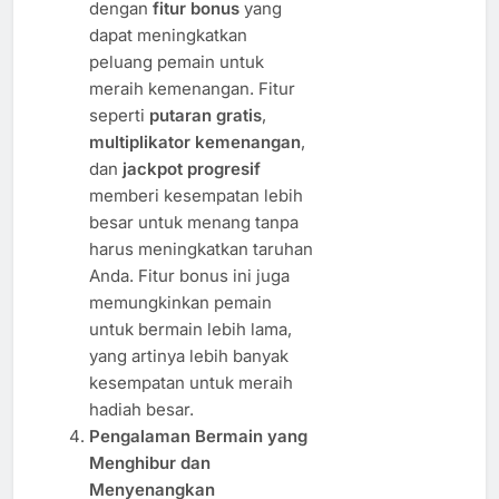
dengan
fitur bonus
yang
dapat meningkatkan
peluang pemain untuk
meraih kemenangan. Fitur
seperti
putaran gratis
,
multiplikator kemenangan
,
dan
jackpot progresif
memberi kesempatan lebih
besar untuk menang tanpa
harus meningkatkan taruhan
Anda. Fitur bonus ini juga
memungkinkan pemain
untuk bermain lebih lama,
yang artinya lebih banyak
kesempatan untuk meraih
hadiah besar.
Pengalaman Bermain yang
Menghibur dan
Menyenangkan