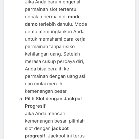
Jika Anda baru mengenal
permainan slot tertentu,
cobalah bermain di
mode
demo
terlebih dahulu. Mode
demo memungkinkan Anda
untuk memahami cara kerja
permainan tanpa risiko
kehilangan uang. Setelah
merasa cukup percaya diri,
Anda bisa beralih ke
permainan dengan uang asli
dan mulai meraih
kemenangan besar.
Pilih Slot dengan Jackpot
Progresif
Jika Anda mencari
kemenangan besar, pilihlah
slot dengan
jackpot
progresif
. Jackpot ini terus