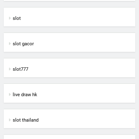
slot
slot gacor
slot777
live draw hk
slot thailand