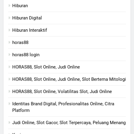
Hiburan
Hiburan Digital
Hiburan Interaktif
horas88
horas88 login
HORAS88, Slot Online, Judi Online
HORAS88, Slot Online, Judi Online, Slot Bertema Mitologi
HORAS88, Slot Online, Volatilitas Slot, Judi Online
Identitas Brand Digital, Profesionalitas Online, Citra
Platform
Judi Online, Slot Gacor, Slot Terpercaya, Peluang Menang