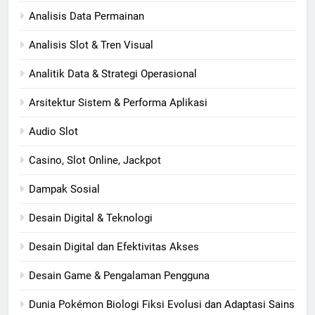
Analisis Data Permainan
Analisis Slot & Tren Visual
Analitik Data & Strategi Operasional
Arsitektur Sistem & Performa Aplikasi
Audio Slot
Casino, Slot Online, Jackpot
Dampak Sosial
Desain Digital & Teknologi
Desain Digital dan Efektivitas Akses
Desain Game & Pengalaman Pengguna
Dunia Pokémon Biologi Fiksi Evolusi dan Adaptasi Sains