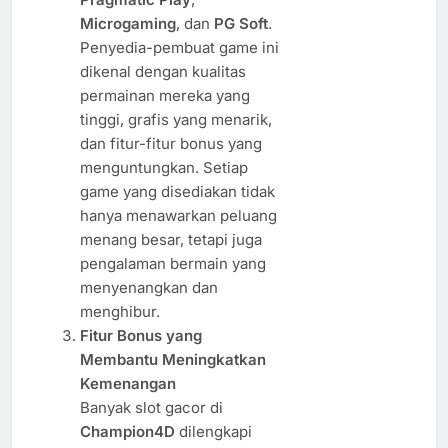
Microgaming
, dan
PG Soft
.
Penyedia-pembuat game ini
dikenal dengan kualitas
permainan mereka yang
tinggi, grafis yang menarik,
dan fitur-fitur bonus yang
menguntungkan. Setiap
game yang disediakan tidak
hanya menawarkan peluang
menang besar, tetapi juga
pengalaman bermain yang
menyenangkan dan
menghibur.
Fitur Bonus yang
Membantu Meningkatkan
Kemenangan
Banyak slot gacor di
Champion4D
dilengkapi