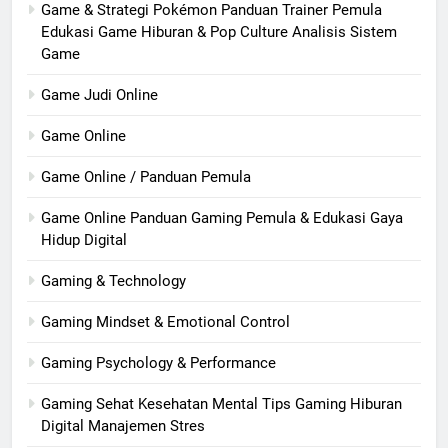
Game & Strategi Pokémon Panduan Trainer Pemula
Edukasi Game Hiburan & Pop Culture Analisis Sistem
Game
Game Judi Online
Game Online
Game Online / Panduan Pemula
Game Online Panduan Gaming Pemula & Edukasi Gaya
Hidup Digital
Gaming & Technology
Gaming Mindset & Emotional Control
Gaming Psychology & Performance
Gaming Sehat Kesehatan Mental Tips Gaming Hiburan
Digital Manajemen Stres