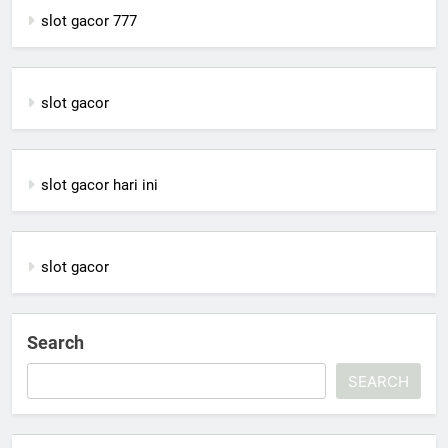
slot gacor 777
slot gacor
slot gacor hari ini
slot gacor
Search
SEARCH