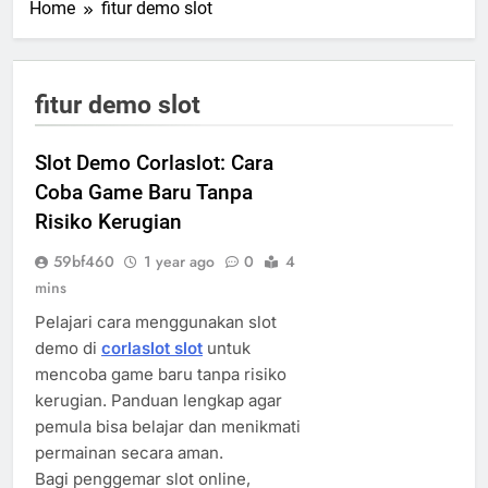
Home
fitur demo slot
fitur demo slot
Slot Demo Corlaslot: Cara
Coba Game Baru Tanpa
Risiko Kerugian
59bf460
1 year ago
0
4
mins
Pelajari cara menggunakan slot
demo di
corlaslot slot
untuk
mencoba game baru tanpa risiko
kerugian. Panduan lengkap agar
pemula bisa belajar dan menikmati
permainan secara aman.
Bagi penggemar slot online,