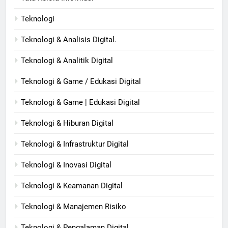
Teknologi
Teknologi & Analisis Digital.
Teknologi & Analitik Digital
Teknologi & Game / Edukasi Digital
Teknologi & Game | Edukasi Digital
Teknologi & Hiburan Digital
Teknologi & Infrastruktur Digital
Teknologi & Inovasi Digital
Teknologi & Keamanan Digital
Teknologi & Manajemen Risiko
Teknologi & Pengalaman Digital