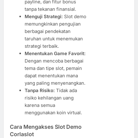
payline, dan fitur bonus
tanpa tekanan finansial.
Menguji Strategi:
Slot demo
memungkinkan pengujian
berbagai pendekatan
taruhan untuk menemukan
strategi terbaik.
Menentukan Game Favorit:
Dengan mencoba berbagai
tema dan tipe slot, pemain
dapat menentukan mana
yang paling menyenangkan.
Tanpa Risiko:
Tidak ada
risiko kehilangan uang
karena semua
menggunakan koin virtual.
Cara Mengakses Slot Demo
Corlaslot