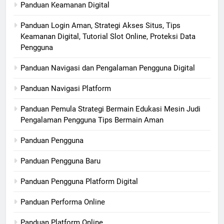
Panduan Keamanan Digital
Panduan Login Aman, Strategi Akses Situs, Tips
Keamanan Digital, Tutorial Slot Online, Proteksi Data
Pengguna
Panduan Navigasi dan Pengalaman Pengguna Digital
Panduan Navigasi Platform
Panduan Pemula Strategi Bermain Edukasi Mesin Judi
Pengalaman Pengguna Tips Bermain Aman
Panduan Pengguna
Panduan Pengguna Baru
Panduan Pengguna Platform Digital
Panduan Performa Online
Panduan Platform Online