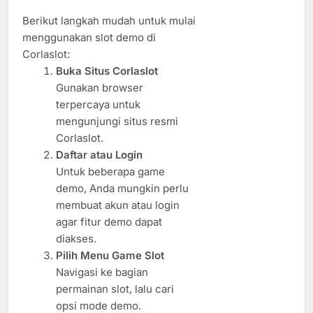
Berikut langkah mudah untuk mulai
menggunakan slot demo di
Corlaslot:
Buka Situs Corlaslot
Gunakan browser
terpercaya untuk
mengunjungi situs resmi
Corlaslot.
Daftar atau Login
Untuk beberapa game
demo, Anda mungkin perlu
membuat akun atau login
agar fitur demo dapat
diakses.
Pilih Menu Game Slot
Navigasi ke bagian
permainan slot, lalu cari
opsi mode demo.