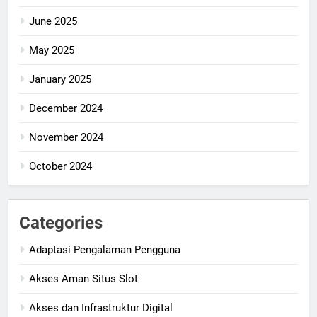
June 2025
May 2025
January 2025
December 2024
November 2024
October 2024
Categories
Adaptasi Pengalaman Pengguna
Akses Aman Situs Slot
Akses dan Infrastruktur Digital