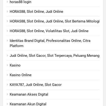
horas88 login
HORAS88, Slot Online, Judi Online
HORAS88, Slot Online, Judi Online, Slot Bertema Mitologi
HORAS88, Slot Online, Volatilitas Slot, Judi Online
Identitas Brand Digital, Profesionalitas Online, Citra
Platform
Judi Online, Slot Gacor, Slot Terpercaya, Peluang Menang
Kasino
Kasino Online
KAYA787, Judi Online, Slot Gacor
Keamanan Akses Digital
Keamanan Akun Digital