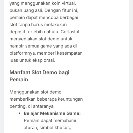
yang menggunakan koin virtual,
bukan uang asli. Dengan fitur ini,
pemain dapat mencoba berbagai
slot tanpa harus melakukan
deposit terlebih dahulu. Corlaslot
menyediakan slot demo untuk
hampir semua game yang ada di
platformnya, memberi kesempatan
luas untuk eksplorasi.
Manfaat Slot Demo bagi
Pemain
Menggunakan slot demo
memberikan beberapa keuntungan
penting, di antaranya:
Belajar Mekanisme Game:
Pemain dapat memahami
aturan, simbol khusus,