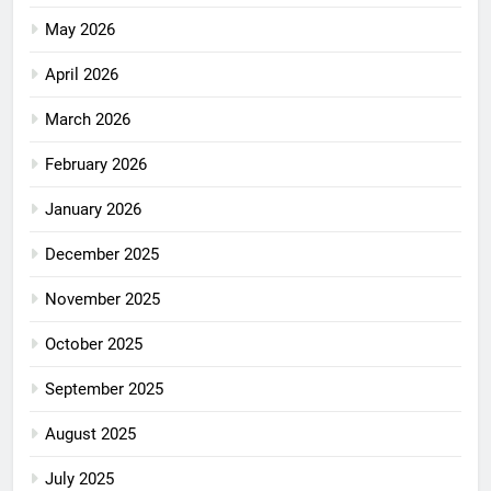
May 2026
April 2026
March 2026
February 2026
January 2026
December 2025
November 2025
October 2025
September 2025
August 2025
July 2025