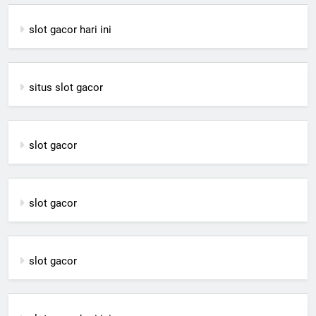
slot gacor hari ini
situs slot gacor
slot gacor
slot gacor
slot gacor