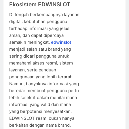
Ekosistem EDWINSLOT
Di tengah berkembangnya layanan
digital, kebutuhan pengguna
terhadap informasi yang jelas,
aman, dan dapat dipercaya
semakin meningkat.
edwinslot
menjadi salah satu brand yang
sering dicari pengguna untuk
memahami akses resmi, sistem
layanan, serta panduan
penggunaan yang lebih terarah.
Namun, banyaknya informasi yang
beredar membuat pengguna perlu
lebih selektif dalam menilai mana
informasi yang valid dan mana
yang berpotensi menyesatkan.
EDWINSLOT resmi bukan hanya
berkaitan dengan nama brand,