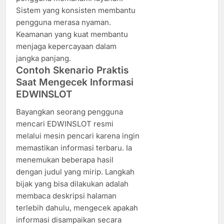
Sistem yang konsisten membantu
pengguna merasa nyaman.
Keamanan yang kuat membantu
menjaga kepercayaan dalam
jangka panjang.
Contoh Skenario Praktis
Saat Mengecek Informasi
EDWINSLOT
Bayangkan seorang pengguna
mencari EDWINSLOT resmi
melalui mesin pencari karena ingin
memastikan informasi terbaru. Ia
menemukan beberapa hasil
dengan judul yang mirip. Langkah
bijak yang bisa dilakukan adalah
membaca deskripsi halaman
terlebih dahulu, mengecek apakah
informasi disampaikan secara