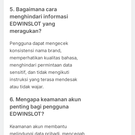
5. Bagaimana cara
menghindari informasi
EDWINSLOT yang
meragukan?
Pengguna dapat mengecek
konsistensi nama brand,
memperhatikan kualitas bahasa,
menghindari permintaan data
sensitif, dan tidak mengikuti
instruksi yang terasa mendesak
atau tidak wajar.
6. Mengapa keamanan akun
penting bagi pengguna
EDWINSLOT?
Keamanan akun membantu
melindungi data pribadi, mencegah