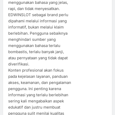
menggunakan bahasa yang jelas,
rapi, dan tidak menyesatkan.
EDWINSLOT sebagai brand perlu
dipahami melalui informasi yang
informatif, bukan melalui klaim
berlebihan. Pengguna sebaiknya
menghindari sumber yang
menggunakan bahasa terlalu
bombastis, terlalu banyak janji,
atau pernyataan yang tidak dapat
diverifikasi.
Konten profesional akan fokus
pada kejelasan layanan, panduan
akses, keamanan, dan pengalaman
pengguna. Ini penting karena
informasi yang terlalu berlebihan
sering kali mengabaikan aspek
edukatif dan justru membuat
pengguna sulit menilai kualitas