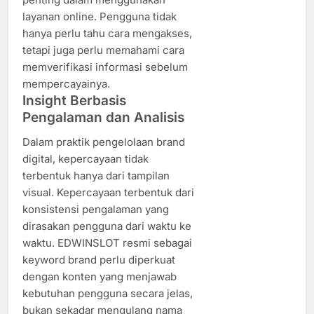
layanan online. Pengguna tidak
hanya perlu tahu cara mengakses,
tetapi juga perlu memahami cara
memverifikasi informasi sebelum
mempercayainya.
Insight Berbasis
Pengalaman dan Analisis
Dalam praktik pengelolaan brand
digital, kepercayaan tidak
terbentuk hanya dari tampilan
visual. Kepercayaan terbentuk dari
konsistensi pengalaman yang
dirasakan pengguna dari waktu ke
waktu. EDWINSLOT resmi sebagai
keyword brand perlu diperkuat
dengan konten yang menjawab
kebutuhan pengguna secara jelas,
bukan sekadar mengulang nama