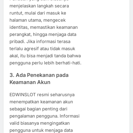
menjelaskan langkah secara
runtut, mulai dari masuk ke
halaman utama, mengecek
identitas, memastikan keamanan
perangkat, hingga menjaga data
pribadi. Jika informasi terasa
terlalu agresif atau tidak masuk
akal, itu bisa menjadi tanda bahwa
pengguna perlu lebih berhati-hati.
3. Ada Penekanan pada
Keamanan Akun
EDWINSLOT resmi seharusnya
menempatkan keamanan akun
sebagai bagian penting dari
pengalaman pengguna. Informasi
valid biasanya mengingatkan
pengguna untuk menjaga data