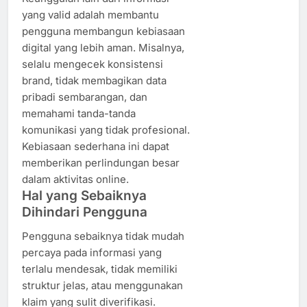
yang valid adalah membantu
pengguna membangun kebiasaan
digital yang lebih aman. Misalnya,
selalu mengecek konsistensi
brand, tidak membagikan data
pribadi sembarangan, dan
memahami tanda-tanda
komunikasi yang tidak profesional.
Kebiasaan sederhana ini dapat
memberikan perlindungan besar
dalam aktivitas online.
Hal yang Sebaiknya
Dihindari Pengguna
Pengguna sebaiknya tidak mudah
percaya pada informasi yang
terlalu mendesak, tidak memiliki
struktur jelas, atau menggunakan
klaim yang sulit diverifikasi.