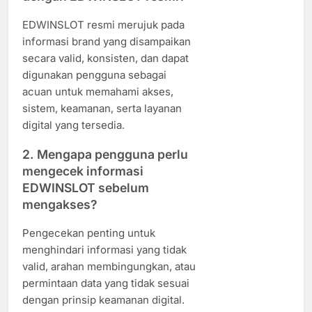
EDWINSLOT resmi merujuk pada
informasi brand yang disampaikan
secara valid, konsisten, dan dapat
digunakan pengguna sebagai
acuan untuk memahami akses,
sistem, keamanan, serta layanan
digital yang tersedia.
2. Mengapa pengguna perlu
mengecek informasi
EDWINSLOT sebelum
mengakses?
Pengecekan penting untuk
menghindari informasi yang tidak
valid, arahan membingungkan, atau
permintaan data yang tidak sesuai
dengan prinsip keamanan digital.