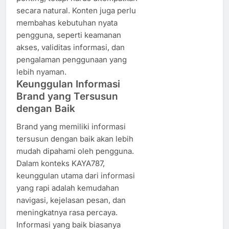
secara natural. Konten juga perlu
membahas kebutuhan nyata
pengguna, seperti keamanan
akses, validitas informasi, dan
pengalaman penggunaan yang
lebih nyaman.
Keunggulan Informasi
Brand yang Tersusun
dengan Baik
Brand yang memiliki informasi
tersusun dengan baik akan lebih
mudah dipahami oleh pengguna.
Dalam konteks KAYA787,
keunggulan utama dari informasi
yang rapi adalah kemudahan
navigasi, kejelasan pesan, dan
meningkatnya rasa percaya.
Informasi yang baik biasanya