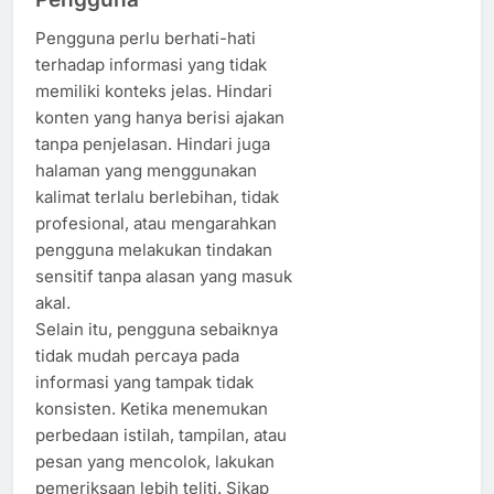
Pengguna perlu berhati-hati
terhadap informasi yang tidak
memiliki konteks jelas. Hindari
konten yang hanya berisi ajakan
tanpa penjelasan. Hindari juga
halaman yang menggunakan
kalimat terlalu berlebihan, tidak
profesional, atau mengarahkan
pengguna melakukan tindakan
sensitif tanpa alasan yang masuk
akal.
Selain itu, pengguna sebaiknya
tidak mudah percaya pada
informasi yang tampak tidak
konsisten. Ketika menemukan
perbedaan istilah, tampilan, atau
pesan yang mencolok, lakukan
pemeriksaan lebih teliti. Sikap