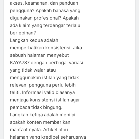
akses, keamanan, dan panduan
pengguna? Apakah bahasa yang
digunakan profesional? Apakah
ada klaim yang terdengar terlalu
berlebihan?
Langkah kedua adalah
memperhatikan konsistensi. Jika
sebuah halaman menyebut
KAYA787 dengan berbagai variasi
yang tidak wajar atau
menggunakan istilah yang tidak
relevan, pengguna perlu lebih
teliti. Informasi valid biasanya
menjaga konsistensi istilah agar
pembaca tidak bingung.
Langkah ketiga adalah menilai
apakah konten memberikan
manfaat nyata. Artikel atau
halaman yang kredibel seharusnya