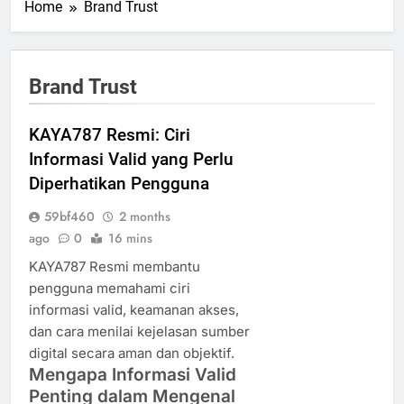
Home
Brand Trust
Brand Trust
KAYA787 Resmi: Ciri
Informasi Valid yang Perlu
Diperhatikan Pengguna
59bf460
2 months
ago
0
16 mins
KAYA787 Resmi membantu
pengguna memahami ciri
informasi valid, keamanan akses,
dan cara menilai kejelasan sumber
digital secara aman dan objektif.
Mengapa Informasi Valid
Penting dalam Mengenal