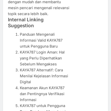
dengan mudah dan membantu
mesin pencari mengenali relevansi
topik secara lebih baik.
Internal Linking
Suggestion
Panduan Mengenali
Informasi Valid KAYA787
untuk Pengguna Baru
KAYA787 Login Aman: Hal
yang Perlu Diperhatikan
Sebelum Mengakses
KAYA787 Alternatif: Cara
Menilai Kejelasan Informasi
Digital
Keamanan Akun KAYA787
dan Pentingnya Verifikasi
Informasi
KAYA787 untuk Pengguna