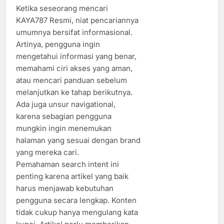
Ketika seseorang mencari
KAYA787 Resmi, niat pencariannya
umumnya bersifat informasional.
Artinya, pengguna ingin
mengetahui informasi yang benar,
memahami ciri akses yang aman,
atau mencari panduan sebelum
melanjutkan ke tahap berikutnya.
Ada juga unsur navigational,
karena sebagian pengguna
mungkin ingin menemukan
halaman yang sesuai dengan brand
yang mereka cari.
Pemahaman search intent ini
penting karena artikel yang baik
harus menjawab kebutuhan
pengguna secara lengkap. Konten
tidak cukup hanya mengulang kata