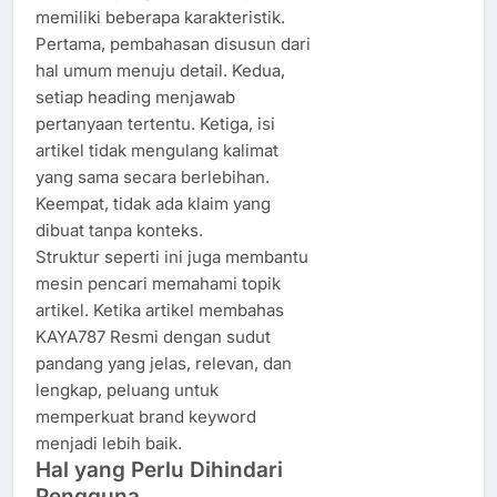
memiliki beberapa karakteristik.
Pertama, pembahasan disusun dari
hal umum menuju detail. Kedua,
setiap heading menjawab
pertanyaan tertentu. Ketiga, isi
artikel tidak mengulang kalimat
yang sama secara berlebihan.
Keempat, tidak ada klaim yang
dibuat tanpa konteks.
Struktur seperti ini juga membantu
mesin pencari memahami topik
artikel. Ketika artikel membahas
KAYA787 Resmi dengan sudut
pandang yang jelas, relevan, dan
lengkap, peluang untuk
memperkuat brand keyword
menjadi lebih baik.
Hal yang Perlu Dihindari
Pengguna