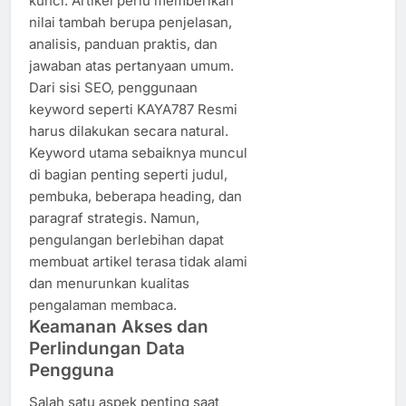
kunci. Artikel perlu memberikan
nilai tambah berupa penjelasan,
analisis, panduan praktis, dan
jawaban atas pertanyaan umum.
Dari sisi SEO, penggunaan
keyword seperti KAYA787 Resmi
harus dilakukan secara natural.
Keyword utama sebaiknya muncul
di bagian penting seperti judul,
pembuka, beberapa heading, dan
paragraf strategis. Namun,
pengulangan berlebihan dapat
membuat artikel terasa tidak alami
dan menurunkan kualitas
pengalaman membaca.
Keamanan Akses dan
Perlindungan Data
Pengguna
Salah satu aspek penting saat