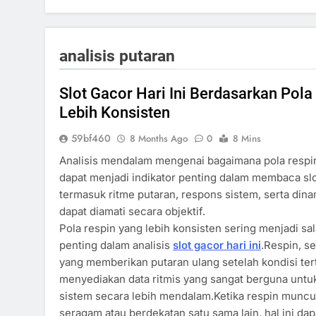
analisis putaran
Slot Gacor Hari Ini Berdasarkan Pola
Lebih Konsisten
59bf460
8 Months Ago
0
8 Mins
Analisis mendalam mengenai bagaimana pola respi
dapat menjadi indikator penting dalam membaca slot
termasuk ritme putaran, respons sistem, serta dina
dapat diamati secara objektif.
Pola respin yang lebih konsisten sering menjadi sa
penting dalam analisis
slot gacor hari ini
.Respin, s
yang memberikan putaran ulang setelah kondisi ter
menyediakan data ritmis yang sangat berguna unt
sistem secara lebih mendalam.Ketika respin muncu
seragam atau berdekatan satu sama lain, hal ini da