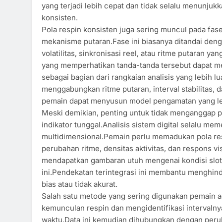
yang terjadi lebih cepat dan tidak selalu menunjuk
konsisten.
Pola respin konsisten juga sering muncul pada fase
mekanisme putaran.Fase ini biasanya ditandai den
volatilitas, sinkronisasi reel, atau ritme putaran yan
yang memperhatikan tanda-tanda tersebut dapat 
sebagai bagian dari rangkaian analisis yang lebih 
menggabungkan ritme putaran, interval stabilitas, d
pemain dapat menyusun model pengamatan yang le
Meski demikian, penting untuk tidak menganggap p
indikator tunggal.Analisis sistem digital selalu m
multidimensional.Pemain perlu memadukan pola re
perubahan ritme, densitas aktivitas, dan respons vi
mendapatkan gambaran utuh mengenai kondisi slot
ini.Pendekatan terintegrasi ini membantu menghinda
bias atau tidak akurat.
Salah satu metode yang sering digunakan pemain a
kemunculan respin dan mengidentifikasi intervalny
waktu.Data ini kemudian dihubungkan dengan perub