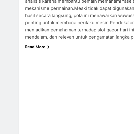
analisis karena membantu pemain memahami fase s
mekanisme permainan.Meski tidak dapat digunaka
hasil secara langsung, pola ini menawarkan wawas
penting untuk membaca perilaku mesin.Pendekatan a
menjadikan pemahaman terhadap slot gacor hari ini
mendalam, dan relevan untuk pengamatan jangka p
Read More