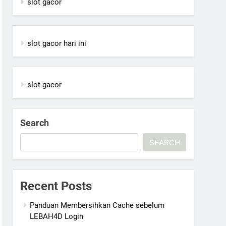
slot gacor
slot gacor hari ini
slot gacor
Search
SEARCH
Recent Posts
Panduan Membersihkan Cache sebelum
LEBAH4D Login