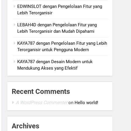
EDWINSLOT dengan Pengelolaan Fitur yang
Lebih Terorganisir
LEBAH4D dengan Pengelolaan Fitur yang
Lebih Terorganisir dan Mudah Dipahami
KAYA787 dengan Pengelolaan Fitur yang Lebih
Terorganisir untuk Pengguna Modern
KAYA787 dengan Desain Modern untuk
Mendukung Akses yang Efektif
Recent Comments
A WordPress Commenter
on
Hello world!
Archives