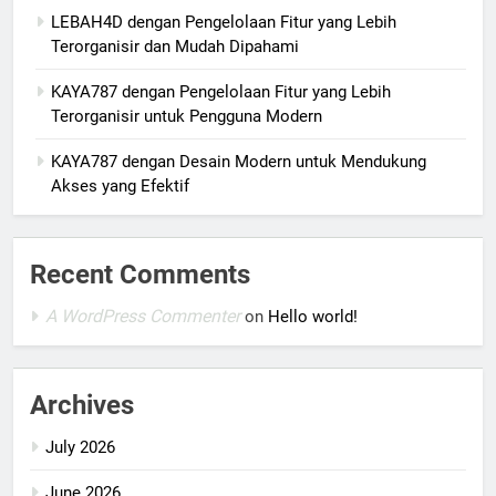
LEBAH4D dengan Pengelolaan Fitur yang Lebih
Terorganisir dan Mudah Dipahami
KAYA787 dengan Pengelolaan Fitur yang Lebih
Terorganisir untuk Pengguna Modern
KAYA787 dengan Desain Modern untuk Mendukung
Akses yang Efektif
Recent Comments
A WordPress Commenter
on
Hello world!
Archives
July 2026
June 2026