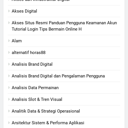
Akses Digital
Akses Situs Resmi Panduan Pengguna Keamanan Akun
Tutorial Login Tips Bermain Online H
Alam
alternatif horas88
Analisis Brand Digital
Analisis Brand Digital dan Pengalaman Pengguna
Analisis Data Permainan
Analisis Slot & Tren Visual
Analitik Data & Strategi Operasional
Arsitektur Sistem & Performa Aplikasi