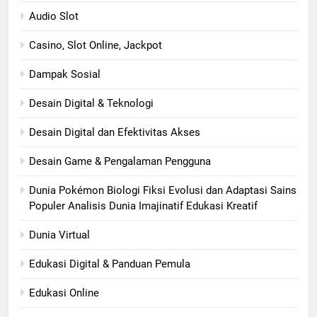
Audio Slot
Casino, Slot Online, Jackpot
Dampak Sosial
Desain Digital & Teknologi
Desain Digital dan Efektivitas Akses
Desain Game & Pengalaman Pengguna
Dunia Pokémon Biologi Fiksi Evolusi dan Adaptasi Sains
Populer Analisis Dunia Imajinatif Edukasi Kreatif
Dunia Virtual
Edukasi Digital & Panduan Pemula
Edukasi Online