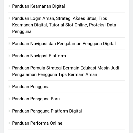
Panduan Keamanan Digital
Panduan Login Aman, Strategi Akses Situs, Tips
Keamanan Digital, Tutorial Slot Online, Proteksi Data
Pengguna
Panduan Navigasi dan Pengalaman Pengguna Digital
Panduan Navigasi Platform
Panduan Pemula Strategi Bermain Edukasi Mesin Judi
Pengalaman Pengguna Tips Bermain Aman
Panduan Pengguna
Panduan Pengguna Baru
Panduan Pengguna Platform Digital
Panduan Performa Online