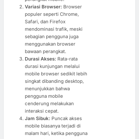
Variasi Browser:
Browser
populer seperti Chrome,
Safari, dan Firefox
mendominasi trafik, meski
sebagian pengguna juga
menggunakan browser
bawaan perangkat.
Durasi Akses:
Rata-rata
durasi kunjungan melalui
mobile browser sedikit lebih
singkat dibanding desktop,
menunjukkan bahwa
pengguna mobile
cenderung melakukan
interaksi cepat.
Jam Sibuk:
Puncak akses
mobile biasanya terjadi di
malam hari, ketika pengguna