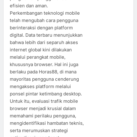
efisien dan aman.
Perkembangan teknologi mobile
telah mengubah cara pengguna
berinteraksi dengan platform
digital. Data terbaru menunjukkan
bahwa lebih dari separuh akses
internet global kini dilakukan
melalui perangkat mobile,
khususnya browser. Hal ini juga
berlaku pada Horas88, di mana
mayoritas pengguna cenderung
mengakses platform melalui
ponsel pintar ketimbang desktop.
Untuk itu, evaluasi trafik mobile
browser menjadi krusial dalam
memahami perilaku pengguna,
mengidentifikasi hambatan teknis,
serta merumuskan strategi