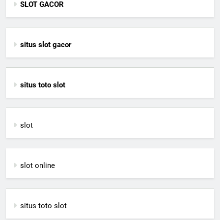
SLOT GACOR
situs slot gacor
situs toto slot
slot
slot online
situs toto slot