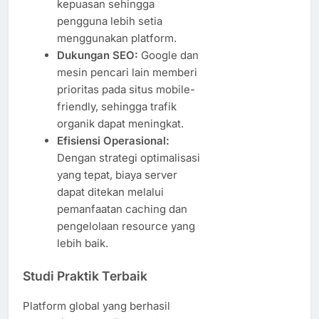
kepuasan sehingga
pengguna lebih setia
menggunakan platform.
Dukungan SEO:
Google dan
mesin pencari lain memberi
prioritas pada situs mobile-
friendly, sehingga trafik
organik dapat meningkat.
Efisiensi Operasional:
Dengan strategi optimalisasi
yang tepat, biaya server
dapat ditekan melalui
pemanfaatan caching dan
pengelolaan resource yang
lebih baik.
Studi Praktik Terbaik
Platform global yang berhasil