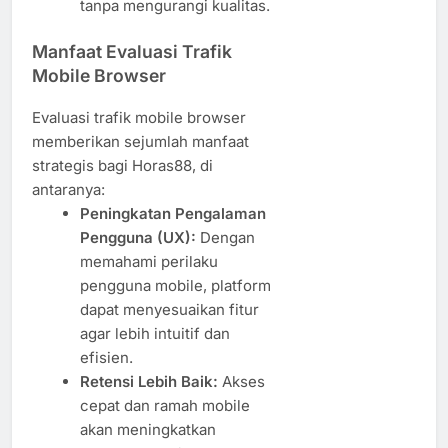
tanpa mengurangi kualitas.
Manfaat Evaluasi Trafik
Mobile Browser
Evaluasi trafik mobile browser
memberikan sejumlah manfaat
strategis bagi Horas88, di
antaranya:
Peningkatan Pengalaman
Pengguna (UX):
Dengan
memahami perilaku
pengguna mobile, platform
dapat menyesuaikan fitur
agar lebih intuitif dan
efisien.
Retensi Lebih Baik:
Akses
cepat dan ramah mobile
akan meningkatkan