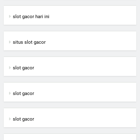
slot gacor hari ini
situs slot gacor
slot gacor
slot gacor
slot gacor