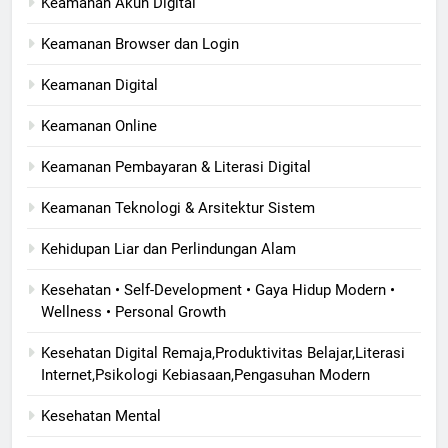
Keamanan Akun Digital
Keamanan Browser dan Login
Keamanan Digital
Keamanan Online
Keamanan Pembayaran & Literasi Digital
Keamanan Teknologi & Arsitektur Sistem
Kehidupan Liar dan Perlindungan Alam
Kesehatan • Self-Development • Gaya Hidup Modern •
Wellness • Personal Growth
Kesehatan Digital Remaja,Produktivitas Belajar,Literasi
Internet,Psikologi Kebiasaan,Pengasuhan Modern
Kesehatan Mental