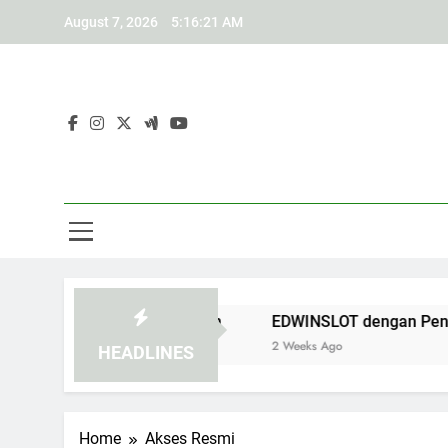
Skip
August 7, 2026
5:16:22 AM
to
content
Al 
Dapatkan 
um LEBAH4D Login
EDWINSLOT dengan Pengelolaan Fitur
2 Weeks Ago
HEADLINES
Home
Akses Resmi