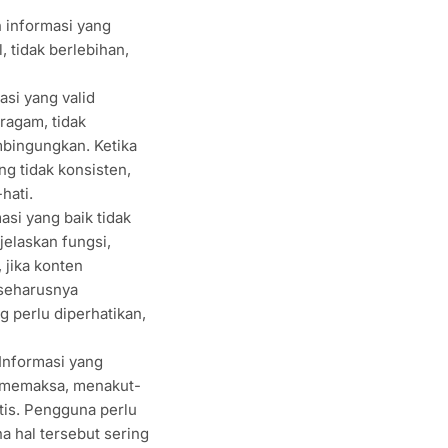
 informasi yang
 tidak berlebihan,
asi yang valid
agam, tidak
mbingungkan. Ketika
 tidak konsisten,
hati.
asi yang baik tidak
elaskan fungsi,
 jika konten
seharusnya
 perlu diperhatikan,
 Informasi yang
g memaksa, menakut-
stis. Pengguna perlu
a hal tersebut sering