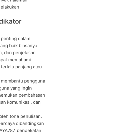
melakukan
dikator
 penting dalam
yang baik biasanya
ah, dan penjelasan
dapat memahami
terlalu panjang atau
kan membantu pengguna
una yang ingin
menemukan pembahasan
san komunikasi, dan
oleh tone penulisan.
ipercaya dibandingkan
KAYA787, pendekatan