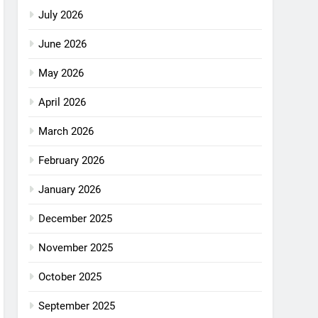
July 2026
June 2026
May 2026
April 2026
March 2026
February 2026
January 2026
December 2025
November 2025
October 2025
September 2025