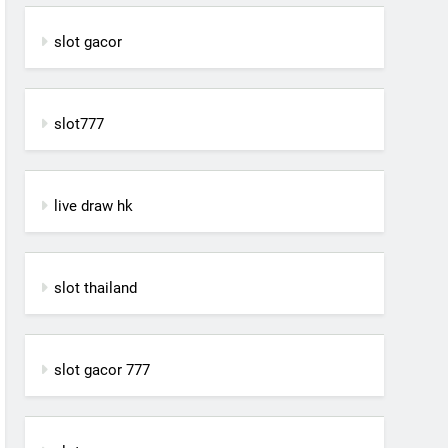
slot gacor
slot777
live draw hk
slot thailand
slot gacor 777