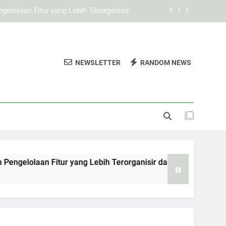
lolaan Fitur yang Lebih Terorganisir
ebih Terorganisir dan Mudah Dipahami
h Terorganisir untuk Pengguna Modern
NEWSLETTER
RANDOM NEWS
ihkan Cache sebelum LEBAH4D Login
amah Auto. Solusi Untuk Kendaraan Anda.
lolaan Fitur yang Lebih Terorganisir
ebih Terorganisir dan Mudah Dipahami
h Terorganisir untuk Pengguna Modern
Fitur yang Lebih Terorganisir dan Mudah Dipahami
KA
3 W