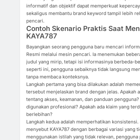
informatif dan objektif dapat memperkuat keperc
sekaligus membantu brand keyword tampil lebih re
pencari.
Contoh Skenario Praktis Saat Meni
KAYA787
Bayangkan seorang pengguna baru mencari inform
Resmi melalui mesin pencari. Ia menemukan bebe
judul yang mirip, tetapi isi informasinya berbeda-b
seperti ini, pengguna sebaiknya tidak langsung me
tanpa membaca konteksnya.
Langkah pertama yang bisa dilakukan adalah meme
tersebut menjelaskan brand dengan jelas. Apakah 
tentang akses, keamanan, dan panduan pengguna?
digunakan profesional? Apakah ada klaim yang terd
berlebihan?
Langkah kedua adalah memperhatikan konsistensi.
menyebut KAYA787 dengan berbagai variasi yang ti
menggunakan istilah yang tidak relevan, pengguna pe