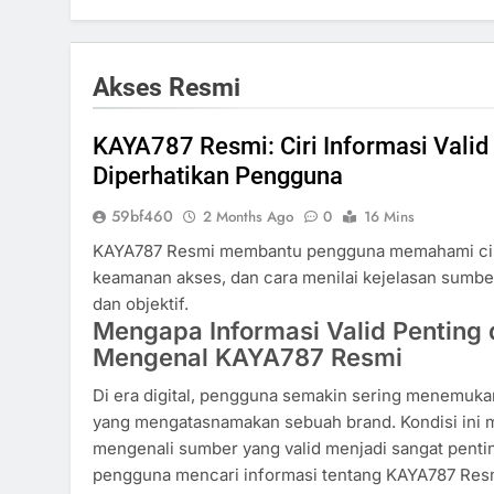
Akses Resmi
KAYA787 Resmi: Ciri Informasi Valid
Diperhatikan Pengguna
59bf460
2 Months Ago
0
16 Mins
KAYA787 Resmi membantu pengguna memahami ciri 
keamanan akses, dan cara menilai kejelasan sumber
dan objektif.
Mengapa Informasi Valid Penting
Mengenal KAYA787 Resmi
Di era digital, pengguna semakin sering menemuka
yang mengatasnamakan sebuah brand. Kondisi in
mengenali sumber yang valid menjadi sangat pentin
pengguna mencari informasi tentang KAYA787 Resm