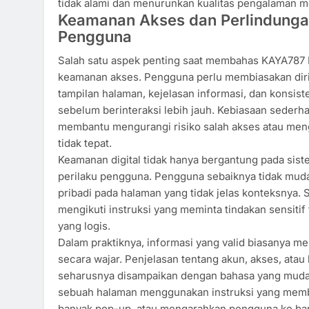
tidak alami dan menurunkan kualitas pengalaman 
Keamanan Akses dan Perlindunga
Pengguna
Salah satu aspek penting saat membahas KAYA787 
keamanan akses. Pengguna perlu membiasakan dir
tampilan halaman, kejelasan informasi, dan konsis
sebelum berinteraksi lebih jauh. Kebiasaan sederha
membantu mengurangi risiko salah akses atau meng
tidak tepat.
Keamanan digital tidak hanya bergantung pada siste
perilaku pengguna. Pengguna sebaiknya tidak mu
pribadi pada halaman yang tidak jelas konteksnya. Se
mengikuti instruksi yang meminta tindakan sensitif
yang logis.
Dalam praktiknya, informasi yang valid biasanya m
secara wajar. Penjelasan tentang akun, akses, ata
seharusnya disampaikan dengan bahasa yang mudah
sebuah halaman menggunakan instruksi yang memb
banyak pop-up, atau mengarahkan pengguna ke ba