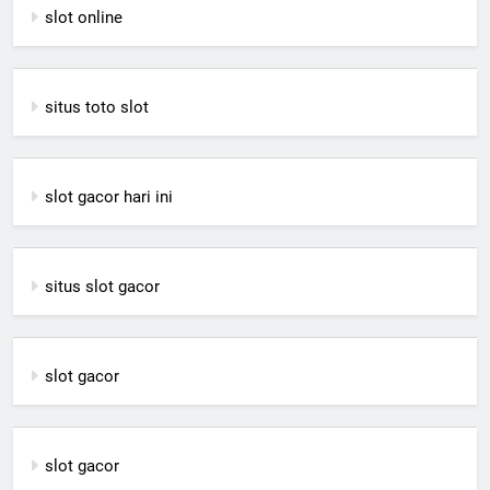
slot online
situs toto slot
slot gacor hari ini
situs slot gacor
slot gacor
slot gacor