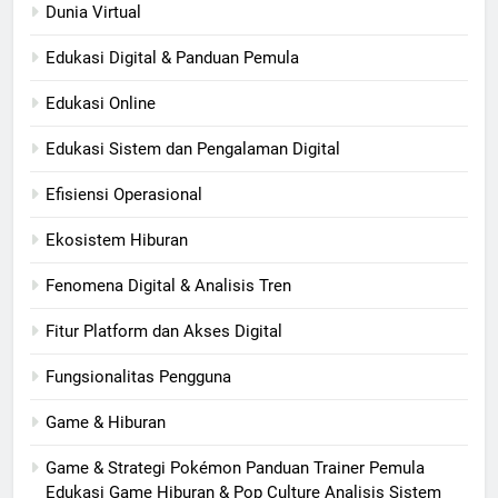
Dunia Virtual
Edukasi Digital & Panduan Pemula
Edukasi Online
Edukasi Sistem dan Pengalaman Digital
Efisiensi Operasional
Ekosistem Hiburan
Fenomena Digital & Analisis Tren
Fitur Platform dan Akses Digital
Fungsionalitas Pengguna
Game & Hiburan
Game & Strategi Pokémon Panduan Trainer Pemula
Edukasi Game Hiburan & Pop Culture Analisis Sistem