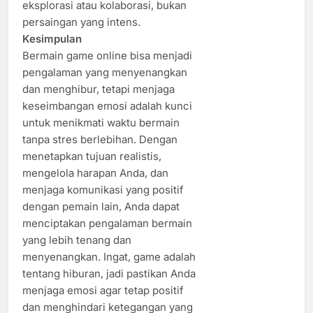
eksplorasi atau kolaborasi, bukan
persaingan yang intens.
Kesimpulan
Bermain game online bisa menjadi
pengalaman yang menyenangkan
dan menghibur, tetapi menjaga
keseimbangan emosi adalah kunci
untuk menikmati waktu bermain
tanpa stres berlebihan. Dengan
menetapkan tujuan realistis,
mengelola harapan Anda, dan
menjaga komunikasi yang positif
dengan pemain lain, Anda dapat
menciptakan pengalaman bermain
yang lebih tenang dan
menyenangkan. Ingat, game adalah
tentang hiburan, jadi pastikan Anda
menjaga emosi agar tetap positif
dan menghindari ketegangan yang