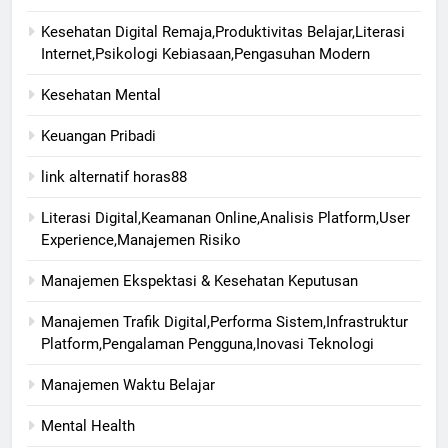
Kesehatan Digital Remaja,Produktivitas Belajar,Literasi
Internet,Psikologi Kebiasaan,Pengasuhan Modern
Kesehatan Mental
Keuangan Pribadi
link alternatif horas88
Literasi Digital,Keamanan Online,Analisis Platform,User
Experience,Manajemen Risiko
Manajemen Ekspektasi & Kesehatan Keputusan
Manajemen Trafik Digital,Performa Sistem,Infrastruktur
Platform,Pengalaman Pengguna,Inovasi Teknologi
Manajemen Waktu Belajar
Mental Health