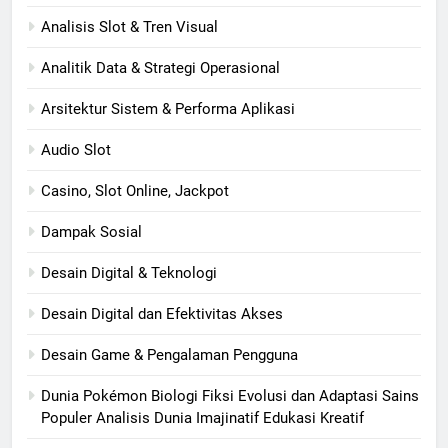
Analisis Slot & Tren Visual
Analitik Data & Strategi Operasional
Arsitektur Sistem & Performa Aplikasi
Audio Slot
Casino, Slot Online, Jackpot
Dampak Sosial
Desain Digital & Teknologi
Desain Digital dan Efektivitas Akses
Desain Game & Pengalaman Pengguna
Dunia Pokémon Biologi Fiksi Evolusi dan Adaptasi Sains
Populer Analisis Dunia Imajinatif Edukasi Kreatif