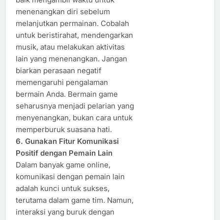
menenangkan diri sebelum
melanjutkan permainan. Cobalah
untuk beristirahat, mendengarkan
musik, atau melakukan aktivitas
lain yang menenangkan. Jangan
biarkan perasaan negatif
memengaruhi pengalaman
bermain Anda. Bermain game
seharusnya menjadi pelarian yang
menyenangkan, bukan cara untuk
memperburuk suasana hati.
6. Gunakan Fitur Komunikasi
Positif dengan Pemain Lain
Dalam banyak game online,
komunikasi dengan pemain lain
adalah kunci untuk sukses,
terutama dalam game tim. Namun,
interaksi yang buruk dengan