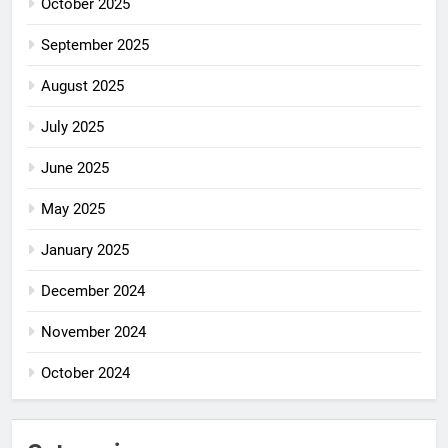
October 2025
September 2025
August 2025
July 2025
June 2025
May 2025
January 2025
December 2024
November 2024
October 2024