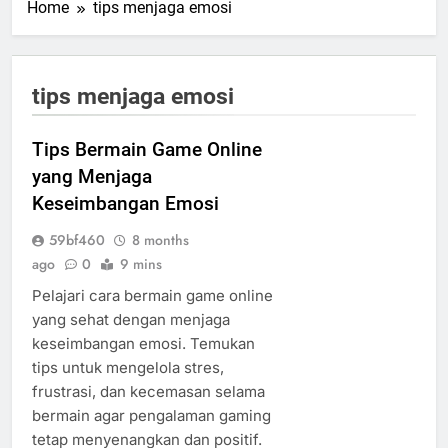
Home
tips menjaga emosi
tips menjaga emosi
Tips Bermain Game Online
yang Menjaga
Keseimbangan Emosi
59bf460
8 months
ago
0
9 mins
Pelajari cara bermain game online
yang sehat dengan menjaga
keseimbangan emosi. Temukan
tips untuk mengelola stres,
frustrasi, dan kecemasan selama
bermain agar pengalaman gaming
tetap menyenangkan dan positif.