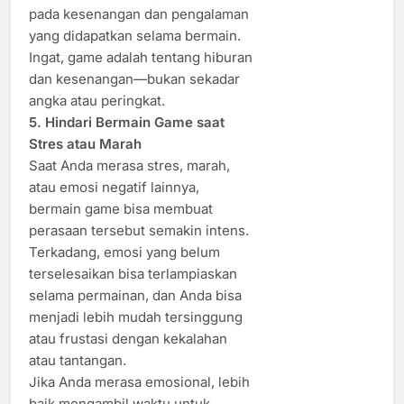
pada kesenangan dan pengalaman
yang didapatkan selama bermain.
Ingat, game adalah tentang hiburan
dan kesenangan—bukan sekadar
angka atau peringkat.
5. Hindari Bermain Game saat
Stres atau Marah
Saat Anda merasa stres, marah,
atau emosi negatif lainnya,
bermain game bisa membuat
perasaan tersebut semakin intens.
Terkadang, emosi yang belum
terselesaikan bisa terlampiaskan
selama permainan, dan Anda bisa
menjadi lebih mudah tersinggung
atau frustasi dengan kekalahan
atau tantangan.
Jika Anda merasa emosional, lebih
baik mengambil waktu untuk