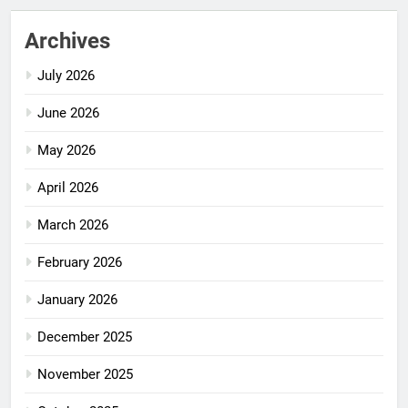
Archives
July 2026
June 2026
May 2026
April 2026
March 2026
February 2026
January 2026
December 2025
November 2025