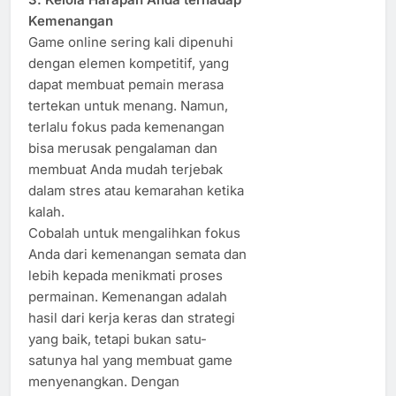
Kemenangan
Game online sering kali dipenuhi
dengan elemen kompetitif, yang
dapat membuat pemain merasa
tertekan untuk menang. Namun,
terlalu fokus pada kemenangan
bisa merusak pengalaman dan
membuat Anda mudah terjebak
dalam stres atau kemarahan ketika
kalah.
Cobalah untuk mengalihkan fokus
Anda dari kemenangan semata dan
lebih kepada menikmati proses
permainan. Kemenangan adalah
hasil dari kerja keras dan strategi
yang baik, tetapi bukan satu-
satunya hal yang membuat game
menyenangkan. Dengan