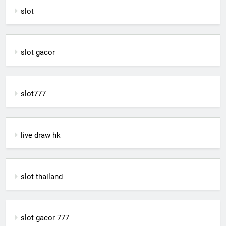
slot
slot gacor
slot777
live draw hk
slot thailand
slot gacor 777