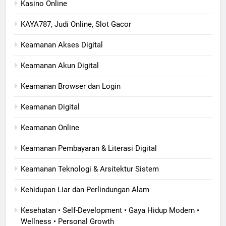
Kasino Online
KAYA787, Judi Online, Slot Gacor
Keamanan Akses Digital
Keamanan Akun Digital
Keamanan Browser dan Login
Keamanan Digital
Keamanan Online
Keamanan Pembayaran & Literasi Digital
Keamanan Teknologi & Arsitektur Sistem
Kehidupan Liar dan Perlindungan Alam
Kesehatan • Self-Development • Gaya Hidup Modern •
Wellness • Personal Growth