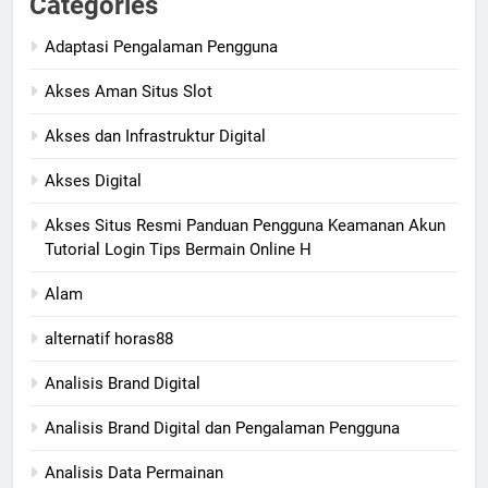
Categories
Adaptasi Pengalaman Pengguna
Akses Aman Situs Slot
Akses dan Infrastruktur Digital
Akses Digital
Akses Situs Resmi Panduan Pengguna Keamanan Akun
Tutorial Login Tips Bermain Online H
Alam
alternatif horas88
Analisis Brand Digital
Analisis Brand Digital dan Pengalaman Pengguna
Analisis Data Permainan