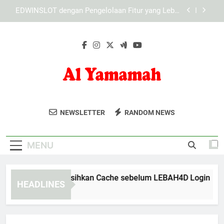
Skip
LEBAH4D dengan Pengelolaan Fitur yang Lebih
to
Terorganisir dan Mudah Dipahami
content
KAYA787 dengan Pengelolaan Fitur yang Lebih
Terorganisir untuk Pengguna Modern
Panduan Membersihkan Cache sebelum
LEBAH4D Login
EDWINSLOT dengan Pengelolaan Fitur yang Lebih
Terorganisir
Al Yamamah
LEBAH4D dengan Pengelolaan Fitur yang Lebih
Dapatkan Layanan Penjualan Dan
Terorganisir dan Mudah Dipahami
NEWSLETTER
RANDOM NEWS
Auto
Perbaikan Mobil Profesional Di Al Yamamah
KAYA787 dengan Pengelolaan Fitur yang Lebih
Terorganisir untuk Pengguna Modern
Auto. Solusi Untuk Kendaraan Anda.
MENU
nduan Membersihkan Cache sebelum LEBAH4D Login
HEADLINES
Weeks Ago
2