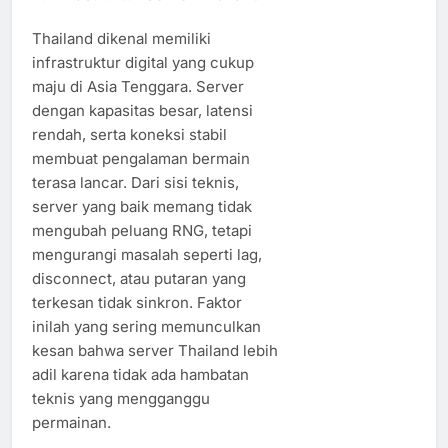
Thailand dikenal memiliki
infrastruktur digital yang cukup
maju di Asia Tenggara. Server
dengan kapasitas besar, latensi
rendah, serta koneksi stabil
membuat pengalaman bermain
terasa lancar. Dari sisi teknis,
server yang baik memang tidak
mengubah peluang RNG, tetapi
mengurangi masalah seperti lag,
disconnect, atau putaran yang
terkesan tidak sinkron. Faktor
inilah yang sering memunculkan
kesan bahwa server Thailand lebih
adil karena tidak ada hambatan
teknis yang mengganggu
permainan.