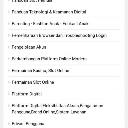
Panduan Slot Pemula
Panduan Teknologi & Keamanan Digital
Parenting · Fashion Anak · Edukasi Anak
Pemeliharaan Browser dan Troubleshooting Login
Pengelolaan Akun
Perkembangan Platform Online Modern
Permainan Kasino, Slot Online
Permainan Slot Online
Platform Digital
Platform Digital,Fleksibilitas Akses,Pengalaman
Pengguna,Brand Online,Sistem Layanan
Privasi Pengguna