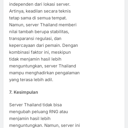
independen dari lokasi server.
Artinya, keadilan secara teknis
tetap sama di semua tempat.
Namun, server Thailand memberi
nilai tambah berupa stabilitas,
transparansi regulasi, dan
kepercayaan dari pemain. Dengan
kombinasi faktor ini, meskipun
tidak menjamin hasil lebih
menguntungkan, server Thailand
mampu menghadirkan pengalaman
yang terasa lebih adil.
7. Kesimpulan
Server Thailand tidak bisa
mengubah peluang RNG atau
menjamin hasil lebih
menguntungkan. Namun, server ini