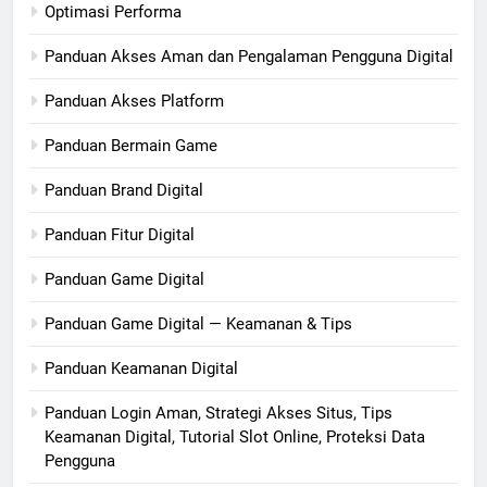
Optimasi Performa
Panduan Akses Aman dan Pengalaman Pengguna Digital
Panduan Akses Platform
Panduan Bermain Game
Panduan Brand Digital
Panduan Fitur Digital
Panduan Game Digital
Panduan Game Digital — Keamanan & Tips
Panduan Keamanan Digital
Panduan Login Aman, Strategi Akses Situs, Tips
Keamanan Digital, Tutorial Slot Online, Proteksi Data
Pengguna