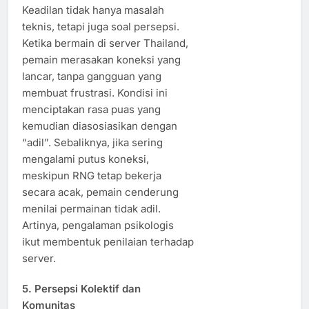
Keadilan tidak hanya masalah
teknis, tetapi juga soal persepsi.
Ketika bermain di server Thailand,
pemain merasakan koneksi yang
lancar, tanpa gangguan yang
membuat frustrasi. Kondisi ini
menciptakan rasa puas yang
kemudian diasosiasikan dengan
“adil”. Sebaliknya, jika sering
mengalami putus koneksi,
meskipun RNG tetap bekerja
secara acak, pemain cenderung
menilai permainan tidak adil.
Artinya, pengalaman psikologis
ikut membentuk penilaian terhadap
server.
5. Persepsi Kolektif dan
Komunitas