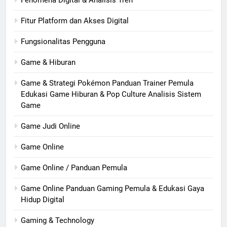
Fitur Platform dan Akses Digital
Fungsionalitas Pengguna
Game & Hiburan
Game & Strategi Pokémon Panduan Trainer Pemula
Edukasi Game Hiburan & Pop Culture Analisis Sistem
Game
Game Judi Online
Game Online
Game Online / Panduan Pemula
Game Online Panduan Gaming Pemula & Edukasi Gaya
Hidup Digital
Gaming & Technology