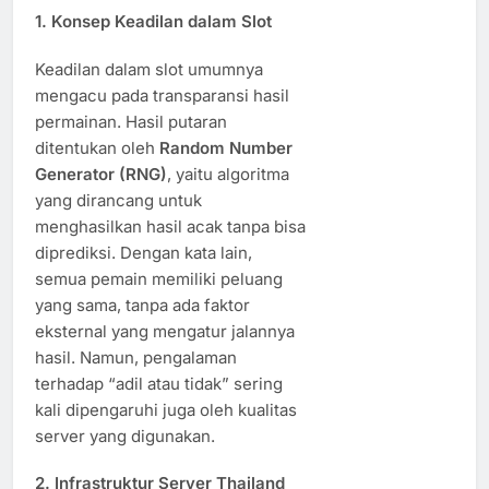
1. Konsep Keadilan dalam Slot
Keadilan dalam slot umumnya
mengacu pada transparansi hasil
permainan. Hasil putaran
ditentukan oleh
Random Number
Generator (RNG)
, yaitu algoritma
yang dirancang untuk
menghasilkan hasil acak tanpa bisa
diprediksi. Dengan kata lain,
semua pemain memiliki peluang
yang sama, tanpa ada faktor
eksternal yang mengatur jalannya
hasil. Namun, pengalaman
terhadap “adil atau tidak” sering
kali dipengaruhi juga oleh kualitas
server yang digunakan.
2. Infrastruktur Server Thailand