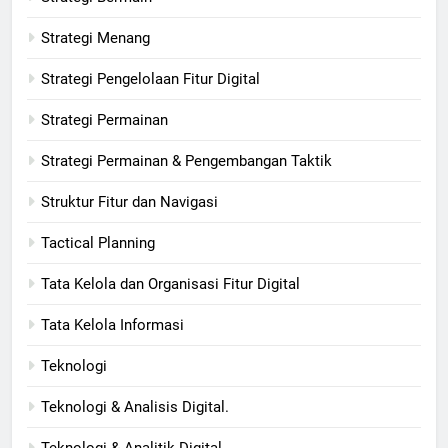
Strategi Menang
Strategi Pengelolaan Fitur Digital
Strategi Permainan
Strategi Permainan & Pengembangan Taktik
Struktur Fitur dan Navigasi
Tactical Planning
Tata Kelola dan Organisasi Fitur Digital
Tata Kelola Informasi
Teknologi
Teknologi & Analisis Digital.
Teknologi & Analitik Digital