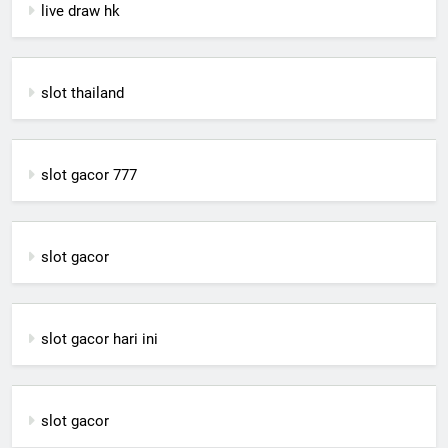
live draw hk
slot thailand
slot gacor 777
slot gacor
slot gacor hari ini
slot gacor