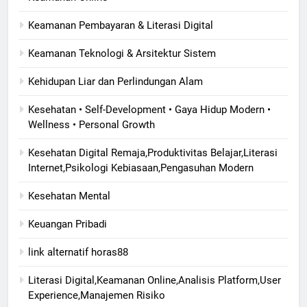
Keamanan Pembayaran & Literasi Digital
Keamanan Teknologi & Arsitektur Sistem
Kehidupan Liar dan Perlindungan Alam
Kesehatan • Self-Development • Gaya Hidup Modern •
Wellness • Personal Growth
Kesehatan Digital Remaja,Produktivitas Belajar,Literasi
Internet,Psikologi Kebiasaan,Pengasuhan Modern
Kesehatan Mental
Keuangan Pribadi
link alternatif horas88
Literasi Digital,Keamanan Online,Analisis Platform,User
Experience,Manajemen Risiko