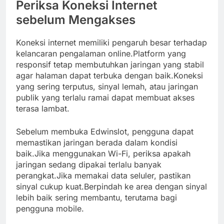
Periksa Koneksi Internet
sebelum Mengakses
Koneksi internet memiliki pengaruh besar terhadap
kelancaran pengalaman online.Platform yang
responsif tetap membutuhkan jaringan yang stabil
agar halaman dapat terbuka dengan baik.Koneksi
yang sering terputus, sinyal lemah, atau jaringan
publik yang terlalu ramai dapat membuat akses
terasa lambat.
Sebelum membuka Edwinslot, pengguna dapat
memastikan jaringan berada dalam kondisi
baik.Jika menggunakan Wi-Fi, periksa apakah
jaringan sedang dipakai terlalu banyak
perangkat.Jika memakai data seluler, pastikan
sinyal cukup kuat.Berpindah ke area dengan sinyal
lebih baik sering membantu, terutama bagi
pengguna mobile.