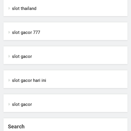
slot thailand
slot gacor 777
slot gacor
slot gacor hari ini
slot gacor
Search