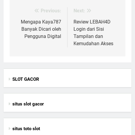
Previous:
Next:
Post
navigation
Mengapa Kaya787
Review LEBAH4D
Banyak Dicari oleh
Login dari Sisi
Pengguna Digital
Tampilan dan
Kemudahan Akses
SLOT GACOR
situs slot gacor
situs toto slot