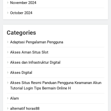
November 2024
October 2024
Categories
Adaptasi Pengalaman Pengguna
Akses Aman Situs Slot
Akses dan Infrastruktur Digital
Akses Digital
Akses Situs Resmi Panduan Pengguna Keamanan Akun
Tutorial Login Tips Bermain Online H
Alam
alternatif horas88