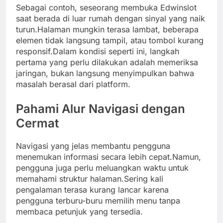
Sebagai contoh, seseorang membuka Edwinslot
saat berada di luar rumah dengan sinyal yang naik
turun.Halaman mungkin terasa lambat, beberapa
elemen tidak langsung tampil, atau tombol kurang
responsif.Dalam kondisi seperti ini, langkah
pertama yang perlu dilakukan adalah memeriksa
jaringan, bukan langsung menyimpulkan bahwa
masalah berasal dari platform.
Pahami Alur Navigasi dengan
Cermat
Navigasi yang jelas membantu pengguna
menemukan informasi secara lebih cepat.Namun,
pengguna juga perlu meluangkan waktu untuk
memahami struktur halaman.Sering kali
pengalaman terasa kurang lancar karena
pengguna terburu-buru memilih menu tanpa
membaca petunjuk yang tersedia.