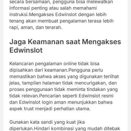
secara bersamaan, pengguna bisa melewatkan
informasi penting atau salah memahami
instruksi.Mengakses Edwinslot dengan lebih
tenang akan membuat pengalaman terasa lebih
rapi, aman, dan terarah.
Jaga Keamanan saat Mengakses
Edwinslot
Kelancaran pengalaman online tidak bisa
dipisahkan dari keamanan.Pengguna perlu
memastikan bahwa akses yang digunakan terlihat
jelas, tampilan halaman tidak mencurigakan, dan
proses penggunaan tidak meminta tindakan yang
tidak relevan.Pencarian seperti Edwinslot resmi
dan Edwinslot login aman menunjukkan bahwa
aspek trust menjadi perhatian utama.
Gunakan kata sandi yang kuat jika
diperlukan.Hindari kombinasi yang mudah ditebak