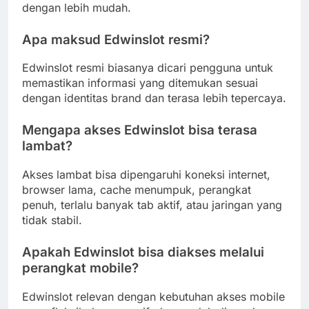
dengan lebih mudah.
Apa maksud Edwinslot resmi?
Edwinslot resmi biasanya dicari pengguna untuk
memastikan informasi yang ditemukan sesuai
dengan identitas brand dan terasa lebih tepercaya.
Mengapa akses Edwinslot bisa terasa
lambat?
Akses lambat bisa dipengaruhi koneksi internet,
browser lama, cache menumpuk, perangkat
penuh, terlalu banyak tab aktif, atau jaringan yang
tidak stabil.
Apakah Edwinslot bisa diakses melalui
perangkat mobile?
Edwinslot relevan dengan kebutuhan akses mobile