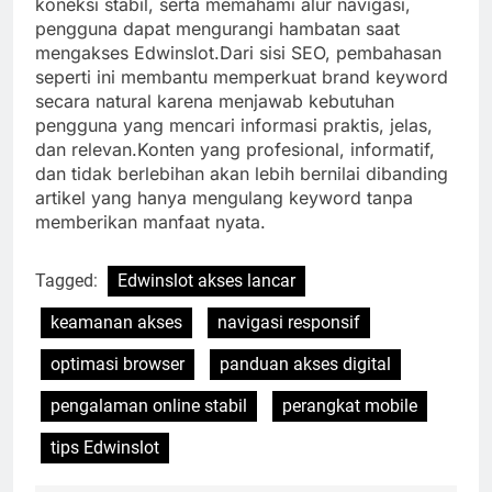
koneksi stabil, serta memahami alur navigasi,
pengguna dapat mengurangi hambatan saat
mengakses Edwinslot.Dari sisi SEO, pembahasan
seperti ini membantu memperkuat brand keyword
secara natural karena menjawab kebutuhan
pengguna yang mencari informasi praktis, jelas,
dan relevan.Konten yang profesional, informatif,
dan tidak berlebihan akan lebih bernilai dibanding
artikel yang hanya mengulang keyword tanpa
memberikan manfaat nyata.
Tagged:
Edwinslot akses lancar
keamanan akses
navigasi responsif
optimasi browser
panduan akses digital
pengalaman online stabil
perangkat mobile
tips Edwinslot