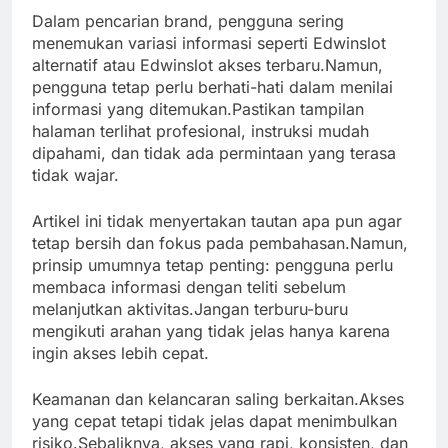
Dalam pencarian brand, pengguna sering
menemukan variasi informasi seperti Edwinslot
alternatif atau Edwinslot akses terbaru.Namun,
pengguna tetap perlu berhati-hati dalam menilai
informasi yang ditemukan.Pastikan tampilan
halaman terlihat profesional, instruksi mudah
dipahami, dan tidak ada permintaan yang terasa
tidak wajar.
Artikel ini tidak menyertakan tautan apa pun agar
tetap bersih dan fokus pada pembahasan.Namun,
prinsip umumnya tetap penting: pengguna perlu
membaca informasi dengan teliti sebelum
melanjutkan aktivitas.Jangan terburu-buru
mengikuti arahan yang tidak jelas hanya karena
ingin akses lebih cepat.
Keamanan dan kelancaran saling berkaitan.Akses
yang cepat tetapi tidak jelas dapat menimbulkan
risiko.Sebaliknya, akses yang rapi, konsisten, dan