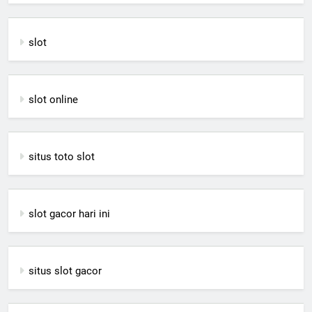
slot
slot online
situs toto slot
slot gacor hari ini
situs slot gacor