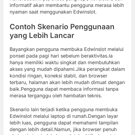
informatif akan membantu pengguna merasa lebih
nyaman saat menggunakan Edwinslot.
Contoh Skenario Penggunaan
yang Lebih Lancar
Bayangkan pengguna membuka Edwinslot melalui
ponsel pada pagi hari sebelum beraktivitas.Ia
hanya memiliki waktu singkat dan membutuhkan
akses yang mudah dipahami.Jika perangkat dalam
kondisi ringan, koneksi stabil, dan browser
terbaru, halaman akan lebih mudah dimuat dengan
baik.Pengguna dapat membaca informasi tanpa
merasa terganggu oleh hambatan teknis.
Skenario lain terjadi ketika pengguna membuka
Edwinslot melalui laptop di rumah.Dengan layar
lebih luas, pengguna dapat memahami tampilan
dengan lebih detail.Namun, jika browser penuh