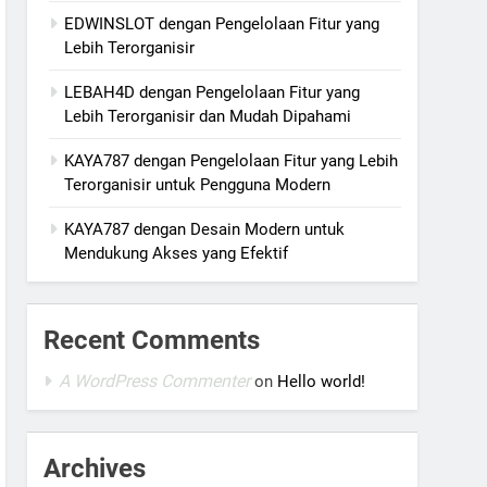
EDWINSLOT dengan Pengelolaan Fitur yang
Lebih Terorganisir
LEBAH4D dengan Pengelolaan Fitur yang
Lebih Terorganisir dan Mudah Dipahami
KAYA787 dengan Pengelolaan Fitur yang Lebih
Terorganisir untuk Pengguna Modern
KAYA787 dengan Desain Modern untuk
Mendukung Akses yang Efektif
Recent Comments
A WordPress Commenter
on
Hello world!
Archives