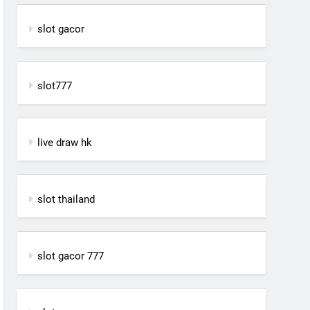
slot gacor
slot777
live draw hk
slot thailand
slot gacor 777