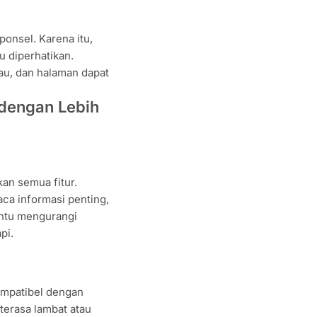
nsel. Karena itu,
u diperhatikan.
au, dan halaman dapat
dengan Lebih
an semua fitur.
a informasi penting,
antu mengurangi
pi.
kompatibel dengan
terasa lambat atau