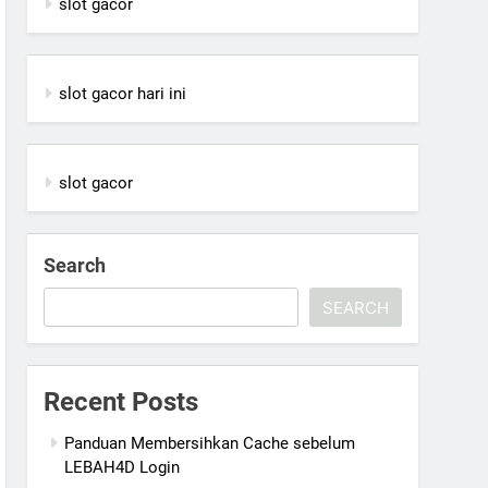
slot gacor
slot gacor hari ini
slot gacor
Search
SEARCH
Recent Posts
Panduan Membersihkan Cache sebelum
LEBAH4D Login