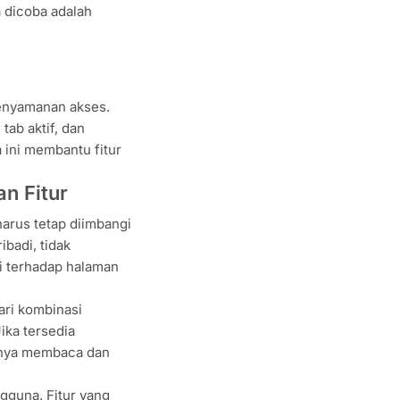
a dicoba adalah
kenyamanan akses.
tab aktif, dan
a ini membantu fitur
n Fitur
rus tetap diimbangi
badi, tidak
ti terhadap halaman
ari kombinasi
ika tersedia
knya membaca dan
gguna. Fitur yang