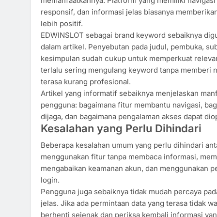
memanfaatkannya. Platform yang memiliki navigasi 
responsif, dan informasi jelas biasanya memberik
lebih positif.
EDWINSLOT sebagai brand keyword sebaiknya digu
dalam artikel. Penyebutan pada judul, pembuka, su
kesimpulan sudah cukup untuk memperkuat relevan
terlalu sering mengulang keyword tanpa memberi nil
terasa kurang profesional.
Artikel yang informatif sebaiknya menjelaskan manfaa
pengguna: bagaimana fitur membantu navigasi, b
dijaga, dan bagaimana pengalaman akses dapat dio
Kesalahan yang Perlu Dihindari
Beberapa kesalahan umum yang perlu dihindari anta
menggunakan fitur tanpa membaca informasi, mem
mengabaikan keamanan akun, dan menggunakan per
login.
Pengguna juga sebaiknya tidak mudah percaya pada 
jelas. Jika ada permintaan data yang terasa tidak wa
berhenti sejenak dan periksa kembali informasi yan